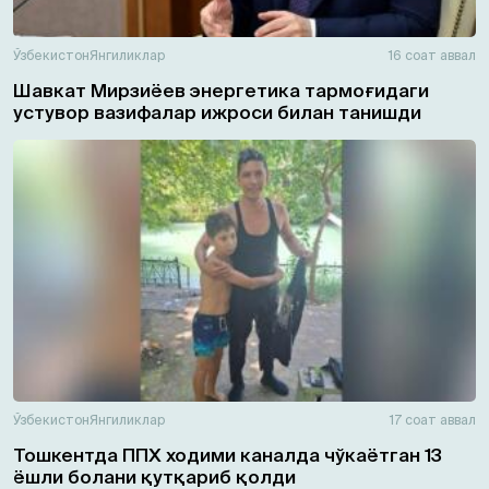
Ўзбекистон
Янгиликлар
16 соат аввал
Шавкат Мирзиёев энергетика тармоғидаги
устувор вазифалар ижроси билан танишди
Ўзбекистон
Янгиликлар
17 соат аввал
Тошкентда ППХ ходими каналда чўкаётган 13
ёшли болани қутқариб қолди