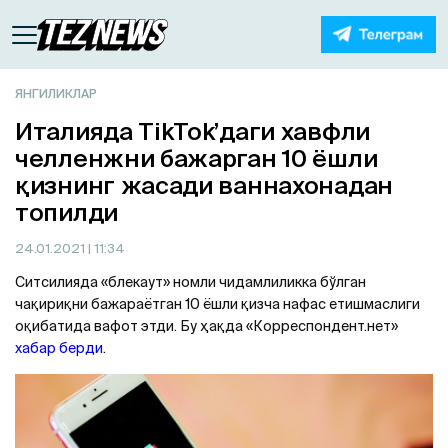
ЯНГИЛИКЛАР
Италияда TikTok’даги хавфли
челленжни бажарган 10 ёшли
қизнинг жасади ваннахонадан
топилди
24.01.2021
| 11:34
Ситсилияда «блекаут» номли чидамлиликка бўлган
чақириқни бажараётган 10 ёшли қизча нафас етишмаслиги
оқибатида вафот этди. Бу ҳақда «Корреспондент.нет»
хабар берди
.