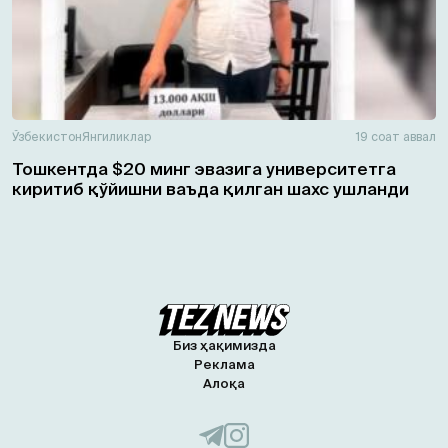
Ўзбекистон
Янгиликлар
19 соат аввал
Тошкентда $20 минг эвазига университетга
киритиб қўйишни ваъда қилган шахс ушланди
Биз ҳақимизда
Реклама
Алоқа