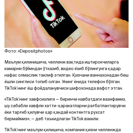
Фото: «Depositphotos»
Маълум қилинишича, челленж вақтида иштирокчиларга
камарни бўйиндан ўтказиб, видео ёзиб бўлингунга қадар
нафас олмаслик таклиф этилган. Қизчани ваннахонадан беш
ёшли синглиси топиб олган. Унинг ёнида телефон бўлган.
TikTok’нинг ёш фойдаланувчиси шифохонада вафот этган.
«TikTok’нинг хавфсизлиги — биринчи навбатдаги вазифамиз,
шу сабабли хавфли хатти-ҳаракатларни рағбатлантирувчи
ёки тарғиб қилувчи ҳар қандай контентга рухсат
бермаймиз», — деб таъкидлаган TikTok вакили.
TikTok’нинг маълум қилишича, компания қизни челленжда