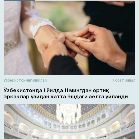
Ўзбекистон
Янгиликлар
1 соат аввал
Ўзбекистонда 1 йилда 11 мингдан ортиқ
эркаклар ўзидан катта ёшдаги аёлга уйланди