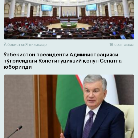
Ўзбекистон
Янгиликлар
16 соат аввал
Ўзбекистон президенти Администрацияси
тўғрисидаги Конституциявий қонун Сенатга
юборилди