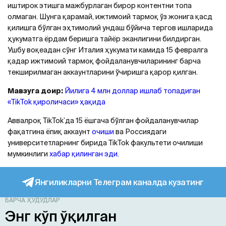
иштирок этишга мажбурлаган бирор контентни топа
олмаган. Шунга қарамай, ижтимоий тармоқ ўз жонига қасд
қилишга бўлган эҳтимолий ундаш бўйича тергов ишларида
ҳукуматга ёрдам беришга тайёр эканлигини билдирган.
Ушбу воқеадан сўнг Италия ҳукумати камида 15 февралга
қадар ижтимоий тармоқ фойдаланувчиларининг барча
текширилмаган аккаунтларини ўчиришга қарор қилган.
Мавзуга доир:
Йилига 4 млн доллар ишлаб топадиган
«TikTok қироличаси» ҳақида
Аввалроқ TikTok’да 15 ёшгача бўлган фойдаланувчилар
фақатгина ёпиқ аккаунт
очиши
ва Россиядаги
университетларнинг бирида TikTok факультети очилиши
мумкинлиги
хабар қилинган эди.
Янгиликларни Телеграм каналда кузатинг
БАРЧА ҲУДУДЛАР
Энг кўп ўқилган