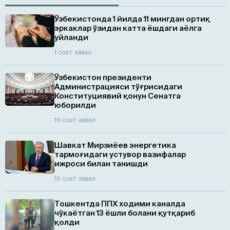
Ўзбекистонда 1 йилда 11 мингдан ортиқ
эркаклар ўзидан катта ёшдаги аёлга
уйланди
1 соат аввал
Ўзбекистон президенти
Администрацияси тўғрисидаги
Конституциявий қонун Сенатга
юборилди
16 соат аввал
Шавкат Мирзиёев энергетика
тармоғидаги устувор вазифалар
ижроси билан танишди
16 соат аввал
Тошкентда ППХ ходими каналда
чўкаётган 13 ёшли болани қутқариб
қолди