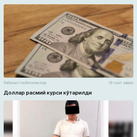
Ўзбекистон
Янгиликлар
19 соат аввал
Доллар расмий курси кўтарилди