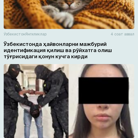
Ўзбекистон
Янгиликлар
4 соат аввал
Ўзбекистонда ҳайвонларни мажбурий
идентификация қилиш ва рўйхатга олиш
тўғрисидаги қонун кучга кирди