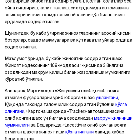
қолдириши оқибатида содир бўлган. Қолган ҳолатлар эса
ойна синдириш, калит танлаш, сих ёрдамида автомашина
эшикларини очиш ҳамда эшик ойнасини қўл билан очиш
ёрдамида содир этилган.
Шунингдек, бу каби ўғирлик жиноятларининг асосий қисми
бозорлар, савдо мажмуалари ва кўп қаватли уйлар олдида
содир этилган.
Маълумот ўрнида, бу каби жиноятни содир этган шахс
Жиноят кодексининг 169-моддаси 1-қисмида 3 йилгача
озодликдан маҳрум қилиш билан жазоланиши мумкинлиги
кўрсатиб ўтилган.
Aввалроқ Марғилонда «Жигули»ни олиб қочиб, вояга
етмаган фуқароларни уриб юборган шахс
ушлангани
,
Қўқонда таксида талончилик содир этган йўловчи
қўлга
олингани
, Фарғона шаҳрида «Tracker» автомашинасини
олиб қочган шахс ўн йилгача озодликдан
маҳрум қилиниши
мумкинлиги
ва Бешариқда «Lacetti»ни олиб қочган вояга
етмаган шахсга жиноят иши
қўзғатилгани
ҳақида хабар
берилган эди.