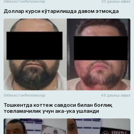
Ўзбекистон
Янгиликлар
23 дақиқа аввал
Доллар курси кўтарилишда давом этмоқда
Ўзбекистон
Янгиликлар
49 дақиқа аввал
Тошкентда коттеж савдоси билан боғлиқ
товламачилик учун ака-ука ушланди