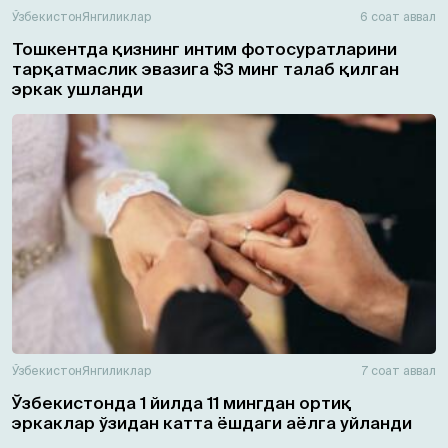
Ўзбекистон
Янгиликлар
6 соат аввал
Тошкентда қизнинг интим фотосуратларини
тарқатмаслик эвазига $3 минг талаб қилган
эркак ушланди
Ўзбекистон
Янгиликлар
7 соат аввал
Ўзбекистонда 1 йилда 11 мингдан ортиқ
эркаклар ўзидан катта ёшдаги аёлга уйланди