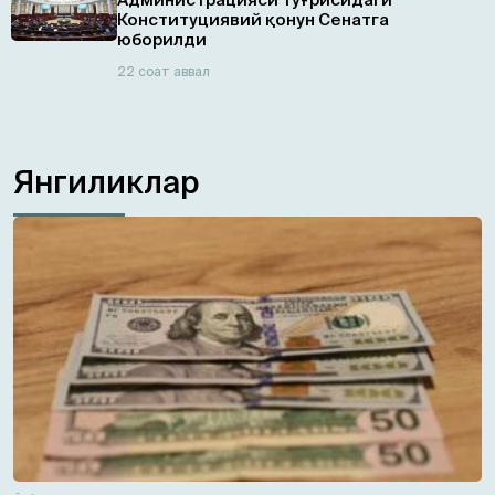
Конституциявий қонун Сенатга
юборилди
22 соат аввал
Янгиликлар