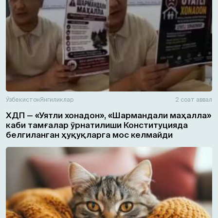
Ўзбекистон
Янгиликлар
2 соат аввал
ХДП — «Уятли хонадон», «Шармандали маҳалла»
каби тамғалар ўрнатилиши Конституцияда
белгиланган ҳуқуқларга мос келмайди