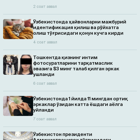
2 соат аввал
Ўзбекистонда ҳайвонларни мажбурий
идентификация қилиш ва рўйхатга
олиш тўғрисидаги қонун кучга кирди
4 соат аввал
Тошкентда қизнинг интим
фотосуратларини тарқатмаслик
эвазига $3 минг талаб қилган эркак
ушланди
6 соат аввал
Ўзбекистонда 1 йилда 11 мингдан ортиқ
эркаклар ўзидан катта ёшдаги аёлга
уйланди
7 соат аввал
Ўзбекистон президенти
Администрацияси тўғрисидаги