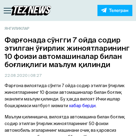
ЯНГИЛИКЛАР
Фарғонада сўнгги 7 ойда содир
этилган ўғирлик жиноятларининг
10 фоизи автомашиналар билан
боғлиқлиги маълум қилинди
22.08.2020
| 08:27
Фарғона вилоятида сўнгги 7 ойда содир этилган ўғирлик
жиноятларининг 10 фоизи автомашиналар билан боғлиқ
эканлиги маълум қилинди. Бу ҳақда вилоят Ички ишлар
бошқармаси матбуот хизмати
хабар берди
.
Маълум қилинишича, вилоятда автомашина билан боғлиқ
содир этилган ўғирлик жиноятларининг 50 фоизи
автомобиль эгаларининг машинани очиқ ва қаровсиз