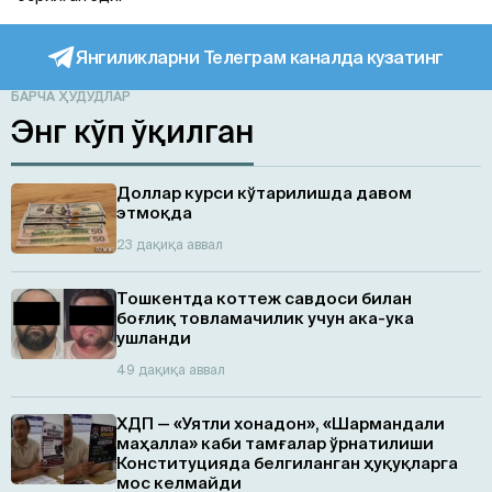
Янгиликларни Телеграм каналда кузатинг
БАРЧА ҲУДУДЛАР
Энг кўп ўқилган
Доллар курси кўтарилишда давом
этмоқда
23 дақиқа аввал
Тошкентда коттеж савдоси билан
боғлиқ товламачилик учун ака-ука
ушланди
49 дақиқа аввал
ХДП — «Уятли хонадон», «Шармандали
маҳалла» каби тамғалар ўрнатилиши
Конституцияда белгиланган ҳуқуқларга
мос келмайди