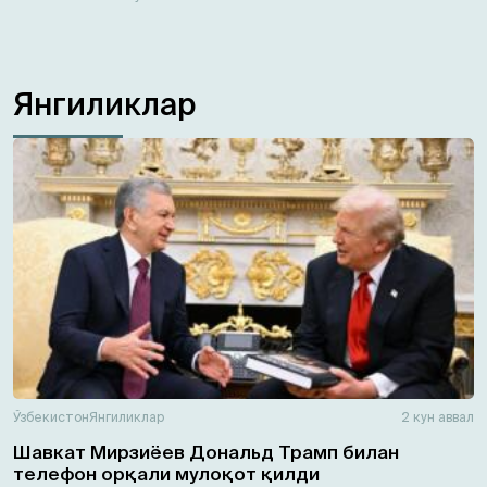
Янгиликлар
Ўзбекистон
Янгиликлар
2 кун аввал
Шавкат Мирзиёев Дональд Трамп билан
телефон орқали мулоқот қилди