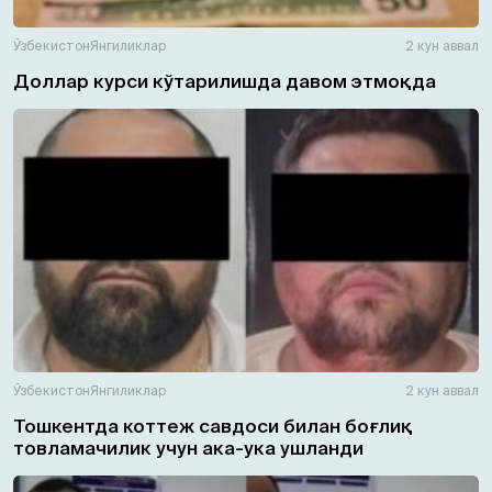
Ўзбекистон
Янгиликлар
2 кун аввал
Доллар курси кўтарилишда давом этмоқда
Ўзбекистон
Янгиликлар
2 кун аввал
Тошкентда коттеж савдоси билан боғлиқ
товламачилик учун ака-ука ушланди