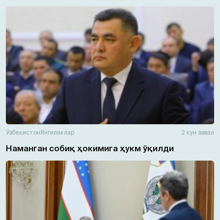
Ўзбекистон
Янгиликлар
2 кун аввал
Наманган собиқ ҳокимига ҳукм ўқилди