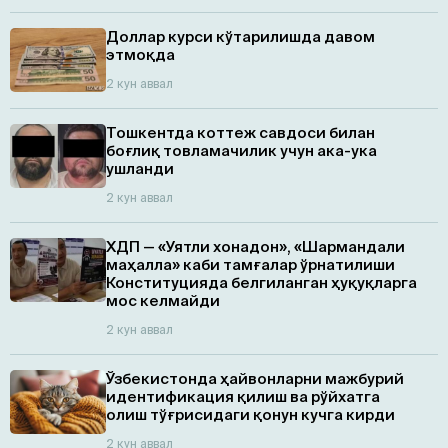
Доллар курси кўтарилишда давом
этмоқда
2 кун аввал
Тошкентда коттеж савдоси билан
боғлиқ товламачилик учун ака-ука
ушланди
2 кун аввал
ХДП — «Уятли хонадон», «Шармандали
маҳалла» каби тамғалар ўрнатилиши
Конституцияда белгиланган ҳуқуқларга
мос келмайди
2 кун аввал
Ўзбекистонда ҳайвонларни мажбурий
идентификация қилиш ва рўйхатга
олиш тўғрисидаги қонун кучга кирди
2 кун аввал