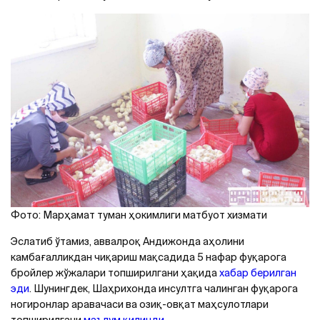
Фото: Марҳамат туман ҳокимлиги матбуот хизмати
Эслатиб ўтамиз, аввалроқ Aндижонда аҳолини
камбағалликдан чиқариш мақсадида 5 нафар фуқарога
бройлер жўжалари топширилгани ҳақида
хабар берилган
эди
. Шунингдек, Шаҳрихонда инсултга чалинган фуқарога
ногиронлар аравачаси ва озиқ-овқат маҳсулотлари
топширилгани
маълум қилинди
.