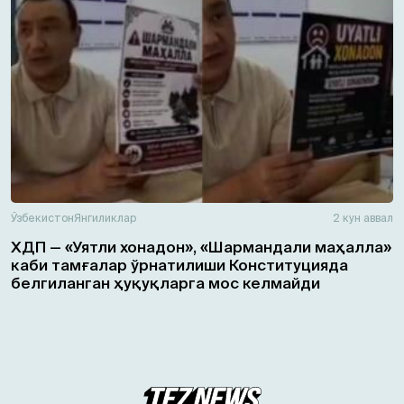
Ўзбекистон
Янгиликлар
2 кун аввал
ХДП — «Уятли хонадон», «Шармандали маҳалла»
каби тамғалар ўрнатилиши Конституцияда
белгиланган ҳуқуқларга мос келмайди