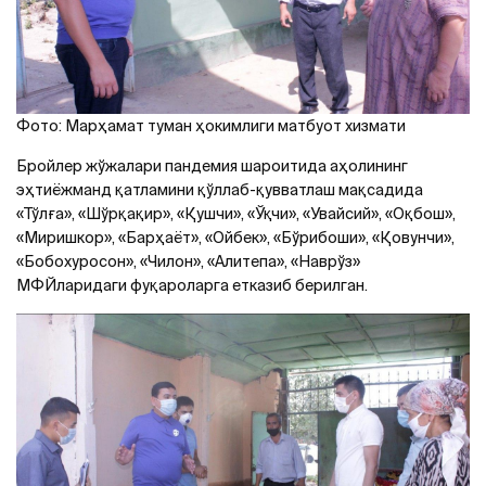
Фото: Марҳамат туман ҳокимлиги матбуот хизмати
Бройлер жўжалари пандемия шароитида аҳолининг
эҳтиёжманд қатламини қўллаб-қувватлаш мақсадида
«Тўлға», «Шўрқақир», «Қушчи», «Ўқчи», «Увайсий», «Оқбош»,
«Миришкор», «Барҳаёт», «Ойбек», «Бўрибоши», «Қовунчи»,
«Бобохуросон», «Чилон», «Aлитепа», «Наврўз»
МФЙларидаги фуқароларга етказиб берилган.