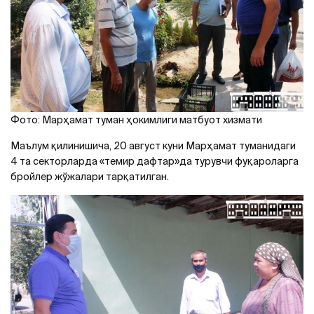
Фото: Марҳамат туман ҳокимлиги матбуот хизмати
Маълум қилинишича, 20 август куни Марҳамат туманидаги
4 та секторларда «темир дафтар»да турувчи фуқароларга
бройлер жўжалари тарқатилган.