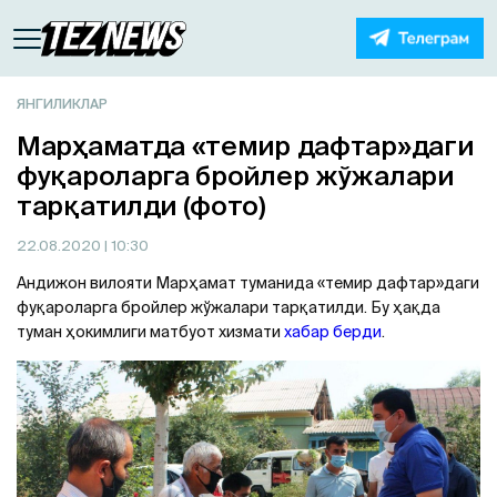
ЯНГИЛИКЛАР
Марҳаматда «темир дафтар»даги
фуқароларга бройлер жўжалари
тарқатилди (фото)
22.08.2020
| 10:30
Aндижон вилояти Марҳамат туманида «темир дафтар»даги
фуқароларга бройлер жўжалари тарқатилди. Бу ҳақда
туман ҳокимлиги матбуот хизмати
хабар берди
.