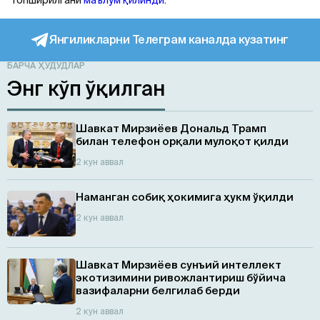
Янгиликларни Телеграм каналда кузатинг
БАРЧА ҲУДУДЛАР
Энг кўп ўқилган
Шавкат Мирзиёев Дональд Трамп
билан телефон орқали мулоқот қилди
2 кун аввал
Наманган собиқ ҳокимига ҳукм ўқилди
2 кун аввал
Шавкат Мирзиёев сунъий интеллект
экотизимини ривожлантириш бўйича
вазифаларни белгилаб берди
2 кун аввал