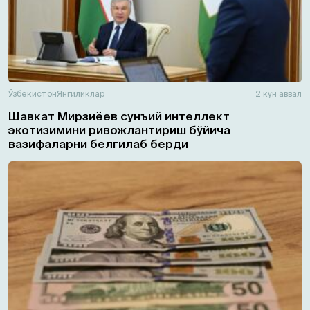
Ўзбекистон
Янгиликлар
2 кун аввал
Шавкат Мирзиёев сунъий интеллект
экотизимини ривожлантириш бўйича
вазифаларни белгилаб берди