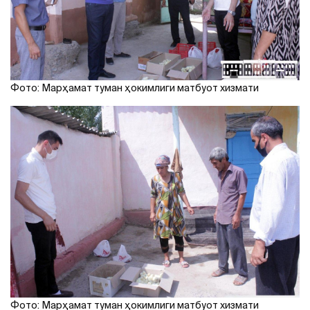
Фото: Марҳамат туман ҳокимлиги матбуот хизмати
Фото: Марҳамат туман ҳокимлиги матбуот хизмати