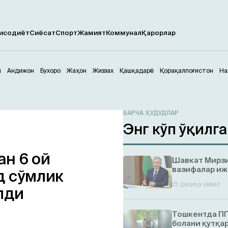
исодиёт
Сиёсат
Спорт
Жамият
Коммунал
Қарорлар
м
Андижон
Бухоро
Жаҳон
Жиззах
Қашқадарё
Қорақалпоғистон
На
БАРЧА ҲУДУДЛАР
Энг кўп ўқилг
ан 6 ой
Шавкат Мирзи
вазифалар иж
д сўмлик
15 дақиқа аввал
лди
Тошкентда ПП
болани қутқа