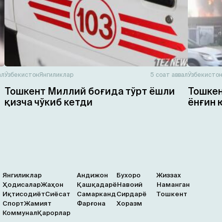
ал
Ўзбекистон
Янгиликлар
5 соат аввал
Ўзбекисто
Тошкент Миллий боғида тўрт ёшли
Тошкен
қизча чўкиб кетди
ёнғин 
Янгиликлар
Андижон
Бухоро
Жиззах
Ҳодисалар
Жаҳон
Қашқадарё
Навоий
Наманган
Иқтисодиёт
Сиёсат
Самарканд
Сирдарё
Тошкент
Спорт
Жамият
Фарғона
Хоразм
Коммунал
Қарорлар