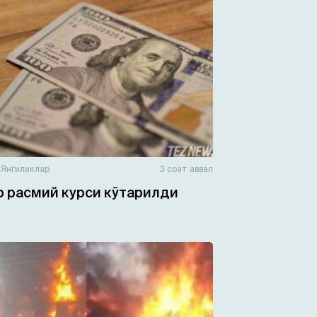
н
Янгиликлар
3 соат аввал
 расмий курси кўтарилди