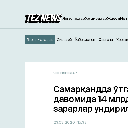
Янгиликлар
Ҳодисалар
Жаҳон
Иқт
Барча ҳудудлар
Сирдарё
Ўзбекистон
Фарғона
Хораз
ЯНГИЛИКЛАР
Самарқандда ўтг
давомида 14 млр
зарарлар ундири
23.08.2020
| 15:33