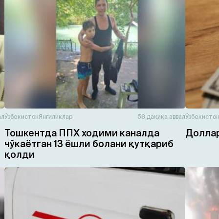
ал
Ўзбекистон
Янгиликлар
58 дақиқа аввал
Ўзбекисто
Тошкентда ППХ ходими каналда
Доллар
чўкаётган 13 ёшли болани қутқариб
қолди