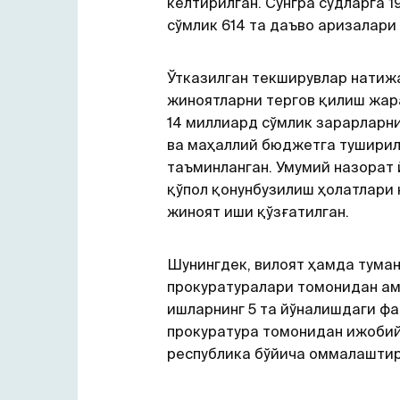
келтирилган. Сўнгра судларга 
сўмлик 614 та даъво аризалари
Ўтказилган текширувлар натиж
жиноятларни тергов қилиш жа
14 миллиард сўмлик зарарларн
ва маҳаллий бюджетга тушири
таъминланган. Умумий назорат
қўпол қонунбузилиш ҳолатлари 
жиноят иши қўзғатилган.
Шунингдек, вилоят ҳамда тума
прокуратуралари томонидан ам
ишларнинг 5 та йўналишдаги ф
прокуратура томонидан ижобий
республика бўйича оммалаштир