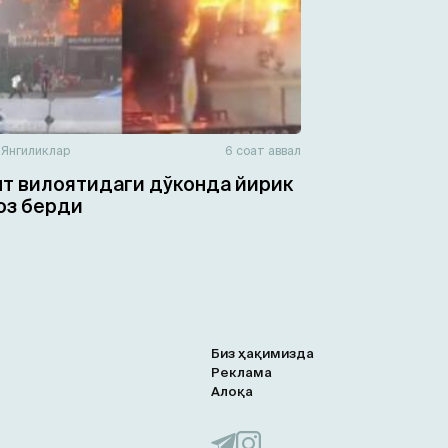
н
Янгиликлар
6 соат аввал
т вилоятидаги дўконда йирик
юз берди
Биз ҳақимизда
Реклама
Алоқа