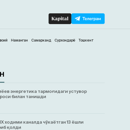
воий
Наманган
Самарканд
Сурхондарё
Тошкент
ан
ёев энергетика тармоғидаги устувор
роси билан танишди
Х ходими каналда чўкаётган 13 ёшли
риб қолди