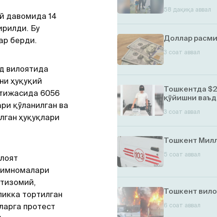
58 дақиқа аввал
й давомида 14
ирилди. Бу
Доллар расми
ар берди.
3 соат аввал
д вилоятида
ни ҳуқуқий
Тошкентда $2
атижасида 6056
қўйишни ваъд
ри қўланилган ва
3 соат аввал
лган ҳуқуқлари
Тошкент Милл
5 соат аввал
лоят
димномалари
нтизомий,
Тошкент вило
икка тортилган
ларга протест
6 соат аввал