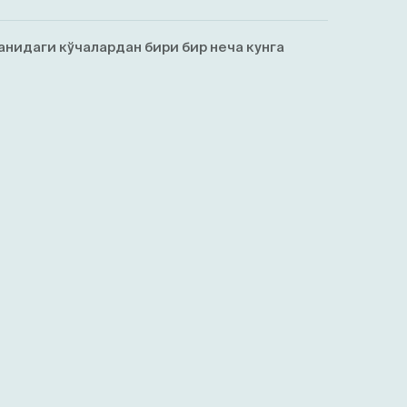
анидаги кўчалардан бири бир неча кунга