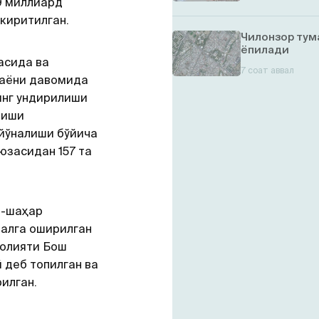
19 миллиард
 киритилган.
Чилонзор тум
ёпилади
асида ва
7 соат аввал
раёни давомида
инг ундирилиши
лиши
 йўналиши бўйича
юзасидан 157 та
н-шаҳар
алга оширилган
аолияти Бош
 деб топилган ва
илган.