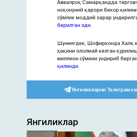
Аввалроқ Самарқандда терговч
ноқонуний қарори бекор қилини
сўмлик моддий зарар ундирилг
берилган эди
.
Шунингдек, Шофирконда Халқ 
ҳақини ололмай келган қурилиш
миллион сўмини ундириб берга
қилинди
.
Янгиликларни Телеграм ка
Янгиликлар