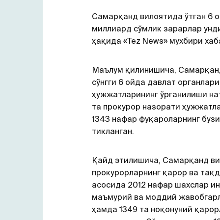
Самарқанд вилоятида ўтган 6 о
миллиард сўмлик зарарлар унд
ҳақида «Tez News» мухбири хаб
Маълум қилинишича, Самарқан
сўнгги 6 ойда давлат органлари
ҳужжатларининг ўрганилиши н
та прокурор назорати ҳужжатла
1343 нафар фуқароларнинг бузи
тикланган.
Қайд этилишича, Самарқанд ви
прокурорларнинг қарор ва тақ
асосида 2012 нафар шахслар и
маъмурий ва моддий жавобгарл
ҳамда 1349 та ноқонуний қарор