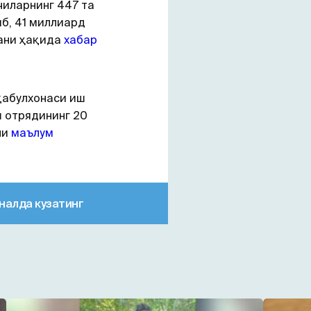
иларнинг 447 та
б, 41 миллиард
ани ҳақида
хабар
қабулхонаси иш
 отрядининг 20
ни
маълум
налда кузатинг