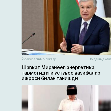
Ўзбекистон
Янгиликлар
15 дақиқа авв
Шавкат Мирзиёев энергетика
тармоғидаги устувор вазифалар
ижроси билан танишди