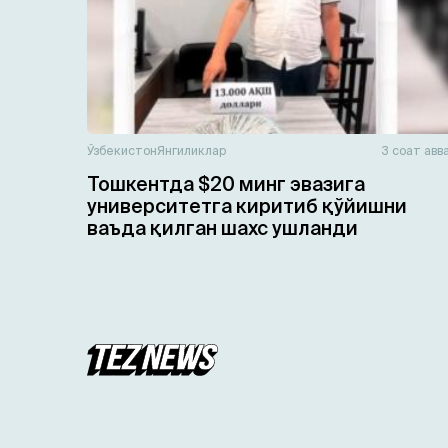
Ўзбекистон
Янгиликлар
3 соат авв
Тошкентда $20 минг эвазига
университетга киритиб қўйишни
ваъда қилган шахс ушланди