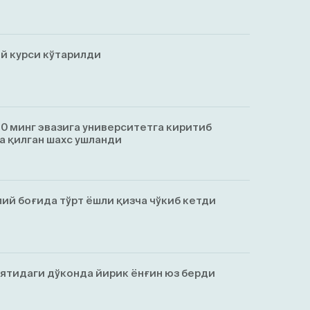
й курси кўтарилди
0 минг эвазига университетга киритиб
а қилган шахс ушланди
ий боғида тўрт ёшли қизча чўкиб кетди
ятидаги дўконда йирик ёнғин юз берди