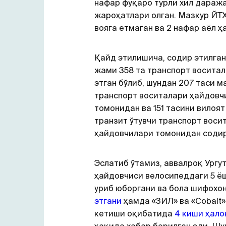
нафар фуқаро турли хил дараж
жароҳатлари олган. Мазкур ЙТ
вояга етмаган ва 2 нафар аёл ҳа
Қайд этилишича, содир этилга
жами 358 та транспорт восита
этган бўлиб, шундан 207 таси 
транспорт воситалари ҳайдовч
томонидан ва 151 тасини вилоя
транзит ўтувчи транспорт воси
ҳайдовчилари томонидан содир
Эслатиб ўтамиз, аввалроқ Ургу
ҳайдовчиси велосипеддаги 5 ё
уриб юборгани ва бола шифохо
этгани
ҳамда «ЗИЛ» ва «Cobalt
кетиши оқибатида
4 киши ҳало