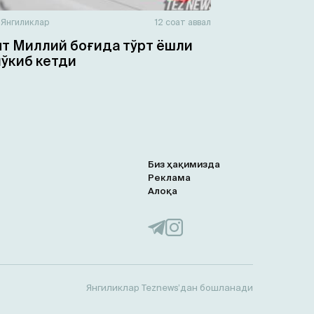
н
Янгиликлар
12 соат аввал
т Миллий боғида тўрт ёшли
чўкиб кетди
Биз ҳақимизда
Реклама
Алоқа
Янгиликлар Teznews’дан бошланади