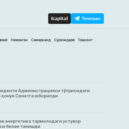
воий
Наманган
Самарканд
Сурхондарё
Тошкент
зиденти Администрацияси тўғрисидаги
 қонун Сенатга юборилди
в энергетика тармоғидаги устувор
си билан танишди