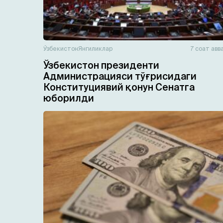
Ўзбекистон
Янгиликлар
7 соат авв
Ўзбекистон президенти
Администрацияси тўғрисидаги
Конституциявий қонун Сенатга
юборилди