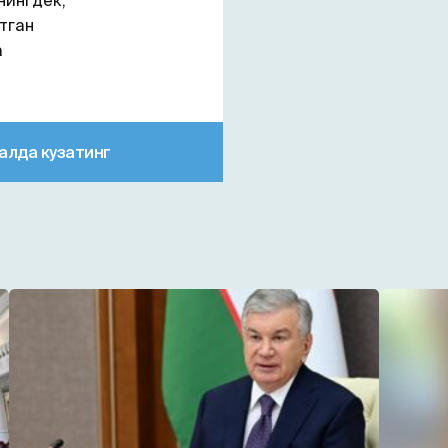
нингдек,
тган
а
алда кузатинг