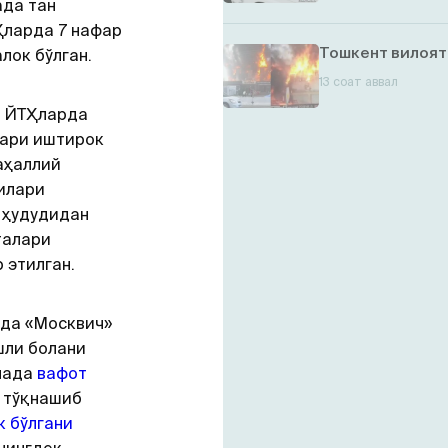
ада тан
Ҳларда 7 нафар
Тошкент вилоят
лок бўлган.
13 соат аввал
н ЙТҲларда
лари иштирок
маҳаллий
илари
т ҳудудидан
талари
 этилган.
тда «Москвич»
шли болани
нада
вафот
» тўқнашиб
к бўлгани