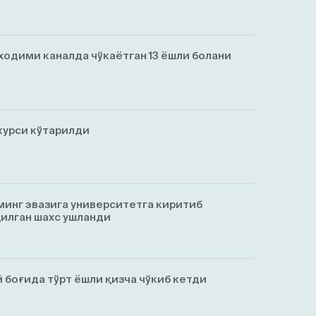
ходими каналда чўкаётган 13 ёшли болани
курси кўтарилди
минг эвазига университетга киритиб
қилган шахс ушланди
 боғида тўрт ёшли қизча чўкиб кетди