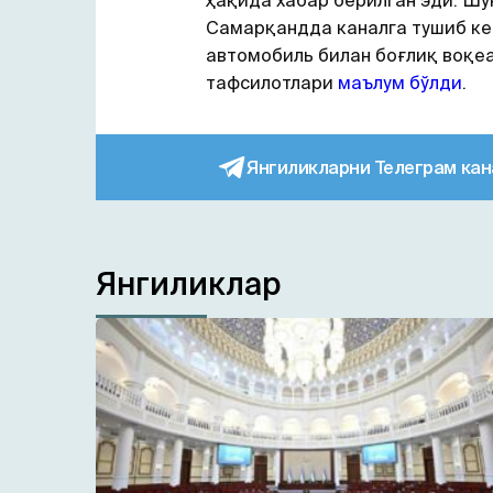
ҳақида хабар берилган эди. Шу
Самарқандда каналга тушиб ке
автомобиль билан боғлиқ воқе
тафсилотлари
маълум бўлди
.
Янгиликларни Телеграм кан
Янгиликлар