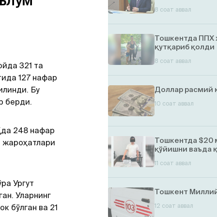
аълум
8 соат аввал
Тошкентда ППХ 
қутқариб қолди
8 соат аввал
ойда 321 та
тида 127 нафар
илинди. Бу
Доллар расмий 
р берди.
10 соат аввал
Ҳда 248 нафар
Тошкентда $20 
н жароҳатлари
қўйишни ваъда 
11 соат аввал
ўра Ургут
Тошкент Миллий
ган. Уларнинг
12 соат аввал
к бўлган ва 21