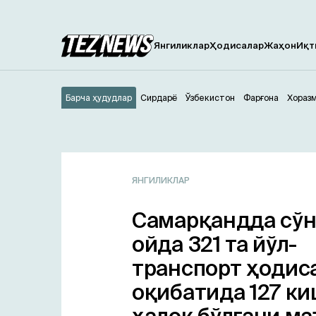
Янгиликлар
Ҳодисалар
Жаҳон
Иқт
Барча ҳудудлар
Сирдарё
Ўзбекистон
Фарғона
Хораз
ЯНГИЛИКЛАР
Самарқандда сўн
ойда 321 та йўл-
транспорт ҳодис
оқибатида 127 к