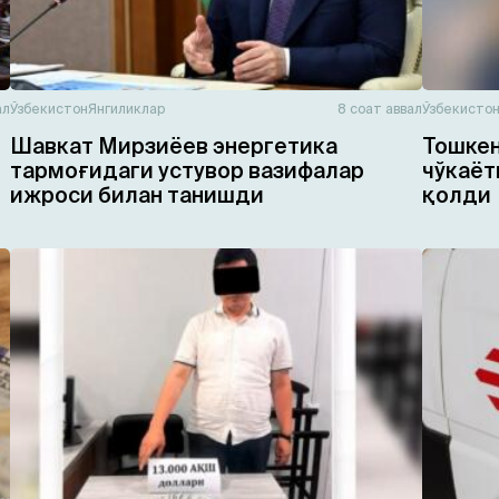
ал
Ўзбекистон
Янгиликлар
8 соат аввал
Ўзбекисто
Шавкат Мирзиёев энергетика
Тошкен
тармоғидаги устувор вазифалар
чўкаёт
ижроси билан танишди
қолди