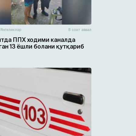
н
Янгиликлар
8 соат аввал
тда ППХ ходими каналда
ган 13 ёшли болани қутқариб