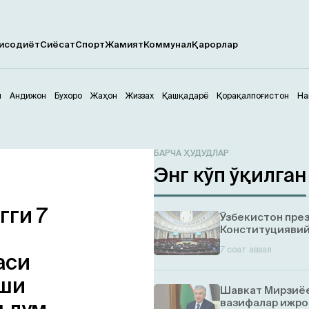
исодиёт
Сиёсат
Спорт
Жамият
Коммунал
Қарорлар
м
Андижон
Бухоро
Жаҳон
Жиззах
Қашқадарё
Қорақалпоғистон
На
БАРЧА ҲУДУДЛАР
Энг кўп ўқилган
гги 7
Ўзбекистон пре
Конституциявий
7 соат аввал
аси
иши
Шавкат Мирзиёе
вазифалар ижро