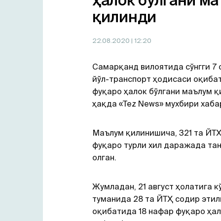
ҳалок бўлгани м
қилинди
22.08.2020
| 12:20
Самарқанд вилоятида сўнгги 7 
йўл-транспорт ҳодисаси оқиба
фуқаро ҳалок бўлгани маълум қ
ҳақда «Tez News» мухбири хаба
Маълум қилинишича, 321 та ЙТ
фуқаро турли хил даражада та
олган.
Жумладан, 21 август ҳолатига к
туманида 28 та ЙТҲ содир этил
оқибатида 18 нафар фуқаро ҳало