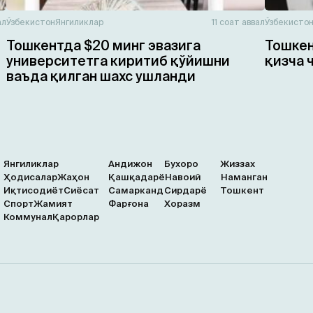
ал
Ўзбекистон
Янгиликлар
11 соат аввал
Ўзбекисто
Тошкентда $20 минг эвазига
Тошкен
университетга киритиб қўйишни
қизча 
ваъда қилган шахс ушланди
Янгиликлар
Андижон
Бухоро
Жиззах
Ҳодисалар
Жаҳон
Қашқадарё
Навоий
Наманган
Иқтисодиёт
Сиёсат
Самарканд
Сирдарё
Тошкент
Спорт
Жамият
Фарғона
Хоразм
Коммунал
Қарорлар