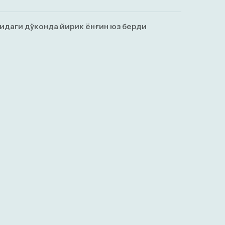
идаги дўконда йирик ёнғин юз берди