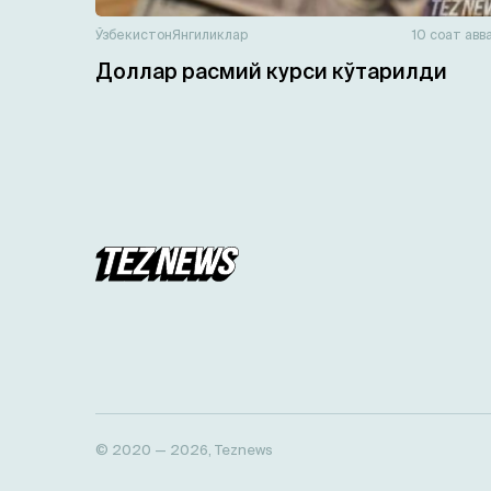
Ўзбекистон
Янгиликлар
10 соат авв
Доллар расмий курси кўтарилди
© 2020 — 2026, Teznews