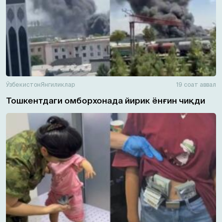
Ўзбекистон
Янгиликлар
19 соат аввал
Тошкентдаги омборхонада йирик ёнғин чиқди