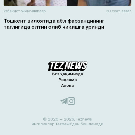
Ўзбекистон
Янгиликлар
20 соат аввал
Тошкент вилоятида аёл фарзандининг
таглигида олтин олиб чиқишга уринди
Биз ҳақимизда
Реклама
Алоқа
© 2020 — 2026, Teznews
Янгиликлар Teznews’дан бошланади