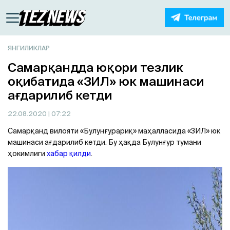
ЯНГИЛИКЛАР
Самарқандда юқори тезлик
оқибатида «ЗИЛ» юк машинаси
ағдарилиб кетди
22.08.2020
| 07:22
Самарқанд вилояти «Булунғурариқ» маҳалласида «ЗИЛ» юк
машинаси ағдарилиб кетди. Бу ҳақда Булунғур тумани
ҳокимлиги
хабар қилди
.