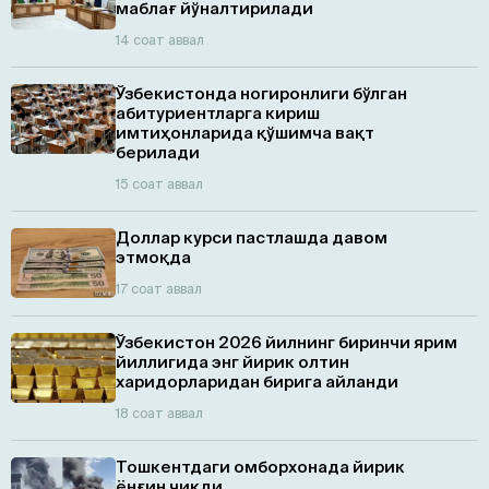
маблағ йўналтирилади
14 соат аввал
Ўзбекистонда ногиронлиги бўлган
абитуриентларга кириш
имтиҳонларида қўшимча вақт
берилади
15 соат аввал
Доллар курси пастлашда давом
этмоқда
17 соат аввал
Ўзбекистон 2026 йилнинг биринчи ярим
йиллигида энг йирик олтин
харидорларидан бирига айланди
18 соат аввал
Тошкентдаги омборхонада йирик
ёнғин чиқди