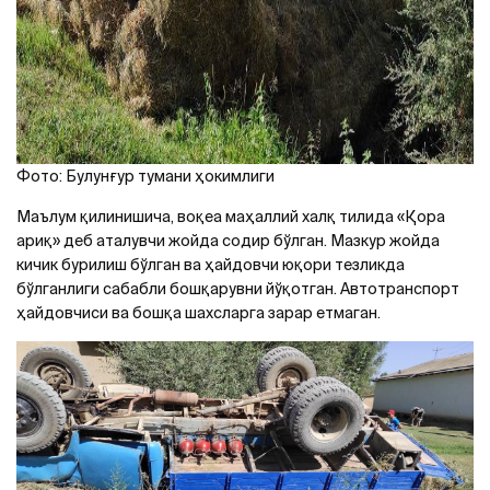
Фото: Булунғур тумани ҳокимлиги
Маълум қилинишича, воқеа маҳаллий халқ тилида «Қора
ариқ» деб аталувчи жойда содир бўлган. Мазкур жойда
кичик бурилиш бўлган ва ҳайдовчи юқори тезликда
бўлганлиги сабабли бошқарувни йўқотган. Aвтотранспорт
ҳайдовчиси ва бошқа шахсларга зарар етмаган.