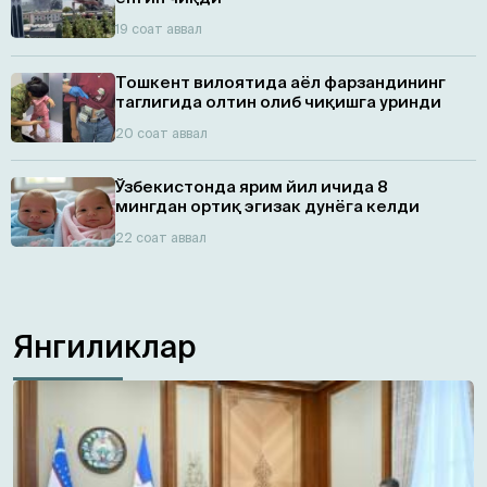
19 соат аввал
Тошкент вилоятида аёл фарзандининг
таглигида олтин олиб чиқишга уринди
20 соат аввал
Ўзбекистонда ярим йил ичида 8
мингдан ортиқ эгизaк дунёга келди
22 соат аввал
Янгиликлар