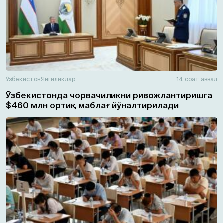
Ўзбекистон
Янгиликлар
14 соат аввал
Ўзбекистонда чорвачиликни ривожлантиришга
$460 млн ортиқ маблағ йўналтирилади