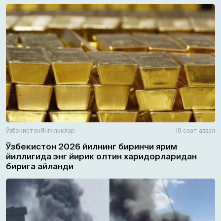
Ўзбекистон
Янгиликлар
18 соат аввал
Ўзбекистон 2026 йилнинг биринчи ярим
йиллигида энг йирик олтин харидорларидан
бирига айланди