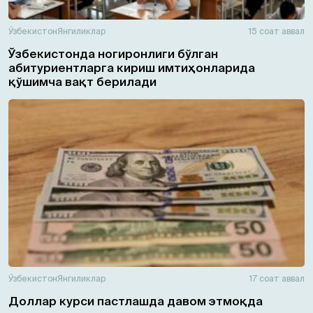
Ўзбекистон
Янгиликлар
15 соат аввал
Ўзбекистонда ногиронлиги бўлган
абитуриентларга кириш имтиҳонларида
қўшимча вақт берилади
Ўзбекистон
Янгиликлар
17 соат аввал
Доллар курси пастлашда давом этмоқда