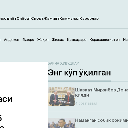
исодиёт
Сиёсат
Спорт
Жамият
Коммунал
Қарорлар
м
Андижон
Бухоро
Жаҳон
Жиззах
Қашқадарё
Қорақалпоғистон
На
БАРЧА ҲУДУДЛАР
Энг кўп ўқилган
Шавкат Мирзиёев Дона
қилди
аси
4 соат аввал
б
Наманган собиқ ҳокими