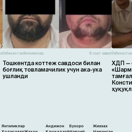
ал
Ўзбекистон
Янгиликлар
8 соат аввал
Ўзбекисто
Тошкентда коттеж савдоси билан
ХДП — 
боғлиқ товламачилик учун ака-ука
«Шарма
ушланди
тамғал
Консти
ҳуқуқл
Янгиликлар
Андижон
Бухоро
Жиззах
Ҳодисалар
Жаҳон
Қашқадарё
Навоий
Наманган