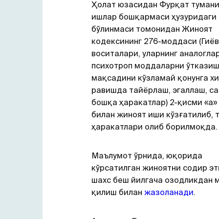
Ҳолат юзасидан Фурқат тумани
ишлар бошқармаси ҳузуридаги 
бўлинмаси томонидан Жиноят
кодексининг 276-моддаси (Гиё
воситалари, уларнинг аналогла
психотроп моддаларни ўткази
мақсадини кўзламай қонунга х
равишда тайёрлаш, эгаллаш, с
бошқа ҳаракатлар) 2-қисми «а»
билан жиноят иши кўзғатилиб, 
ҳаракатлари олиб борилмоқда.
Маълумот ўрнида, юқорида
кўрсатилган жиноятни содир эт
шахс беш йилгача озодликдан 
қилиш билан
жазоланади
.