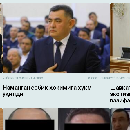
ал
Ўзбекистон
Янгиликлар
5 соат аввал
Ўзбекисто
Наманган собиқ ҳокимига ҳукм
Шавкат
ўқилди
экотиз
вазифа