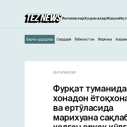
Янгиликлар
Ҳодисалар
Жаҳон
Иқт
Барча ҳудудлар
Сирдарё
Ўзбекистон
Фарғона
Хораз
ЯНГИЛИКЛАР
Фурқат туманида
хонадон ётоқхон
ва ертўласида
марихуана сақла