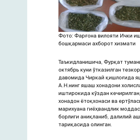
Фото: Фарғона вилояти Ички и
бошқармаси ахборот хизмати
Таъкидланишича, Фурқат туман
октябрь куни ўтказилган тезко
давомида Чиркай қишлоғида я
А.Н.нинг яшаш хонадони холисл
иштирокида кўздан кечирилган
хонадон ётоқхонаси ва ертўла
марихуана гиёҳвандлик модда
борлиги аниқланиб, далилий а
тариқасида олинган.