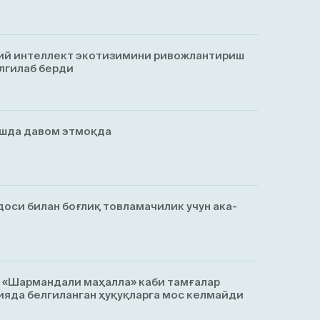
ий интеллект экотизимини ривожлантириш
лгилаб берди
ишда давом этмоқда
оси билан боғлиқ товламачилик учун ака-
, «Шармандали маҳалла» каби тамғалар
яда белгиланган ҳуқуқларга мос келмайди