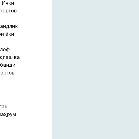
 Ички
тергов
вандлик
ри ёки
ш
илоф
ақлаш ва
 банди
тергов
ган
маҳрум