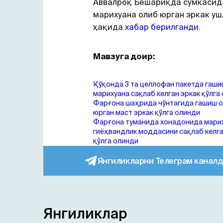
Аввалроқ Бешариқда сумкасид
марихуана олиб юрган эркак уш
ҳақида
хабар берилганди
.
Мавзуга доир:
Қўқонда 3 та целлофан пакетда гаши
марихуана сақлаб келган эркак қўлга
Фарғона шаҳрида чўнтагида гашиш 
юрган маст эркак қўлга олинди
Фарғона туманида хонадонида мари
гиёҳвандлик моддасини сақлаб келга
қўлга олинди
Янгиликларни Телеграм каналд
Янгиликлар