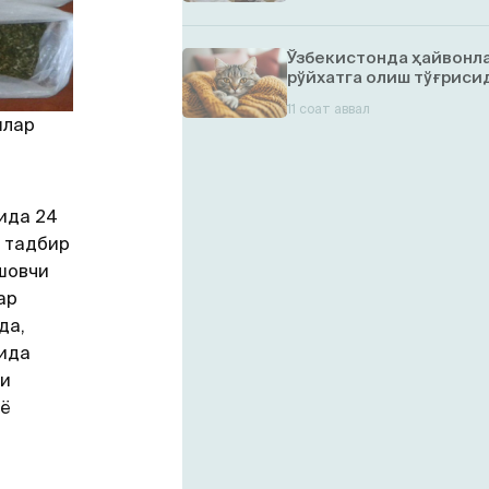
Ўзбекистонда ҳайвонл
рўйхатга олиш тўғрисид
11 соат аввал
шлар
ида 24
р тадбир
шовчи
ар
да,
сида
си
шё