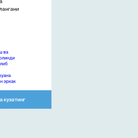
а
лангани
ш ва
 олинди
олиб
хуана
н эркак
а кузатинг