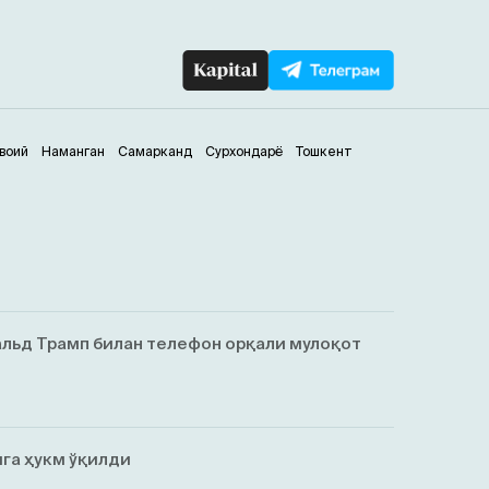
воий
Наманган
Самарканд
Сурхондарё
Тошкент
льд Трамп билан телефон орқали мулоқот
га ҳукм ўқилди