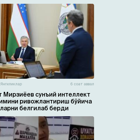
н
Янгиликлар
6 соат аввал
 Мирзиёев сунъий интеллект
имини ривожлантириш бўйича
ларни белгилаб берди