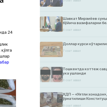
а
5 соат аввал
Шавкат Мирзиёев сунъ
бўйича вазифаларни бе
6 соат аввал
ида 24
Доллар курси кўтарил
длик
 қўлга
7 соат аввал
ишлар
абар
Тошкентда коттеж савд
ука ушланди
8 соат аввал
ХДП — «Уятли хонадон»
ўрнатилиши Конституци
9 соат аввал