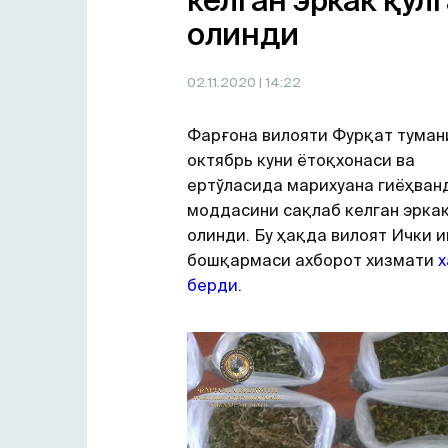
келган эркак қўлг
олинди
02.11.2020
| 14:22
Фарғона вилояти Фурқат туман
октябрь куни ётоқхонаси ва
ертўласида марихуана гиёҳван
моддасини сақлаб келган эркак
олинди. Бу ҳақда вилоят Ички 
бошқармаси ахборот хизмати
х
берди
.