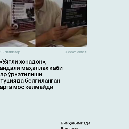
н
Янгиликлар
9 соат аввал
«Уятли хонадон»,
ндали маҳалла» каби
ар ўрнатилиши
туцияда белгиланган
арга мос келмайди
Биз ҳақимизда
Реклама