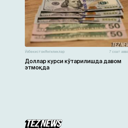
Ўзбекистон
Янгиликлар
7 соат авв
Доллар курси кўтарилишда давом
этмоқда