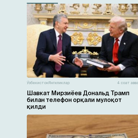
Ўзбекистон
Янгиликлар
4 соат авв
Шавкат Мирзиёев Дональд Трамп
билан телефон орқали мулоқот
қилди