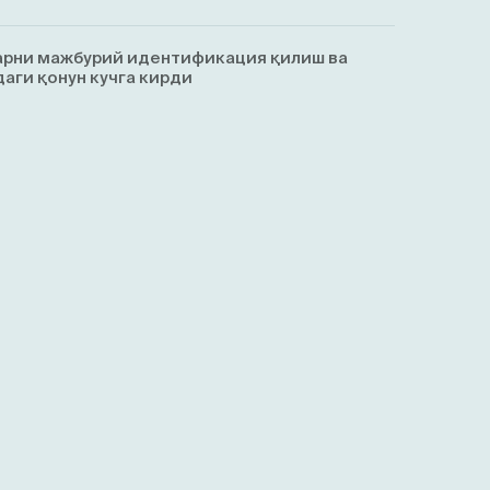
арни мажбурий идентификация қилиш ва
аги қонун кучга кирди