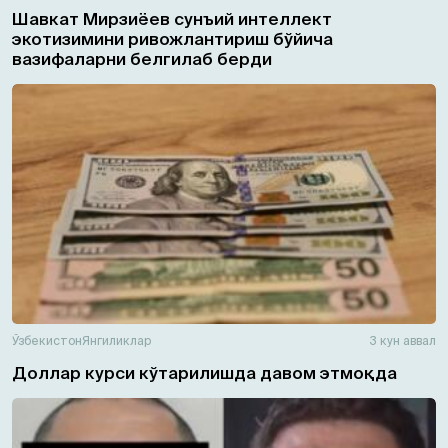
Шавкат Мирзиёев сунъий интеллект
экотизимини ривожлантириш бўйича
вазифаларни белгилаб берди
Ўзбекистон
Янгиликлар
3 кун аввал
Доллар курси кўтарилишда давом этмоқда