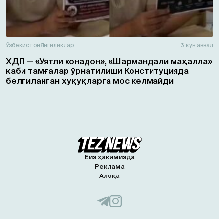
Ўзбекистон
Янгиликлар
3 кун аввал
ХДП — «Уятли хонадон», «Шармандали маҳалла»
каби тамғалар ўрнатилиши Конституцияда
белгиланган ҳуқуқларга мос келмайди
Биз ҳақимизда
Реклама
Алоқа