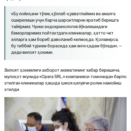
«Бу лойиҳани тўлиқ қўллаб-қувватлаймиз ва амалга
оширилиши учун барча шароитларни яратиб беришга
тайёрмиз. Чунки эндокринология йўналишидаги
беморларимиз пойтахтдаги клиникалар, ҳатто чет
элларга ҳам бориб даволаниб келмоқда. Қолаверса,
бу тиббий туризм борасида ҳам янги қадам бўлади», —
деди вилоят ҳокими.
Вилоят ҳокимлиги ахборот хизматининг хабар беришича,
мулоқот якунида «Opera SRL.» компанияси томонидан барпо
этилган клиникалар ҳақида ҳикоя қилувчи ролик намойиш
этилди.