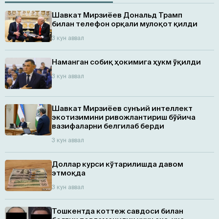
Шавкат Мирзиёев Дональд Трамп
билан телефон орқали мулоқот қилди
3 кун аввал
Наманган собиқ ҳокимига ҳукм ўқилди
3 кун аввал
Шавкат Мирзиёев сунъий интеллект
экотизимини ривожлантириш бўйича
вазифаларни белгилаб берди
3 кун аввал
Доллар курси кўтарилишда давом
этмоқда
3 кун аввал
Тошкентда коттеж савдоси билан