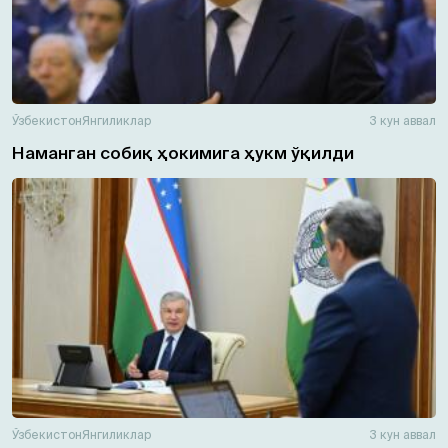
Ўзбекистон
Янгиликлар
3 кун аввал
Наманган собиқ ҳокимига ҳукм ўқилди
Ўзбекистон
Янгиликлар
3 кун аввал