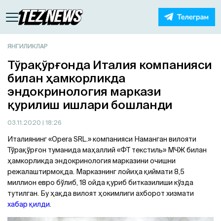
ЯНГИЛИКЛАР
Тўрақўрғонда Италия компанияси
билан ҳамкорликда
эндокринология маркази
қурилиш ишлари бошланди
03.11.2020
| 18:26
Италиянинг «Opera SRL.» компанияси Наманган вилояти
Тўрақўрғон туманида маҳаллий «ФТ текстиль» МЧЖ билан
ҳамкорликда эндокринология марказини очишни
режалаштирмоқда. Марказнинг лойиҳа қиймати 8,5
миллион евро бўлиб, 18 ойда қуриб битказилиши кўзда
тутилган. Бу ҳақда вилоят ҳокимлиги ахборот хизмати
хабар қилди
.