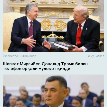
Ўзбекистон
Янгиликлар
3 кун аввал
Шавкат Мирзиёев Дональд Трамп билан
телефон орқали мулоқот қилди