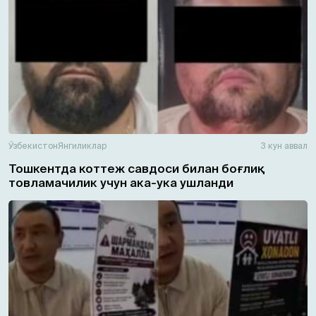
Ўзбекистон
Янгиликлар
3 кун аввал
Тошкентда коттеж савдоси билан боғлиқ
товламачилик учун ака-ука ушланди