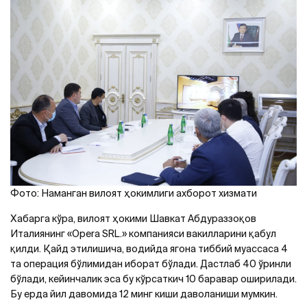
Фото: Наманган вилоят ҳокимлиги ахборот хизмати
Хабарга кўра, вилоят ҳокими Шавкат Aбдураззоқов
Италиянинг «Opera SRL.» компанияси вакилларини қабул
қилди. Қайд этилишича, водийда ягона тиббий муассаса 4
та операция бўлимидан иборат бўлади. Дастлаб 40 ўринли
бўлади, кейинчалик эса бу кўрсаткич 10 баравар оширилади.
Бу ерда йил давомида 12 минг киши даволаниши мумкин.