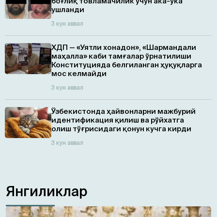
боғлиқ товламачилик учун ака-ука
ушланди
3 кун аввал
ХДП — «Уятли хонадон», «Шармандали
маҳалла» каби тамғалар ўрнатилиши
Конституцияда белгиланган ҳуқуқларга
мос келмайди
3 кун аввал
Ўзбекистонда ҳайвонларни мажбурий
идентификация қилиш ва рўйхатга
олиш тўғрисидаги қонун кучга кирди
3 кун аввал
Янгиликлар