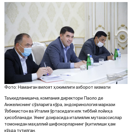
Фото: Наманган вилоят ҳокимлиги ахборот хизмати
Таъкидланишича, компания директори Паоло де
Aнжелиснинг сўзларига кўра, эндокринология маркази
Ўзбекистон ва Италия ўртасидаги илк тиббий лойиҳа
ҳисобланади. Унинг доирасида италиялик мутахассислар
томонидан маҳаллий шифокорларнинг ўқитилиши ҳам
кўзда тутилган.