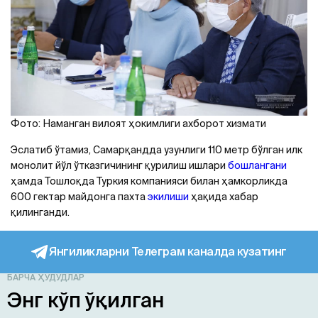
Фото: Наманган вилоят ҳокимлиги ахборот хизмати
Эслатиб ўтамиз, Самарқандда узунлиги 110 метр бўлган илк
монолит йўл ўтказгичининг қурилиш ишлари
бошлангани
ҳамда Тошлоқда Туркия компанияси билан ҳамкорликда
600 гектар майдонга пахта
экилиши
ҳақида хабар
қилинганди.
Янгиликларни Телеграм каналда кузатинг
БАРЧА ҲУДУДЛАР
Энг кўп ўқилган