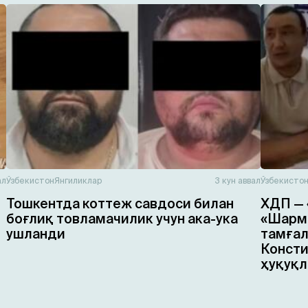
ал
Ўзбекистон
Янгиликлар
3 кун аввал
Ўзбекисто
Тошкентда коттеж савдоси билан
ХДП — 
боғлиқ товламачилик учун ака-ука
«Шарма
ушланди
тамғал
Консти
ҳуқуқл