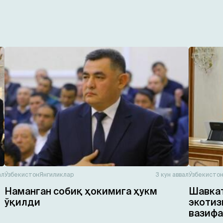
ал
Ўзбекистон
Янгиликлар
3 кун аввал
Ўзбекисто
Наманган собиқ ҳокимига ҳукм
Шавкат
ўқилди
экотиз
вазифа