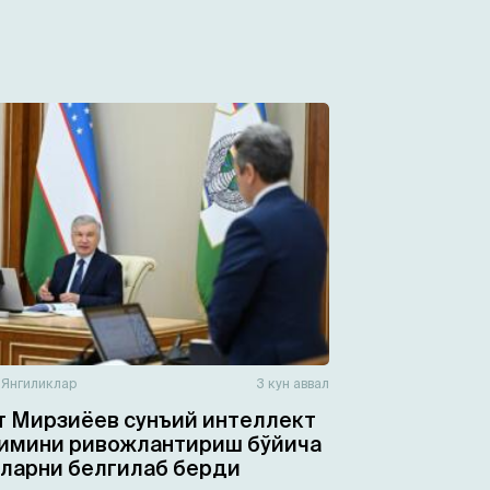
н
Янгиликлар
3 кун аввал
 Мирзиёев сунъий интеллект
имини ривожлантириш бўйича
ларни белгилаб берди