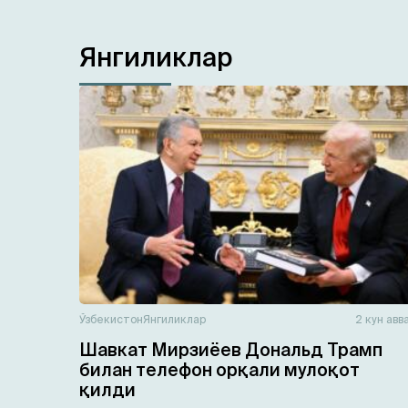
Янгиликлар
Ўзбекистон
Янгиликлар
2 кун авв
Шавкат Мирзиёев Дональд Трамп
билан телефон орқали мулоқот
қилди