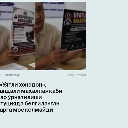
н
Янгиликлар
3 кун аввал
«Уятли хонадон»,
ндали маҳалла» каби
ар ўрнатилиши
туцияда белгиланган
арга мос келмайди