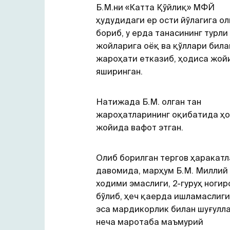
Б.М.ни «Катта Қўйлиқ» МФЙ
ҳудудидаги ер ости йўлагига о
бориб, у ерда танасининг турли
жойларига оёқ ва қўллари била
жароҳати етказиб, ҳодиса жой
яширинган.
Натижада Б.М. олган тан
жароҳатларининг оқибатида ҳ
жойида вафот этган.
Олиб борилган тергов ҳаракат
давомида, марҳум Б.М. Миллий
ходими эмаслиги, 2-гуруҳ ногир
бўлиб, ҳеч қаерда ишламаслиги,
эса мардикорлик билан шуғулл
неча маротаба маъмурий