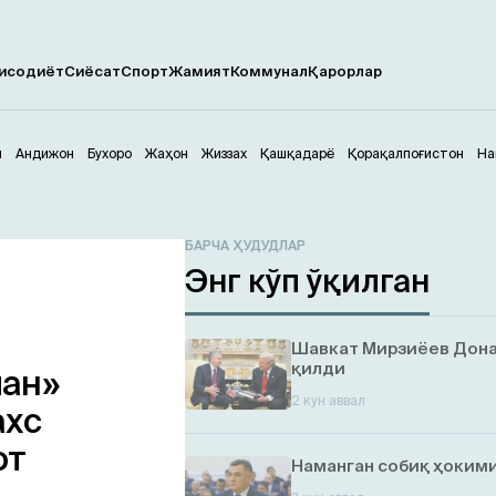
исодиёт
Сиёсат
Спорт
Жамият
Коммунал
Қарорлар
м
Андижон
Бухоро
Жаҳон
Жиззах
Қашқадарё
Қорақалпоғистон
На
БАРЧА ҲУДУДЛАР
Энг кўп ўқилган
Шавкат Мирзиёев Дона
қилди
ман»
2 кун аввал
ахс
от
Наманган собиқ ҳокими