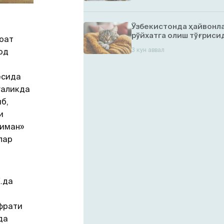
Ўзбекистонда ҳайвонл
рўйхатга олиш тўғрисид
соат
3 кун аввал
од
есида
галикда
б,
и
миман»
лар
Х.да
фрати
да