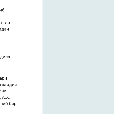
либ
н тан
идан
одиса
лари
 гвардия
они
 А.Х.
аниб бир