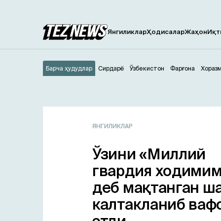
Янгиликлар
Ҳодисалар
Жаҳон
Иқт
Барча ҳудудлар
Сирдарё
Ўзбекистон
Фарғона
Хораз
ЯНГИЛИКЛАР
Ўзини «Миллий
гвардия ходими
деб мақтанган ш
калтакланиб ваф