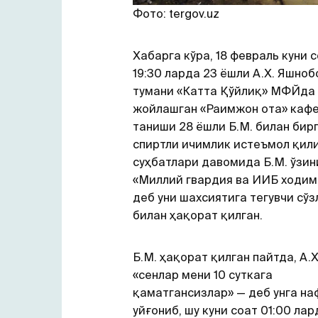
Фото: tergov.uz
Хабарга кўра, 18 февраль куни 
19:30 ларда 23 ёшли А.Х. Яшноб
тумани «Катта Қўйлиқ» МФЙда
жойлашган «Раимжон ота» каф
таниши 28 ёшли Б.М. билан бир
спиртли ичимлик истеъмол қили
суҳбатлари давомида Б.М. ўзин
«Миллий гвардия ва ИИБ ходи
деб уни шахсиятига тегувчи сўз
билан ҳақорат қилган.
Б.М. ҳақорат қилган пайтда, А.
«сенлар мени 10 суткага
қаматгансизлар» — деб унга на
уйғониб, шу куни соат 01:00 лар