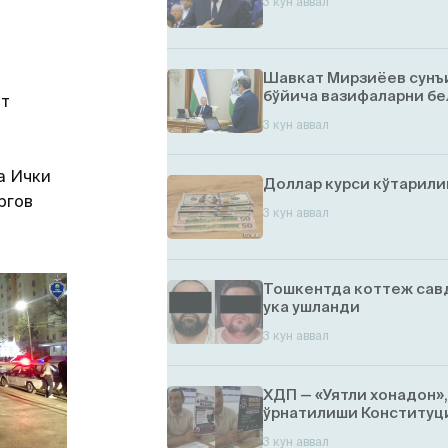
3 кун аввал
Шавкат Мирзиёев сунъ
бўйича вазифаларни бе
от
3 кун аввал
а Ички
Доллар курси кўтарил
ргов
3 кун аввал
Тошкентда коттеж савд
ука ушланди
3 кун аввал
ХДП — «Уятли хонадон»
ўрнатилиши Конституци
3 кун аввал