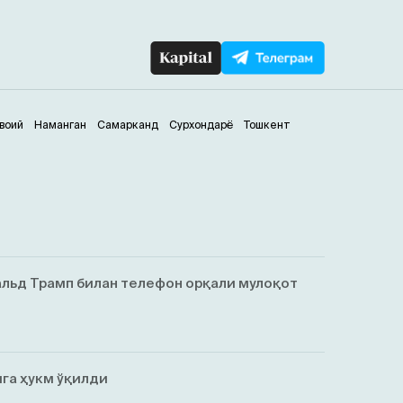
воий
Наманган
Самарканд
Сурхондарё
Тошкент
льд Трамп билан телефон орқали мулоқот
га ҳукм ўқилди