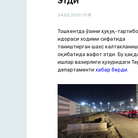
этди
24.02.2021
| 11:18
Тошкентда ўзини ҳуқуқ-тартиб
идораси ходими сифатида
таништирган шахс калтакланиш
оқибатида вафот этди. Бу ҳақд
ишлар вазирлиги ҳузуридаги Те
департаменти
хабар берди.