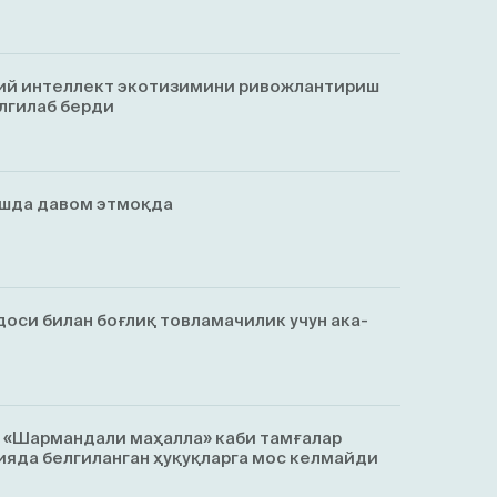
ий интеллект экотизимини ривожлантириш
лгилаб берди
ишда давом этмоқда
оси билан боғлиқ товламачилик учун ака-
, «Шармандали маҳалла» каби тамғалар
яда белгиланган ҳуқуқларга мос келмайди