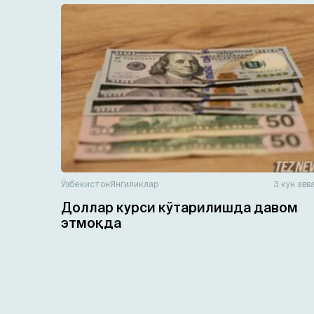
Ўзбекистон
Янгиликлар
3 кун авв
Доллар курси кўтарилишда давом
этмоқда