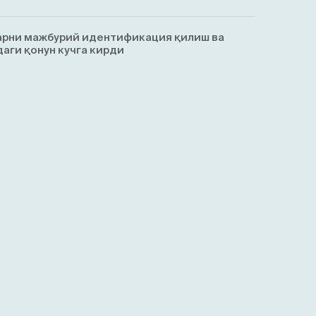
арни мажбурий идентификация қилиш ва
аги қонун кучга кирди