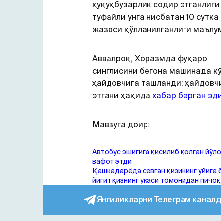
ҳуқуқбузарлик содир этганлиги
туфайли унга нисбатан 10 сутка
жазоси қўлланилганлиги маълум
Аввалроқ, Хоразмда фуқаро
синглисини бегона машинада к
ҳайдовчига ташланди: ҳайдовч
этгани ҳақида
хабар берган эди
Мавзуга доир:
Автобус эшигига қисилиб қолган йўл
вафот этди
Қашқадарёда севган қизининг уйига 
йигит қизнинг укаси томонидан пичо
Янгиликларни Телеграм каналд