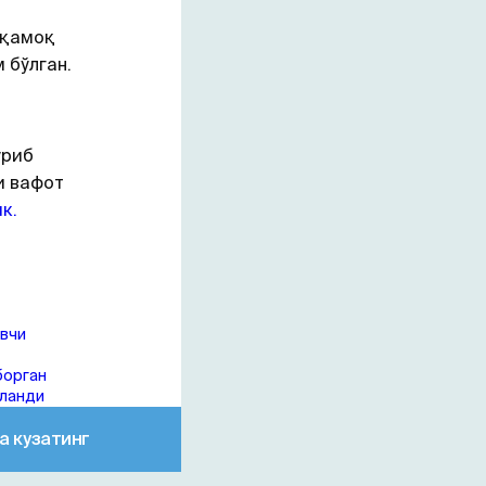
 қамоқ
 бўлган.
ўриб
и вафот
к.
овчи
борган
қланди
а кузатинг