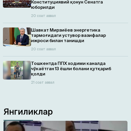
Конституциявий қонун Сенатга
юборилди
20 соат аввал
Шавкат Мирзиёев энергетика
тармоғидаги устувор вазифалар
ижроси билан танишди
20 соат аввал
Тошкентда ППХ ходими каналда
чўкаётган 13 ёшли болани қутқариб
қолди
21 соат аввал
Янгиликлар