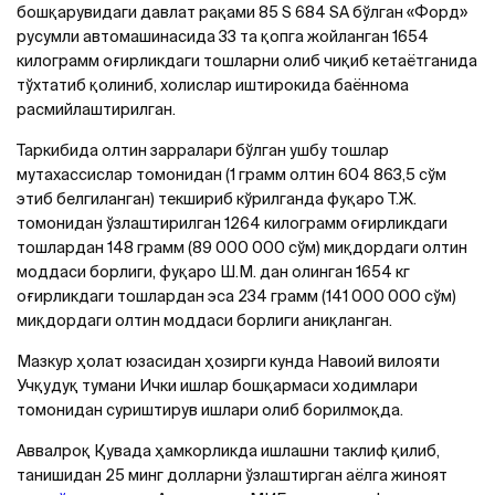
бошқарувидаги давлат рақами 85 S 684 SA бўлган «Форд»
русумли автомашинасида 33 та қопга жойланган 1654
килограмм оғирликдаги тошларни олиб чиқиб кетаётганида
тўхтатиб қолиниб, холислар иштирокида баённома
расмийлаштирилган.
Таркибида олтин зарралари бўлган ушбу тошлар
мутахассислар томонидан (1 грамм олтин 604 863,5 сўм
этиб белгиланган) текшириб кўрилганда фуқаро Т.Ж.
томонидан ўзлаштирилган 1264 килограмм оғирликдаги
тошлардан 148 грамм (89 000 000 сўм) миқдордаги олтин
моддаси борлиги, фуқаро Ш.М. дан олинган 1654 кг
оғирликдаги тошлардан эса 234 грамм (141 000 000 сўм)
миқдордаги олтин моддаси борлиги аниқланган.
Мазкур ҳолат юзасидан ҳозирги кунда Навоий вилояти
Учқудуқ тумани Ички ишлар бошқармаси ходимлари
томонидан суриштирув ишлари олиб борилмоқда.
Aввалроқ Қувада ҳамкорликда ишлашни таклиф қилиб,
танишидан 25 минг долларни ўзлаштирган аёлга жиноят