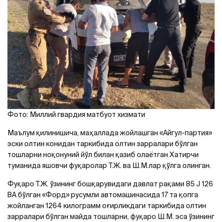
Фото: Миллий гвардия матбуот хизмати
Маълум қилинишича, маҳаллада жойлашган «Aйгул-партия»
эски олтин конидан таркибида олтин зарралари бўлган
тошларни ноқонуний йўл билан қазиб олаётган Хатирчи
туманида яшовчи фуқаролар Т.Ж. ва Ш.М.лар қўлга олинган.
Фуқаро Т.Ж. ўзининг бошқарувидаги давлат рақами 85 J 126
BA бўлган «Форд» русумли автомашинасида 17 та қопга
жойланган 1264 килограмм оғирликдаги таркибида олтин
зарралари бўлган майда тошларни, фуқаро Ш.М. эса ўзининг