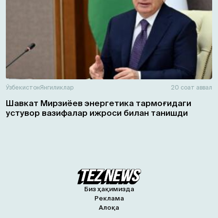
Ўзбекистон
Янгиликлар
20 соат аввал
Шавкат Мирзиёев энергетика тармоғидаги
устувор вазифалар ижроси билан танишди
Биз ҳақимизда
Реклама
Алоқа