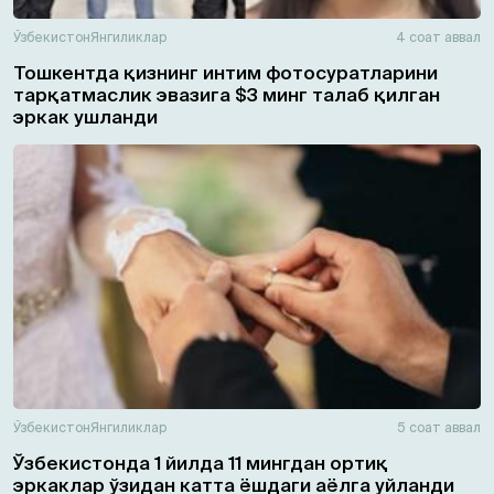
Ўзбекистон
Янгиликлар
4 соат аввал
Тошкентда қизнинг интим фотосуратларини
тарқатмаслик эвазига $3 минг талаб қилган
эркак ушланди
Ўзбекистон
Янгиликлар
5 соат аввал
Ўзбекистонда 1 йилда 11 мингдан ортиқ
эркаклар ўзидан катта ёшдаги аёлга уйланди