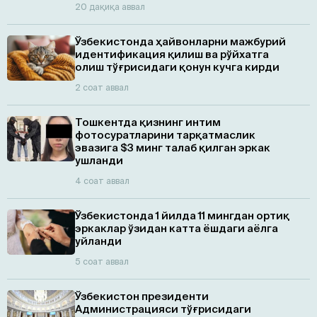
20 дақиқа аввал
Ўзбекистонда ҳайвонларни мажбурий
идентификация қилиш ва рўйхатга
олиш тўғрисидаги қонун кучга кирди
2 соат аввал
Тошкентда қизнинг интим
фотосуратларини тарқатмаслик
эвазига $3 минг талаб қилган эркак
ушланди
4 соат аввал
Ўзбекистонда 1 йилда 11 мингдан ортиқ
эркаклар ўзидан катта ёшдаги аёлга
уйланди
5 соат аввал
Ўзбекистон президенти
Администрацияси тўғрисидаги