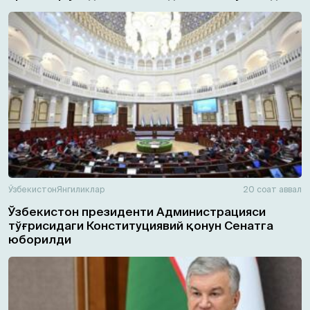
Ўзбекистон
Янгиликлар
20 соат аввал
Ўзбекистон президенти Администрацияси
тўғрисидаги Конституциявий қонун Сенатга
юборилди