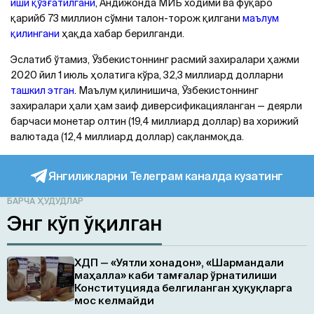
иши қўзғатилгани
, Aндижонда МИБ ходими ва фуқаро
қарийб 73 миллион сўмни талон-торож қилгани
маълум
қилингани
ҳақда хабар берилганди.
Эслатиб ўтамиз, Ўзбекистоннинг расмий захиралари ҳажми
2020 йил 1 июль ҳолатига кўра, 32,3 миллиард долларни
ташкил этган
. Маълум қилинишича, Ўзбекистоннинг
захиралари ҳали ҳам заиф диверсификацияланган — деярли
барчаси монетар олтин (19,4 миллиард доллар) ва хорижий
валютада (12,4 миллиард доллар) сақланмоқда.
Янгиликларни Телеграм каналда кузатинг
БАРЧА ҲУДУДЛАР
Энг кўп ўқилган
ХДП — «Уятли хонадон», «Шармандали
маҳалла» каби тамғалар ўрнатилиши
Конституцияда белгиланган ҳуқуқларга
мос келмайди