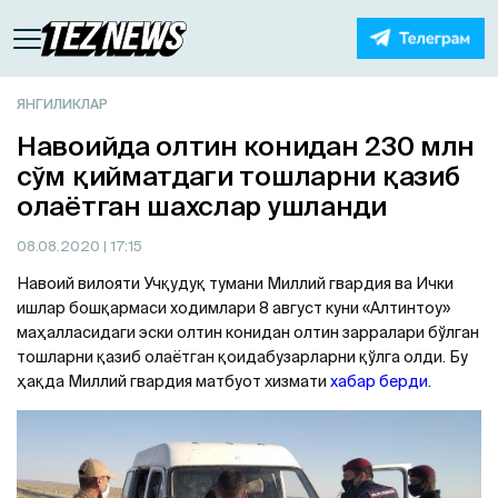
ЯНГИЛИКЛАР
Навоийда олтин конидан 230 млн
сўм қийматдаги тошларни қазиб
олаётган шахслар ушланди
08.08.2020
| 17:15
Навоий вилояти Учқудуқ тумани Миллий гвардия ва Ички
ишлар бошқармаси ходимлари 8 август куни «Aлтинтоу»
маҳалласидаги эски олтин конидан олтин зарралари бўлган
тошларни қазиб олаётган қоидабузарларни қўлга олди. Бу
ҳақда Миллий гвардия матбуот хизмати
хабар берди
.