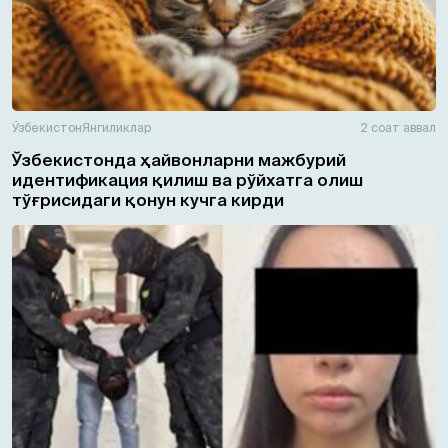
Ўзбекистон
Янгиликлар
2 соат аввал
Ўзбекистонда ҳайвонларни мажбурий
идентификация қилиш ва рўйхатга олиш
тўғрисидаги қонун кучга кирди