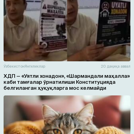
Ўзбекистон
Янгиликлар
20 дақиқа аввал
ХДП — «Уятли хонадон», «Шармандали маҳалла»
каби тамғалар ўрнатилиши Конституцияда
белгиланган ҳуқуқларга мос келмайди