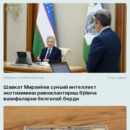
Ўзбекистон
Янгиликлар
3 кун аввал
Шавкат Мирзиёев сунъий интеллект
экотизимини ривожлантириш бўйича
вазифаларни белгилаб берди