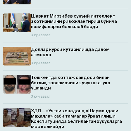
Шавкат Мирзиёев сунъий интеллект
экотизимини ривожлантириш бўйича
вазифаларни белгилаб берди
3 кун аввал
Доллар курси кўтарилишда давом
этмоқда
3 кун аввал
Тошкентда коттеж савдоси билан
боғлиқ товламачилик учун ака-ука
ушланди
3 кун аввал
ХДП — «Уятли хонадон», «Шармандали
маҳалла» каби тамғалар ўрнатилиши
Конституцияда белгиланган ҳуқуқларга
мос келмайди