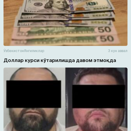
Ўзбекистон
Янгиликлар
3 кун аввал
Доллар курси кўтарилишда давом этмоқда