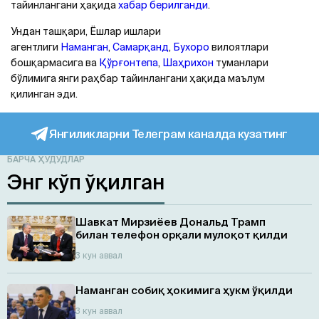
тайинлангани ҳақида
хабар берилганди
.
Ундан ташқари, Ёшлар ишлари
агентлиги
Наманган
,
Самарқанд
,
Бухоро
вилоятлари
бошқармасига ва
Қўрғонтепа
,
Шаҳрихон
туманлари
бўлимига янги раҳбар тайинлангани ҳақида маълум
қилинган эди.
Янгиликларни Телеграм каналда кузатинг
БАРЧА ҲУДУДЛАР
Энг кўп ўқилган
Шавкат Мирзиёев Дональд Трамп
билан телефон орқали мулоқот қилди
3 кун аввал
Наманган собиқ ҳокимига ҳукм ўқилди
3 кун аввал