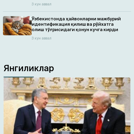
3 кун аввал
Ўзбекистонда ҳайвонларни мажбурий
идентификация қилиш ва рўйхатга
олиш тўғрисидаги қонун кучга кирди
3 кун аввал
Янгиликлар