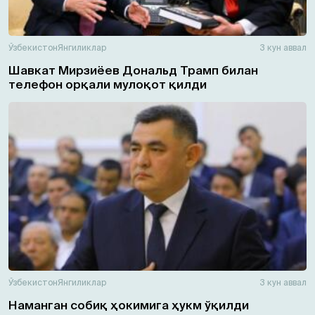
Ўзбекистон
Янгиликлар
3 кун аввал
Шавкат Мирзиёев Дональд Трамп билан
телефон орқали мулоқот қилди
Ўзбекистон
Янгиликлар
3 кун аввал
Наманган собиқ ҳокимига ҳукм ўқилди