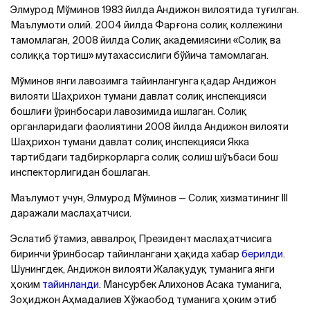
Элмурод Мўминов 1983 йилда Андижон вилоятида туғилган.
Маълумоти олий. 2004 йилда Фарғона солиқ коллежини
тамомлаган, 2008 йилда Солиқ академиясини «Солиқ ва
солиққа тортиш» мутахассислиги бўйича тамомлаган.
Мўминов янги лавозимга тайинлангунга қадар Андижон
вилояти Шаҳрихон тумани давлат солиқ инспекцияси
бошлиғи ўринбосари лавозимида ишлаган. Солиқ
органларидаги фаолиятини 2008 йилда Андижон вилояти
Шаҳрихон тумани давлат солиқ инспекцияси Якка
тартибдаги тадбиркорларга солиқ солиш шўъбаси бош
инспекторлигидан бошлаган.
Маълумот учун, Элмурод Мўминов — Солиқ хизматининг III
даражали маслаҳатчиси.
Эслатиб ўтамиз, аввалроқ Президент маслаҳатчисига
биринчи ўринбосар тайинлангани ҳақида хабар
берилди
.
Шунингдек, Андижон вилояти Жалақудуқ туманига янги
ҳоким
тайинланди
. Мансурбек Aлихонов Aсака туманига,
Зоҳиджон Aҳмадалиев Хўжаобод туманига ҳоким этиб