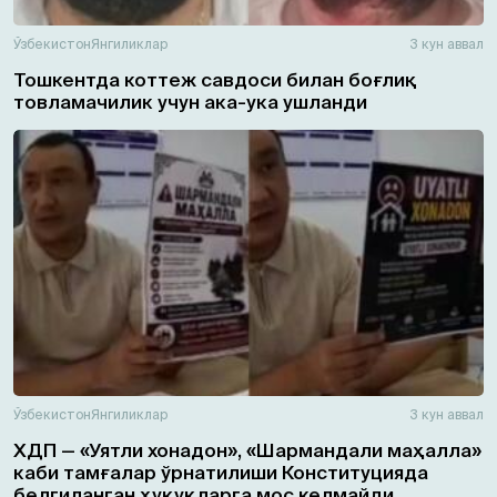
Ўзбекистон
Янгиликлар
3 кун аввал
Тошкентда коттеж савдоси билан боғлиқ
товламачилик учун ака-ука ушланди
Ўзбекистон
Янгиликлар
3 кун аввал
ХДП — «Уятли хонадон», «Шармандали маҳалла»
каби тамғалар ўрнатилиши Конституцияда
белгиланган ҳуқуқларга мос келмайди