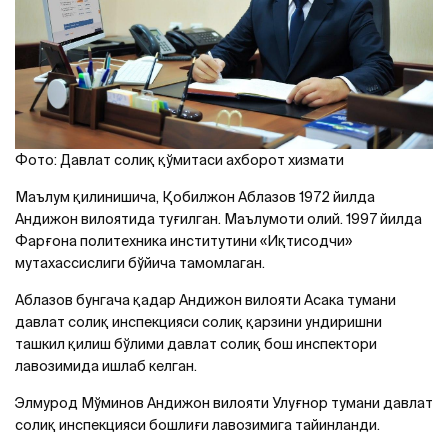
Фото: Давлат солиқ қўмитаси ахборот хизмати
Маълум қилинишича, Қобилжон Аблазов 1972 йилда
Андижон вилоятида туғилган. Маълумоти олий. 1997 йилда
Фарғона политехника институтини «Иқтисодчи»
мутахассислиги бўйича тамомлаган.
Аблазов бунгача қадар Андижон вилояти Асака тумани
давлат солиқ инспекцияси солиқ қарзини ундиришни
ташкил қилиш бўлими давлат солиқ бош инспектори
лавозимида ишлаб келган.
Элмурод Мўминов Андижон вилояти Улуғнор тумани давлат
солиқ инспекцияси бошлиғи лавозимига тайинланди.