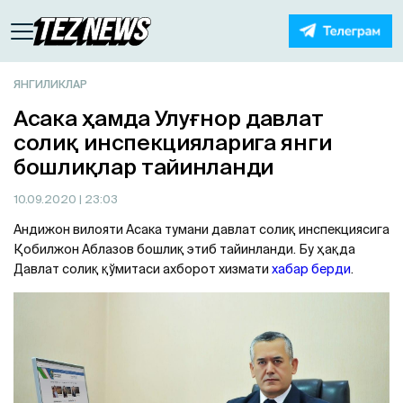
ЯНГИЛИКЛАР
Асака ҳамда Улуғнор давлат
солиқ инспекцияларига янги
бошлиқлар тайинланди
10.09.2020
| 23:03
Андижон вилояти Асака тумани давлат солиқ инспекциясига
Қобилжон Аблазов бошлиқ этиб тайинланди. Бу ҳақда
Давлат солиқ қўмитаси ахборот хизмати
хабар берди
.