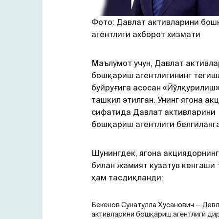
Фото: Давлат активларини бо
агентлиги ахборот хизмати
Маълумот учун, Давлат активл
бошқариш агентлигининг тегиш
буйруғига асосан «Йўлқурилиш
ташкил этилган. Унинг ягона ак
сифатида Давлат активларини
бошқариш агентлиги белгиланга
Шунингдек, ягона акциядорнин
билан жамият кузатув кенгаши
ҳам тасдиқланди:
Бекенов Сунатулла Хусанович — Дав
активларини бошқариш агентлиги ди