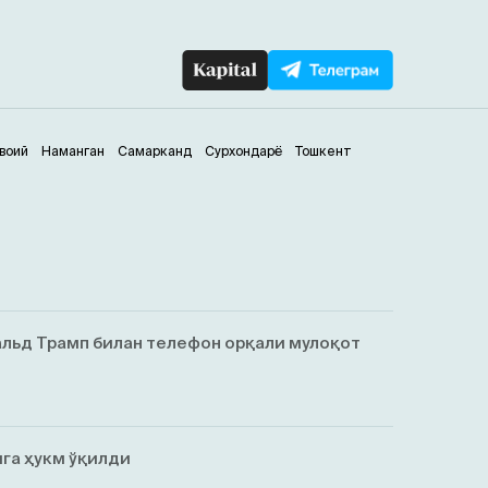
воий
Наманган
Самарканд
Сурхондарё
Тошкент
льд Трамп билан телефон орқали мулоқот
га ҳукм ўқилди