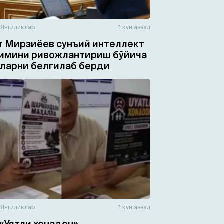
н
Янгиликлар
1 кун аввал
 Мирзиёев сунъий интеллект
имини ривожлантириш бўйича
ларни белгилаб берди
н
Янгиликлар
1 кун аввал
«Уятли хонадон»,