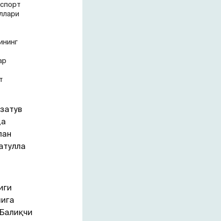
нспорт
ўллари
ининг
ар
т
затув
да
лан
атулла
иги
мига
 Балиқчи