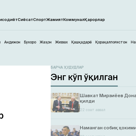
исодиёт
Сиёсат
Спорт
Жамият
Коммунал
Қарорлар
м
Андижон
Бухоро
Жаҳон
Жиззах
Қашқадарё
Қорақалпоғистон
На
БАРЧА ҲУДУДЛАР
Энг кўп ўқилган
Шавкат Мирзиёев Дона
қилди
22 соат аввал
р
Наманган собиқ ҳокими