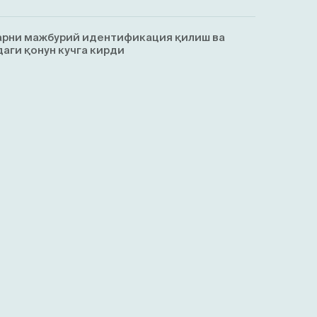
арни мажбурий идентификация қилиш ва
аги қонун кучга кирди