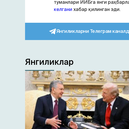
туманлари ИИБга янги раҳбарл
келгани
хабар қилинган эди.
Янгиликларни Телеграм каналд
Янгиликлар