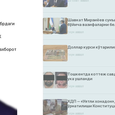
23 соат аввал
Шавкат Мирзиёев сунъ
ябрдаги
бўйича вазифаларни бе
1 кун аввал
Ж
Доллар курси кўтарил
 ахборот
1 кун аввал
Тошкентда коттеж савд
ука ушланди
1 кун аввал
ХДП — «Уятли хонадон»
ўрнатилиши Конституци
1 кун аввал