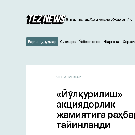
Янгиликлар
Ҳодисалар
Жаҳон
Иқт
Барча ҳудудлар
Сирдарё
Ўзбекистон
Фарғона
Хораз
ЯНГИЛИКЛАР
«Йўлқурилиш»
акциядорлик
жамиятига раҳба
тайинланди