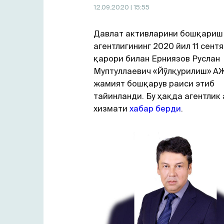
12.09.2020
| 15:55
Давлат активларини бошқариш
агентлигининг 2020 йил 11 сент
қарори билан Ерниязов Руслан
Муптуллаевич «Йўлқурилиш» А
жамият бошқарув раиси этиб
тайинланди. Бу ҳақда агентлик
хизмати
хабар берди
.