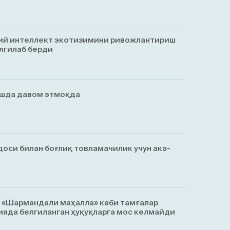
ий интеллект экотизимини ривожлантириш
лгилаб берди
ишда давом этмоқда
оси билан боғлиқ товламачилик учун ака-
, «Шармандали маҳалла» каби тамғалар
яда белгиланган ҳуқуқларга мос келмайди