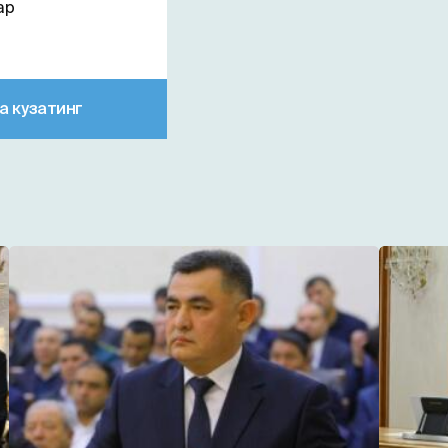
ар
а кузатинг