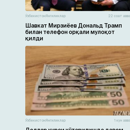
Ўзбекистон
Янгиликлар
22 соат авв
Шавкат Мирзиёев Дональд Трамп
билан телефон орқали мулоқот
қилди
Ўзбекистон
Янгиликлар
1 кун авв
Доллар курси кўтарилишда давом