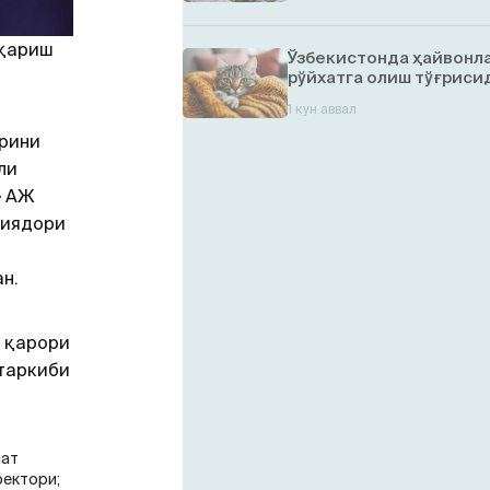
шқариш
Ўзбекистонда ҳайвонл
рўйхатга олиш тўғрисид
1 кун аввал
арини
ли
» АЖ
циядори
н.
г қарори
 таркиби
лат
ректори;