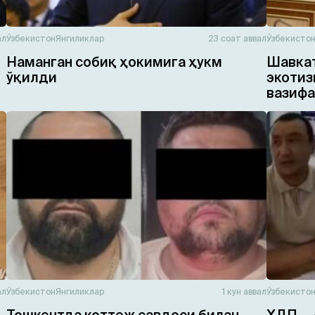
ал
Ўзбекистон
Янгиликлар
23 соат аввал
Ўзбекисто
Наманган собиқ ҳокимига ҳукм
Шавкат
ўқилди
экотиз
вазифа
ал
Ўзбекистон
Янгиликлар
1 кун аввал
Ўзбекисто
Тошкентда коттеж савдоси билан
ХДП — 