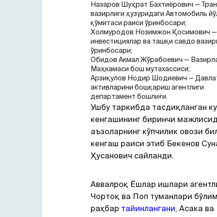
Назаров Шуҳрат Бахтиёрович — Тра
вазирлиги ҳузуридаги Автомобиль й
қўмитаси раиси ўринбосари;
Холмуродов Нозимжон Қосимович —
инвестициялар ва ташқи савдо вазир
ўринбосари;
Обидов Акмал Жўрабоевич — Вазирл
Маҳкамаси бош мутахассиси;
Арзиқулов Нодир Шодиевич — Давла
активларини бошқариш агентлиги
департамент бошлиғи.
Ушбу таркибда тасдиқланган ку
кенгашининг биринчи мажлиси
аъзоларнинг кўпчилик овози би
кенгаш раиси этиб Бекенов Сун
Ҳусанович сайланди.
Аввалроқ Ёшлар ишлари агентл
Чортоқ ва Поп туманлари бўли
раҳбар
тайинлангани
, Асака ва