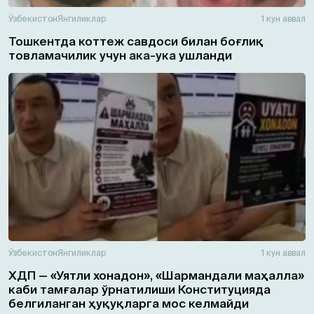
Ўзбекистон
Янгиликлар
1 кун аввал
Тошкентда коттеж савдоси билан боғлиқ
товламачилик учун ака-ука ушланди
Ўзбекистон
Янгиликлар
1 кун аввал
ХДП — «Уятли хонадон», «Шармандали маҳалла»
каби тамғалар ўрнатилиши Конституцияда
белгиланган ҳуқуқларга мос келмайди