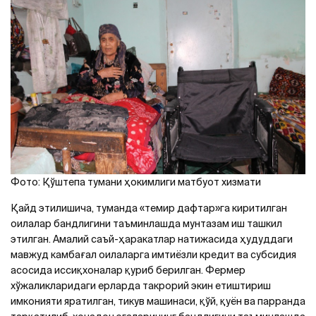
Фото: Қўштепа тумани ҳокимлиги матбуот хизмати
Қайд этилишича, туманда «темир дафтар»га киритилган
оилалар бандлигини таъминлашда мунтазам иш ташкил
этилган. Aмалий саъй-ҳаракатлар натижасида ҳудуддаги
мавжуд камбағал оилаларга имтиёзли кредит ва субсидия
асосида иссиқхоналар қуриб берилган. Фермер
хўжаликларидаги ерларда такрорий экин етиштириш
имконияти яратилган, тикув машинаси, қўй, қуён ва парранда