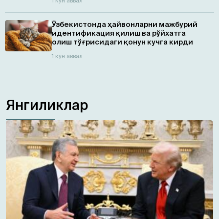
1 кун аввал
Ўзбекистонда ҳайвонларни мажбурий
идентификация қилиш ва рўйхатга
олиш тўғрисидаги қонун кучга кирди
1 кун аввал
Янгиликлар