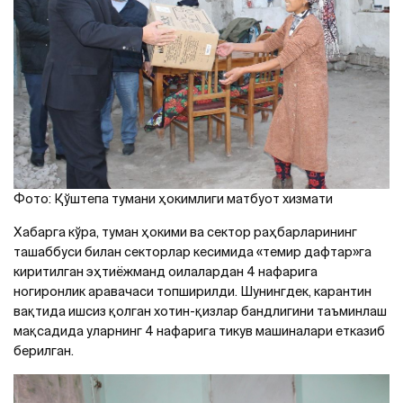
Фото: Қўштепа тумани ҳокимлиги матбуот хизмати
Хабарга кўра, туман ҳокими ва сектор раҳбарларининг
ташаббуси билан секторлар кесимида «темир дафтар»га
киритилган эҳтиёжманд оилалардан 4 нафарига
ногиронлик аравачаси топширилди. Шунингдек, карантин
вақтида ишсиз қолган хотин-қизлар бандлигини таъминлаш
мақсадида уларнинг 4 нафарига тикув машиналари етказиб
берилган.