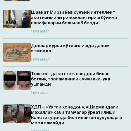
Шавкат Мирзиёев сунъий интеллект
экотизимини ривожлантириш бўйича
вазифаларни белгилаб берди
1 кун аввал
Доллар курси кўтарилишда давом
этмоқда
1 кун аввал
Тошкентда коттеж савдоси билан
боғлиқ товламачилик учун ака-ука
ушланди
1 кун аввал
ХДП — «Уятли хонадон», «Шармандали
маҳалла» каби тамғалар ўрнатилиши
Конституцияда белгиланган ҳуқуқларга
мос келмайди