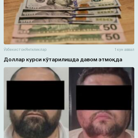
Ўзбекистон
Янгиликлар
1 кун аввал
Доллар курси кўтарилишда давом этмоқда