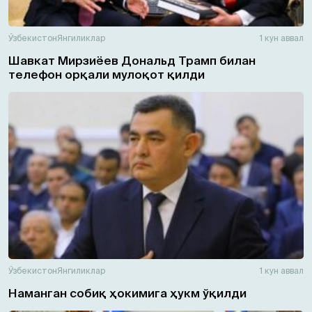
Ўзбекистон
Янгиликлар
1 кун аввал
Шавкат Мирзиёев Дональд Трамп билан
телефон орқали мулоқот қилди
Ўзбекистон
Янгиликлар
1 кун аввал
Наманган собиқ ҳокимига ҳукм ўқилди