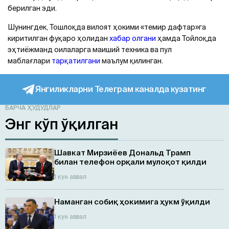
берилган эди.
Шунингдек, Тошлоқда вилоят ҳокими «темир дафтар»га
киритилган фуқаро ҳолидан
хабар олгани
ҳамда Тойлоқда
эҳтиёжманд оилаларга маиший техника ва пул
маблағлари
тарқатилгани
маълум қилинган.
Янгиликларни Телеграм каналда кузатинг
БАРЧА ҲУДУДЛАР
Энг кўп ўқилган
Шавкат Мирзиёев Дональд Трамп
билан телефон орқали мулоқот қилди
1 кун аввал
Наманган собиқ ҳокимига ҳукм ўқилди
1 кун аввал