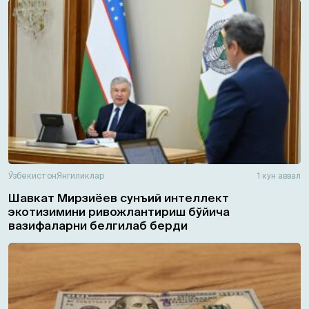
Ўзбекистон
Янгиликлар
1 кун аввал
Шавкат Мирзиёев сунъий интеллект
экотизимини ривожлантириш бўйича
вазифаларни белгилаб берди