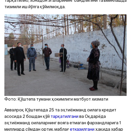
тарқатилиб, хонадон эгаларининг бандлигини таъминлашда
тизимли иш йўлга қўйилмоқда.
Фото: Қўштепа тумани ҳокимлиги матбуот хизмати
Аввалроқ Қўштепада 25 та эҳтиёжманд оилага кредит
асосида 2 бошдан қўй
тарқатилгани
ва Оқдарёда
эҳтиёжманд оилаларнинг вояга етмаган фарзандларига 1
миллиард сўмдан ортиқ маблағ
етказилгани
ҳақида хабар