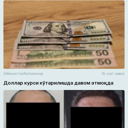
Ўзбекистон
Янгиликлар
16 соат аввал
Доллар курси кўтарилишда давом этмоқда