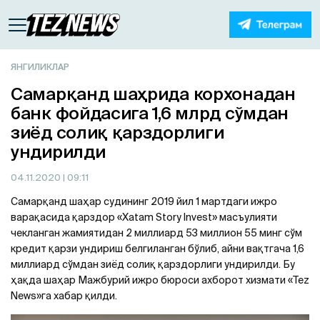
ЯНГИЛИКЛАР
Самарқанд шаҳрида корхонадан
банк фойдасига 1,6 млрд сўмдан
зиёд солиқ қарздорлиги
ундирилди
04.11.2020
| 09:11
Самарқанд шаҳар судининг 2019 йил 1 мартдаги ижро
варақасида қарздор «Xatam Story Invest» масъулияти
чекланган жамиятидан 2 миллиард 53 миллион 55 минг сўм
кредит қарзи ундириш белгиланган бўлиб, айни вақтгача 1,6
миллиард сўмдан зиёд солиқ қарздорлиги ундирилди. Бу
ҳақда шаҳар Мажбурий ижро бюроси ахборот хизмати «Tez
News»га хабар қилди.