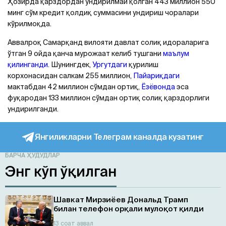
Ҳозирда қарздордан ундирилмай қолган 443 миллион 550
минг сўм кредит қолдиқ суммасини ундириш чоралари
кўрилмоқда.
Аввалроқ Самарқанд вилояти давлат солиқ идораларига
ўтган 9 ойда қанча мурожаат келиб тушгани
маълум
қилинганди
. Шунингдек,
Ургутдаги
қурилиш
корхонасидан салкам 255 миллион,
Пайариқдаги
мактабдан 42 миллион сўмдан ортиқ,
Ёзёвонда
эса
фуқародан 133 миллион сўмдан ортиқ солиқ қарздорлиги
ундирилганди.
Янгиликларни Телеграм каналда кузатинг
БАРЧА ҲУДУДЛАР
Энг кўп ўқилган
Шавкат Мирзиёев Дональд Трамп
билан телефон орқали мулоқот қилди
13 соат аввал