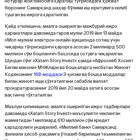
нотурар жой биносига қаратиш тўғрисидаги ҳужжат
бюронинг Самарқанд шаҳар бўлими иш юритувига келиб
тушган ва ижрога қаратилган.
Қайд этилишича, амалга оширилган мажбурий ижро
ҳаракатлари давомида гаров мулки 2019 йил 13 майда
«Мол-мулкни электрон онлайн аукционда сотиш учун
чиқариш тўғрисида»ги қарорга асосан 2 миллиард 500
миллион сўм бошланғич баҳосида сотувга чиқарилган.
Шундан сўнг «Xatam Story Invest» ҳамда «Aфросиёб Хосият
Бегим макони» МЧЖлари ва бошқаларга нисбатан Жиноят
Кодексининг
168-моддаси
3-қисми ва бошқа моддалар
билан жиноят иши қўзғатилгани сабабли вилоят
прокуратурасининг 2019 йил 20 майда хатига асосан
вақтинча тўхтатилган.
Маълум қилинишича, амалга оширилган ижро тадбирлари
давомида «Xatam Story Invest» маъсулияти чекланган
жамиятидан 1 миллиард 610 миллион сўм кредит
қарздорлиги ундирилиб, «Миллий банк» Самарқанд
филиали ҳисоб-рақамига ўтказиб берилиши таъминланган.