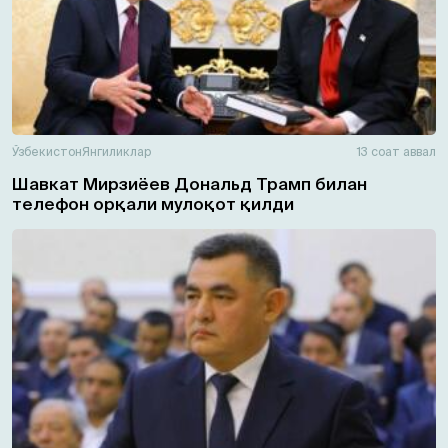
Ўзбекистон
Янгиликлар
13 соат аввал
Шавкат Мирзиёев Дональд Трамп билан
телефон орқали мулоқот қилди