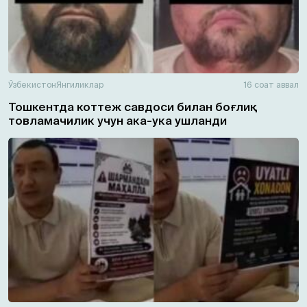
Ўзбекистон
Янгиликлар
16 соат аввал
Тошкентда коттеж савдоси билан боғлиқ
товламачилик учун ака-ука ушланди