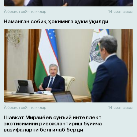
Ўзбекистон
Янгиликлар
14 соат аввал
Наманган собиқ ҳокимига ҳукм ўқилди
Ўзбекистон
Янгиликлар
14 соат аввал
Шавкат Мирзиёев сунъий интеллект
экотизимини ривожлантириш бўйича
вазифаларни белгилаб берди