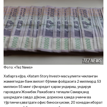
Фото: «Tez News»
Хабарга кўра, «Xatam Story Invest» масъулияти чекланган
жамиятидан банк вилоят бўлими фойдасига 2 миллиард 53
миллион 55 минг сўм кредит қарзи ундириш, ундирув
гаровдаги Жонибек Ражабовга тегишли Самарқанд
шаҳридаги савдо дўкони, дорихона ҳамда учинчи ва
тўртинчи қаватдаги офис биноси қисми, 20 хонадан иборат