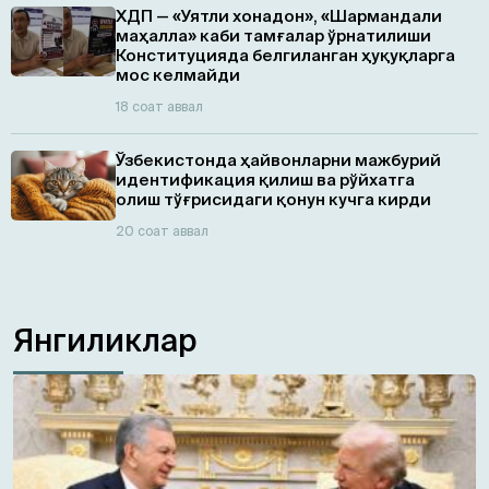
ХДП — «Уятли хонадон», «Шармандали
маҳалла» каби тамғалар ўрнатилиши
Конституцияда белгиланган ҳуқуқларга
мос келмайди
18 соат аввал
Ўзбекистонда ҳайвонларни мажбурий
идентификация қилиш ва рўйхатга
олиш тўғрисидаги қонун кучга кирди
20 соат аввал
Янгиликлар