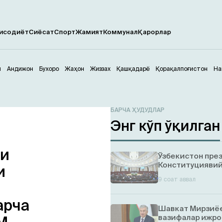
исодиёт
Сиёсат
Спорт
Жамият
Коммунал
Қарорлар
м
Андижон
Бухоро
Жаҳон
Жиззах
Қашқадарё
Қорақалпоғистон
На
БАРЧА ҲУДУДЛАР
Энг кўп ўқилган
ни
Ўзбекистон пре
Конституциявий
и
9 соат аввал
арча
Шавкат Мирзиёе
вазифалар ижро