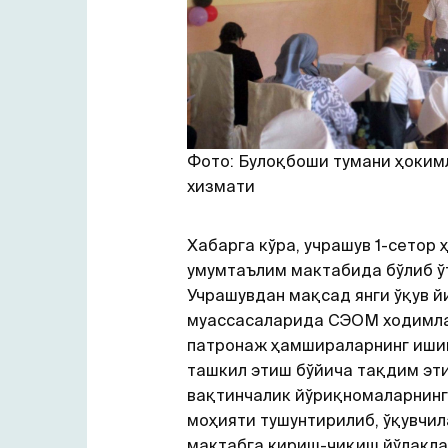
Фото: Булоқбоши тумани ҳоким
хизмати
Хабарга кўра, учрашув 1-сетор 
умумтаълим мактабида бўлиб ўт
Учрашувдан мақсад янги ўқув 
муассасаларида СЭОМ ходимла
патронаж ҳамшираларнинг иши
ташкил этиш бўйича тақдим эт
вақтинчалик йўриқномаларнинг
моҳияти тушунтирилиб, ўқувчил
мактабга кириш-чиқиш йўлакла