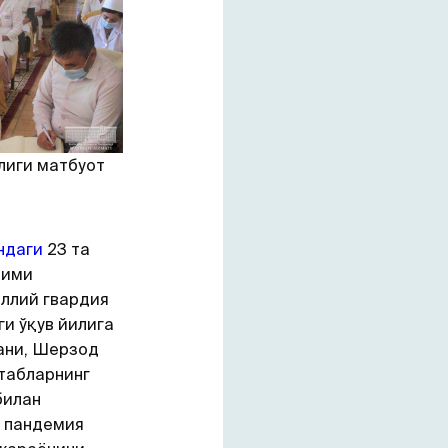
лиги матбуот
ндаги
23 та
дими
ллий гвардия
ги ўқув йилига
ани, Шерзод
табларнинг
билан
пандемия