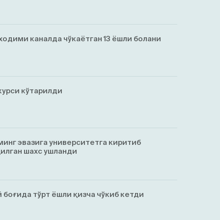
ходими каналда чўкаётган 13 ёшли болани
курси кўтарилди
минг эвазига университетга киритиб
қилган шахс ушланди
 боғида тўрт ёшли қизча чўкиб кетди