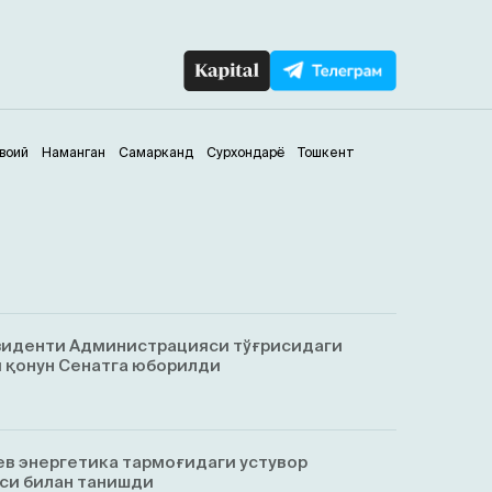
воий
Наманган
Самарканд
Сурхондарё
Тошкент
зиденти Администрацияси тўғрисидаги
 қонун Сенатга юборилди
в энергетика тармоғидаги устувор
си билан танишди