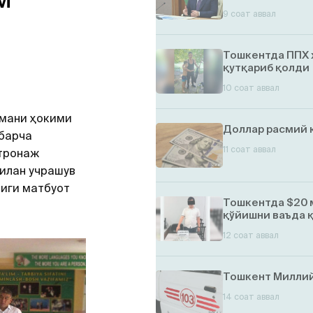
М
9 соат аввал
н
Тошкентда ППХ 
қутқариб қолди
10 соат аввал
умани ҳокими
Доллар расмий 
барча
11 соат аввал
атронаж
илан учрашув
лиги матбуот
Тошкентда $20 
қўйишни ваъда 
12 соат аввал
Тошкент Миллий
14 соат аввал