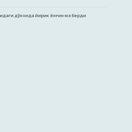
идаги дўконда йирик ёнғин юз берди