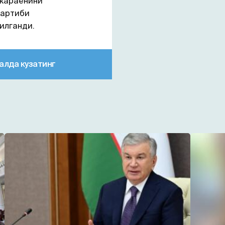
жараёнини
тартиби
илганди.
алда кузатинг