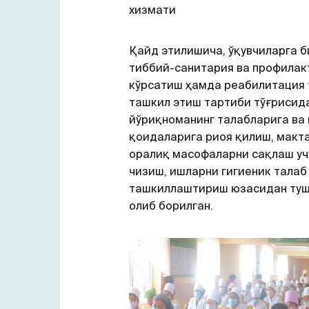
хизмати
Қайд этилишича, ўқувчиларга 
тиббий-санитария ва профилак
кўрсатиш ҳамда реабилитация
ташкил этиш тартиби тўғрисид
йўриқноманинг талабларига ва
қоидаларига риоя қилиш, макт
оралиқ масофаларни сақлаш уч
чизиш, ишларни гигиеник тала
ташкиллаштириш юзасидан ту
олиб борилган.