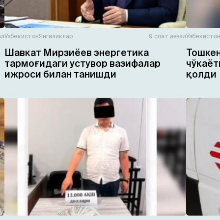
ал
Ўзбекистон
Янгиликлар
9 соат аввал
Ўзбекисто
Шавкат Мирзиёев энергетика
Тошкен
тармоғидаги устувор вазифалар
чўкаёт
ижроси билан танишди
қолди