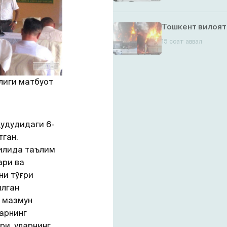
Тошкент вилоят
15 соат аввал
лиги матбуот
ҳудудидаги 6-
ган.
йилида таълим
ри ва
ни тўғри
илган
 мазмун
арнинг
ри, уларнинг