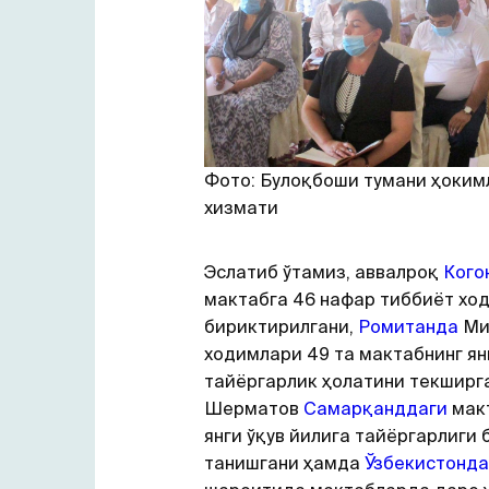
Фото: Булоқбоши тумани ҳоким
хизмати
Эслатиб ўтамиз, аввалроқ
Кого
мактабга 46 нафар тиббиёт хо
бириктирилгани,
Ромитанда
Ми
ходимлари 49 та мактабнинг ян
тайёргарлик ҳолатини текширг
Шерматов
Самарқанддаги
мак
янги ўқув йилига тайёргарлиги 
танишгани ҳамда
Ўзбекистонда