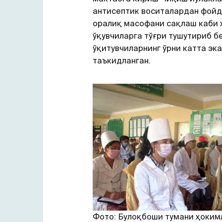
антисептик воситалардан фой
оралиқ масофани сақлаш каби 
ўқувчиларга тўғри тушутириб 
ўқитувчиларнинг ўрни катта эк
таъкидланган.
Фото: Булоқбоши тумани ҳоким