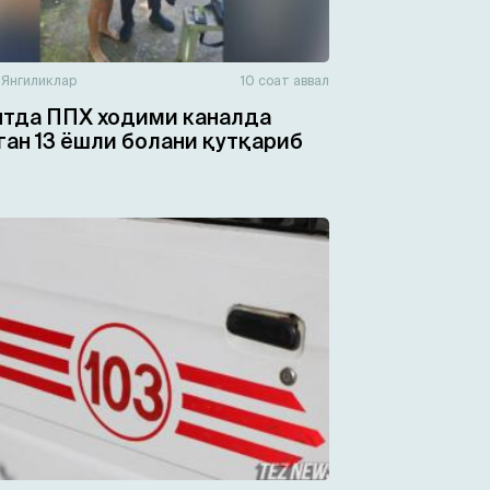
н
Янгиликлар
10 соат аввал
тда ППХ ходими каналда
ган 13 ёшли болани қутқариб