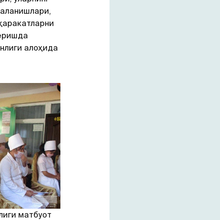
даланишлари,
ҳаракатларни
беришда
анлиги алоҳида
лиги матбуот