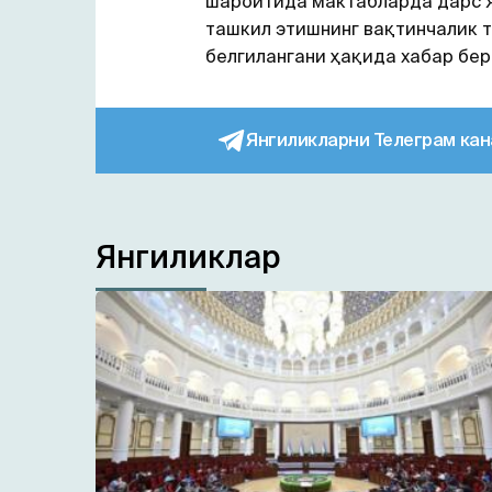
шароитида мактабларда дарс 
ташкил этишнинг вақтинчалик 
белгилангани ҳақида хабар бер
Янгиликларни Телеграм кан
Янгиликлар