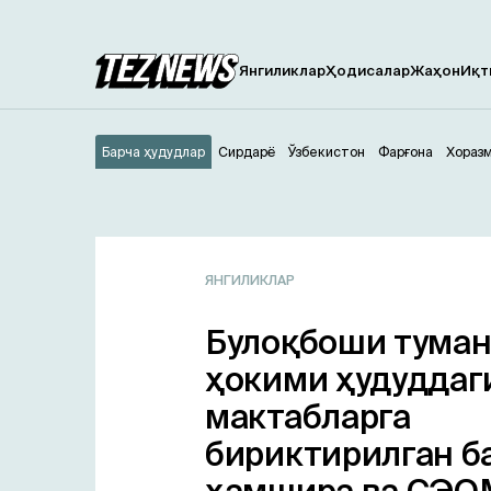
Янгиликлар
Ҳодисалар
Жаҳон
Иқт
Барча ҳудудлар
Сирдарё
Ўзбекистон
Фарғона
Хораз
ЯНГИЛИКЛАР
Булоқбоши тума
ҳокими ҳудуддаг
мактабларга
бириктирилган б