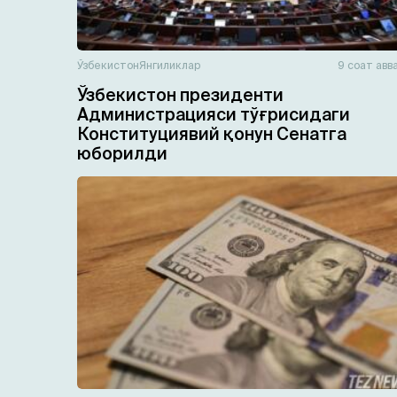
Ўзбекистон
Янгиликлар
9 соат авв
Ўзбекистон президенти
Администрацияси тўғрисидаги
Конституциявий қонун Сенатга
юборилди