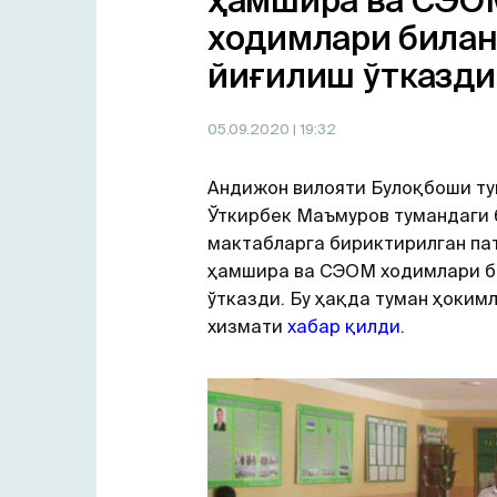
ҳамшира ва СЭО
ходимлари била
йиғилиш ўтказди
05.09.2020
| 19:32
Aндижон вилояти Булоқбоши т
Ўткирбек Маъмуров тумандаги 
мактабларга бириктирилган п
ҳамшира ва СЭОМ ходимлари б
ўтказди. Бу ҳақда туман ҳоким
хизмати
хабар қилди
.