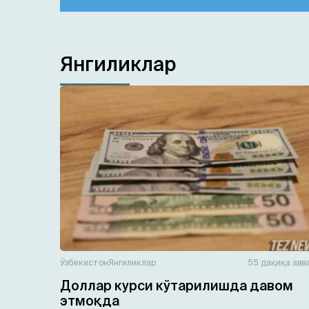
Янгиликлар
Ўзбекистон
Янгиликлар
55 дақиқа авв
Доллар курси кўтарилишда давом
этмоқда