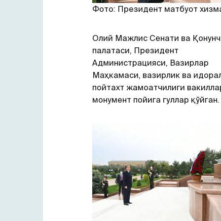
Фото: Президент матбуот хизм
Олий Мажлис Сенати ва Қонунч
палатаси, Президент
Aдминистрацияси, Вазирлар
Маҳкамаси, вазирлик ва идора
пойтахт жамоатчилиги вакилла
монумент пойига гуллар қўйган.