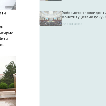
Ўзбекистон президент
ати
Конституциявий қонун
22 соат аввал
ри
йигирма
бати
ан.