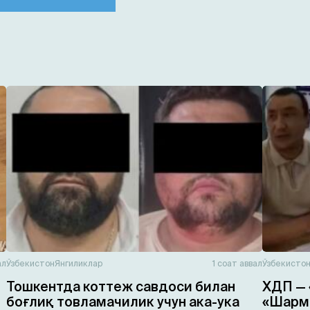
ал
Ўзбекистон
Янгиликлар
1 соат аввал
Ўзбекисто
Тошкентда коттеж савдоси билан
ХДП — 
боғлиқ товламачилик учун ака-ука
«Шарма