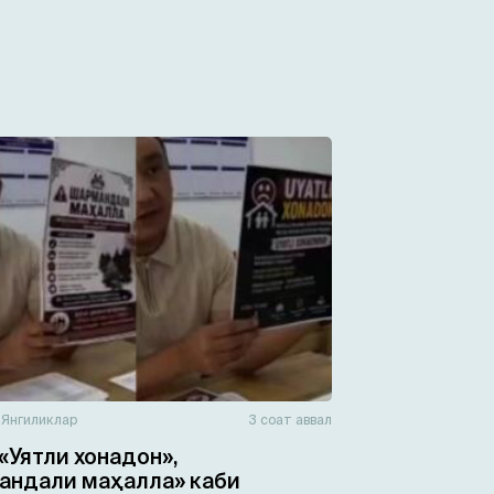
н
Янгиликлар
3 соат аввал
«Уятли хонадон»,
ндали маҳалла» каби