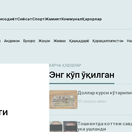
исодиёт
Сиёсат
Спорт
Жамият
Коммунал
Қарорлар
м
Андижон
Бухоро
Жаҳон
Жиззах
Қашқадарё
Қорақалпоғистон
На
БАРЧА ҲУДУДЛАР
Энг кўп ўқилган
Доллар курси кўтарил
55 дақиқа аввал
ти
р
Тошкентда коттеж савд
ука ушланди