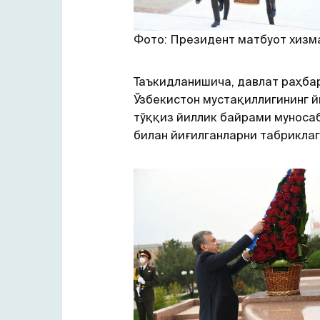
Фото: Президент матбуот хизм
Таъкидланишича, давлат раҳба
Ўзбекистон мустақиллигининг 
тўққиз йиллик байрами муноса
билан йиғилганларни табриклаг