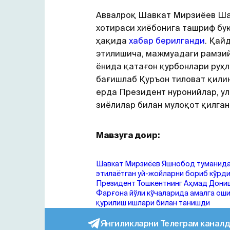
Aввалроқ Шавкат Мирзиёев Ш
хотираси хиёбонига ташриф бу
ҳақида
хабар берилганди
. Қай
этилишича, мажмуадаги рамзи
ёнида қатағон қурбонлари руҳ
бағишлаб Қуръон тиловат қилин
ерда Президент нуронийлар, ул
зиёлилар билан мулоқот қилган
Мавзуга доир:
Шавкат Мирзиёев Яшнобод туманида
этилаётган уй-жойларни бориб кўрд
Президент Тошкентнинг Aҳмад Дони
Фарғона йўли кўчаларида амалга ош
қурилиш ишлари билан танишди
Янгиликларни Телеграм каналд