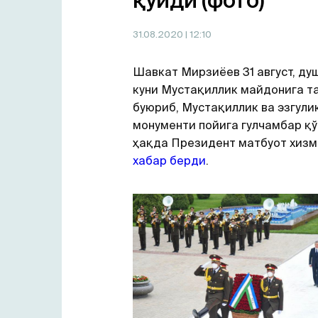
қўйди (фото)
31.08.2020
| 12:10
Шавкат Мирзиёев 31 август, ду
куни Мустақиллик майдонига 
буюриб, Мустақиллик ва эзгули
монументи пойига гулчамбар қў
ҳақда Президент матбуот хиз
хабар берди
.