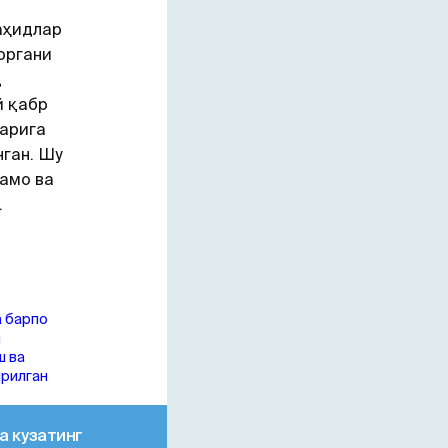
аҳидлар
юргани
д
й қабр
ларига
ган. Шу
амо ва
.
 барпо
и
ш ва
ирилган
а кузатинг