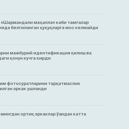
, «Шармандали маҳалла» каби тамғалар
яда белгиланган ҳуқуқларга мос келмайди
арни мажбурий идентификация қилиш ва
аги қонун кучга кирди
тим фотосуратларини тарқатмаслик
қилган эркак ушланди
1 мингдан ортиқ эркаклар ўзидан катта