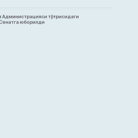
и Администрацияси тўғрисидаги
 Сенатга юборилди