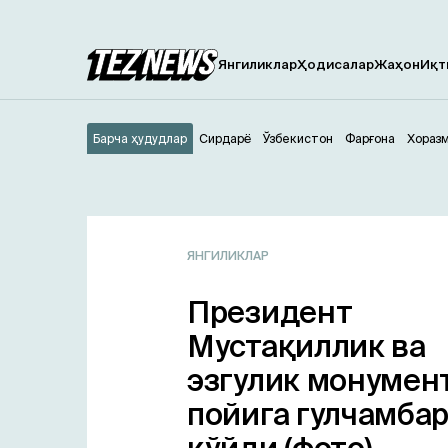
Янгиликлар
Ҳодисалар
Жаҳон
Иқт
Барча ҳудудлар
Сирдарё
Ўзбекистон
Фарғона
Хораз
ЯНГИЛИКЛАР
Президент
Мустақиллик ва
эзгулик монумен
пойига гулчамба