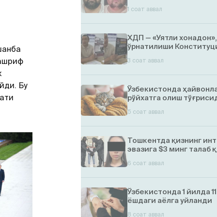
1 соат аввал
ХДП — «Уятли хонадон»
ўрнатилиши Конституци
шанба
ташриф
3 соат аввал
к
йди. Бу
Ўзбекистонда ҳайвонл
мати
рўйхатга олиш тўғрисид
5 соат аввал
Тошкентда қизнинг ин
эвазига $3 минг талаб 
6 соат аввал
Ўзбекистонда 1 йилда 1
ёшдаги аёлга уйланди
8 соат аввал