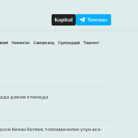
воий
Наманган
Самарканд
Сурхондарё
Тошкент
ишда давом этмоқда
оси билан боғлиқ товламачилик учун ака-