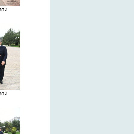
ати
ати