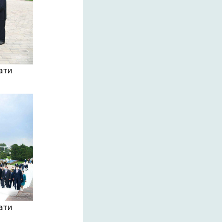
ати
ати