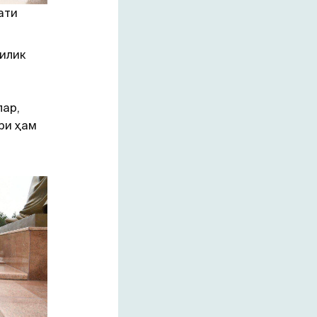
ати
илик
лар,
ри ҳам