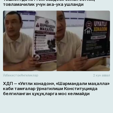
товламачилик учун ака-ука ушланди
Ўзбекистон
Янгиликлар
2 кун аввал
ХДП — «Уятли хонадон», «Шармандали маҳалла»
каби тамғалар ўрнатилиши Конституцияда
белгиланган ҳуқуқларга мос келмайди