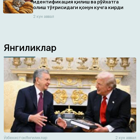
идентификация қилиш ва рўйхатга
олиш тўғрисидаги қонун кучга кирди
2 кун аввал
Янгиликлар
Ўзбекистон
Янгиликлар
2 кун аввал