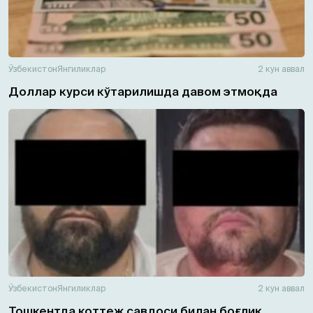
Ўзбекистон
Янгиликлар
2 кун аввал
Доллар курси кўтарилишда давом этмоқда
Ўзбекистон
Янгиликлар
2 кун аввал
Тошкентда коттеж савдоси билан боғлиқ