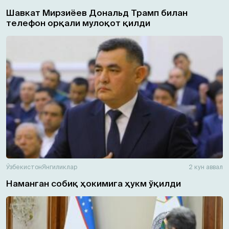
Шавкат Мирзиёев Дональд Трамп билан
телефон орқали мулоқот қилди
Ўзбекистон
Янгиликлар
2 кун аввал
Наманган собиқ ҳокимига ҳукм ўқилди