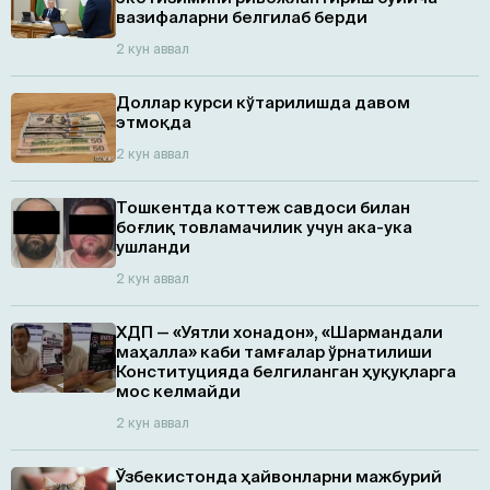
вазифаларни белгилаб берди
2 кун аввал
Доллар курси кўтарилишда давом
этмоқда
2 кун аввал
Тошкентда коттеж савдоси билан
боғлиқ товламачилик учун ака-ука
ушланди
2 кун аввал
ХДП — «Уятли хонадон», «Шармандали
маҳалла» каби тамғалар ўрнатилиши
Конституцияда белгиланган ҳуқуқларга
мос келмайди
2 кун аввал
Ўзбекистонда ҳайвонларни мажбурий