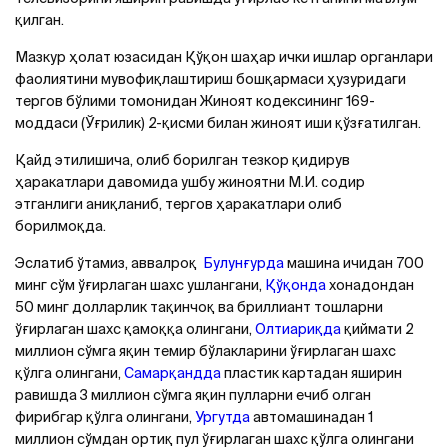
қилган.
Мазкур ҳолат юзасидан Қўқон шаҳар ички ишлар органлари
фаолиятини мувофиқлаштириш бошқармаси ҳузуридаги
тергов бўлими томонидан Жиноят кодексининг 169-
моддаси (Ўғрилик) 2-қисми билан жиноят иши қўзғатилган.
Қайд этилишича, олиб борилган тезкор қидирув
ҳаракатлари давомида ушбу жиноятни М.И. содир
этганлиги аниқланиб, тергов ҳаракатлари олиб
борилмоқда.
Эслатиб ўтамиз, аввалроқ
Булунғурда
машина ичидан 700
минг сўм ўғирлаган шахс ушлангани,
Қўқонда
хонадондан
50 минг долларлик тақинчоқ ва бриллиант тошларни
ўғирлаган шахс қамоққа олингани,
Олтиариқда
қиймати 2
миллион сўмга яқин темир бўлакларини ўғирлаган шахс
қўлга олингани,
Самарқандда
пластик картадан яширин
равишда 3 миллион сўмга яқин пулларни ечиб олган
фирибгар қўлга олингани,
Ургутда
автомашинадан 1
миллион сўмдан ортиқ пул ўғирлаган шахс қўлга олингани