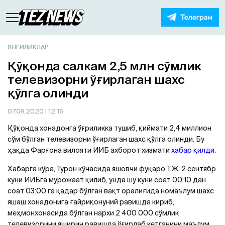
ЯНГИЛИКЛАР
Қўқонда салкам 2,5 млн сўмлик
телевизорни ўғирлаган шахс
қўлга олинди
07.09.2020
| 12:16
Қўқонда хонадонга ўғриликка тушиб, қиймати 2,4 миллион
сўм бўлган телевизорни ўғирлаган шахс қўлга олинди. Бу
ҳақда Фарғона вилояти ИИБ aхборот хизмати
хабар қилди.
Хабарга кўра, Турон кўчасида яшовчи фуқаро Т.Ж. 2 сентябр
куни ИИБга мурожаат қилиб, унда шу куни соат 00:10 дан
соат 03:00 га қадар бўлган вақт оралиғида номаълум шахс
яшаш хонадонига ғайриқонуний равишда кириб,
меҳмонхонасида бўлган нархи 2 400 000 сўмлик
телевизорини яширин равишда ўғирлаб кетганини маълум