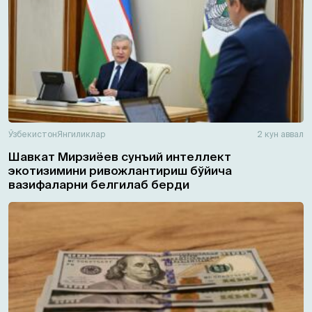
Ўзбекистон
Янгиликлар
2 кун аввал
Шавкат Мирзиёев сунъий интеллект
экотизимини ривожлантириш бўйича
вазифаларни белгилаб берди