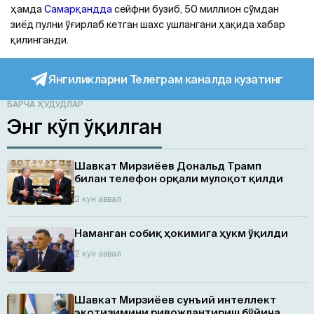
ҳамда
Самарқандда
сейфни бузиб, 50 миллион сўмдан
зиёд пулни ўғирлаб кетган шахс ушлангани ҳақида хабар
қилинганди.
Янгиликларни Телеграм каналда кузатинг
БАРЧА ҲУДУДЛАР
Энг кўп ўқилган
Шавкат Мирзиёев Дональд Трамп
билан телефон орқали мулоқот қилди
2 кун аввал
Наманган собиқ ҳокимига ҳукм ўқилди
2 кун аввал
Шавкат Мирзиёев сунъий интеллект
экотизимини ривожлантириш бўйича