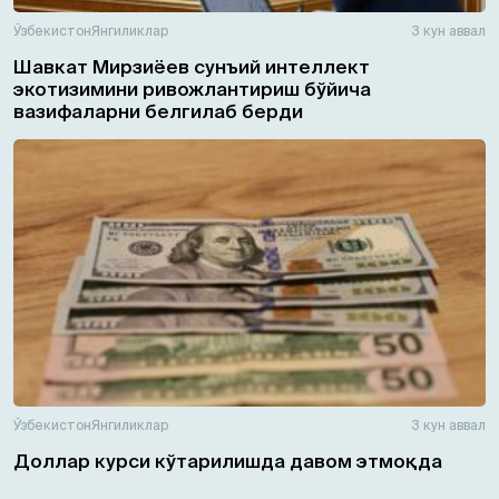
Ўзбекистон
Янгиликлар
3 кун аввал
Шавкат Мирзиёев сунъий интеллект
экотизимини ривожлантириш бўйича
вазифаларни белгилаб берди
Ўзбекистон
Янгиликлар
3 кун аввал
Доллар курси кўтарилишда давом этмоқда