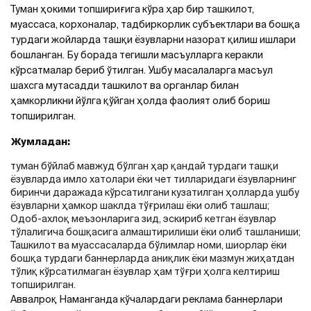
Туман ҳокими топшириғига кўра ҳар бир ташкилот,
муассаса, корхоналар, тадбиркорлик субъектлари ва бошқа
турдаги жойларда ташқи ёзувларни назорат қилиш ишлари
бошланган. Бу борада тегишли масъулларга керакли
кўрсатмалар бериб ўтилган. Ушбу масалаларга масъул
шахсга мутасадди ташкилот ва органлар билан
ҳамкорликни йўлга қўйган ҳолда фаолият олиб бориш
топширилган.
Жумладан:
туман бўйлаб мавжуд бўлган ҳар қандай турдаги ташқи
ёзувларда имло хатолари ёки чет тилларидаги ёзувларнинг
биринчи даражада кўрсатилгани кузатилган ҳолларда ушбу
ёзувларни ҳамкор шаклда тўғрилаш ёки олиб ташлаш;
Одоб-ахлоқ меъзонларига зид, эскириб кетган ёзувлар
тўлалигича бошқасига алмаштирилиши ёки олиб ташланиши;
Ташкилот ва муассасаларда бўлимлар номи, шиорлар ёки
бошқа турдаги баннерларда аниқлик ёки мазмун жиҳатдан
тўлиқ кўрсатилмаган ёзувлар ҳам тўғри ҳолга келтириш
топширилган.
Аввалроқ Наманганда кўчалардаги реклама баннерлари