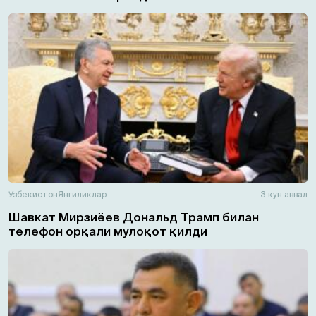
Ўзбекистон
Янгиликлар
3 кун аввал
Шавкат Мирзиёев Дональд Трамп билан
телефон орқали мулоқот қилди