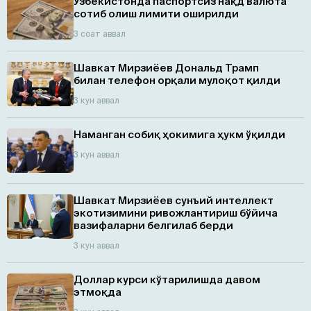
Ўзбекистонда паспортсиз нақд валюта
сотиб олиш лимити оширилди
3 соат аввал
Шавкат Мирзиёев Дональд Трамп
билан телефон орқали мулоқот қилди
3 кун аввал
Наманган собиқ ҳокимига ҳукм ўқилди
3 кун аввал
Шавкат Мирзиёев сунъий интеллект
экотизимини ривожлантириш бўйича
вазифаларни белгилаб берди
3 кун аввал
Доллар курси кўтарилишда давом
этмоқда