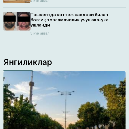
3 кун аввал
Тошкентда коттеж савдоси билан
боғлиқ товламачилик учун ака-ука
ушланди
3 кун аввал
Янгиликлар