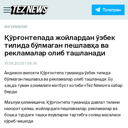
ЯНГИЛИКЛАР
Қўрғонтепада жойлардан ўзбек
тилида бўлмаган пешлавҳа ва
рекламалар олиб ташланади
15.09.2020
| 08:36
Андижон вилояти Қўрғонтепа туманида ўзбек тилида
бўлмаган пешлавҳа ва рекламалар олиб ташланади. Бу
ҳақда туман ҳокимлиги матбуот котиби «Tez News»га хабар
берди.
Маълум қилинишича, Қўрғонтепа туманида давлат тилини
назорат қилиш, жойлардаги пешлавхалар, рекламалар ва
бошқа турдаги ташқи ёзувларни тартибга солиш масаласи
кўриб чиқилди.