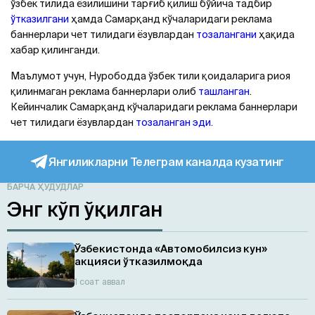
ўзбек тилида ёзилишини тарғиб қилиш бўйича тадбир
ўтказилгани
ҳамда Самарқанд кўчаларидаги реклама
баннерлари чет тилидаги ёзувлардан
тозалангани
ҳақида
хабар қилинганди.
Маълумот учун, Нурободда ўзбек тили қоидаларига риоя
қилинмаган реклама баннерлари олиб
ташланган
.
Кейинчалик Самарқанд кўчаларидаги реклама баннерлари
чет тилидаги ёзувлардан
тозаланган эди.
Янгиликларни Телеграм каналда кузатинг
БАРЧА ҲУДУДЛАР
Энг кўп ўқилган
Ўзбекистонда «Автомобилсиз кун»
акцияси ўтказилмоқда
1 соат аввал