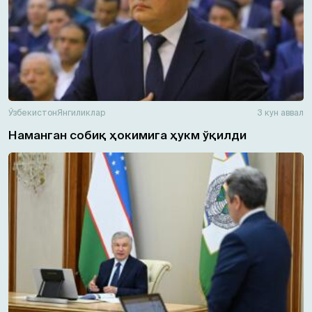
Ўзбекистон
Янгиликлар
3 кун аввал
Наманган собиқ ҳокимига ҳукм ўқилди