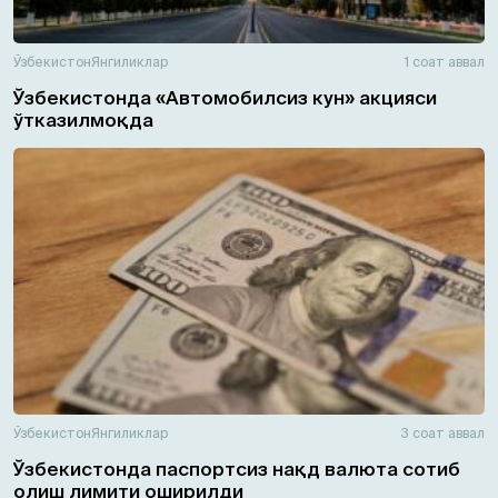
Ўзбекистон
Янгиликлар
1 соат аввал
Ўзбекистонда «Автомобилсиз кун» акцияси
ўтказилмоқда
Ўзбекистон
Янгиликлар
3 соат аввал
Ўзбекистонда паспортсиз нақд валюта сотиб
олиш лимити оширилди