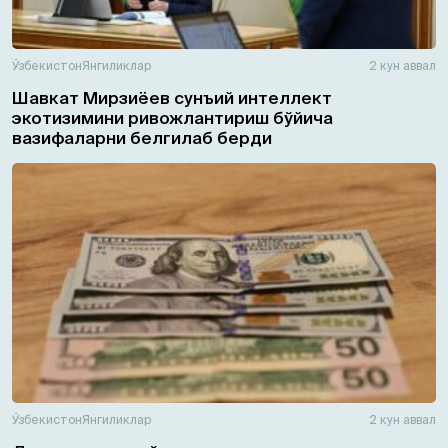
Ўзбекистон
Янгиликлар
2 кун аввал
Шавкат Мирзиёев сунъий интеллект
экотизимини ривожлантириш бўйича
вазифаларни белгилаб берди
Ўзбекистон
Янгиликлар
2 кун аввал