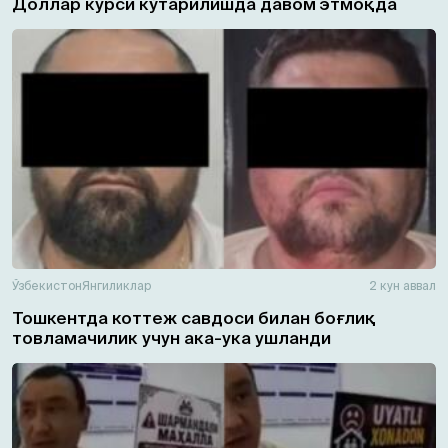
Доллар курси кўтарилишда давом этмоқда
Ўзбекистон
Янгиликлар
2 кун аввал
Тошкентда коттеж савдоси билан боғлиқ
товламачилик учун ака-ука ушланди