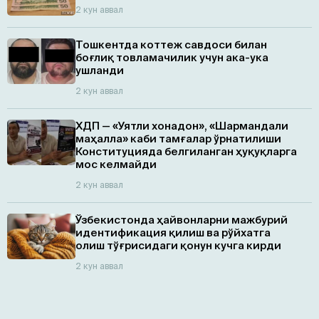
2 кун аввал
Тошкентда коттеж савдоси билан
боғлиқ товламачилик учун ака-ука
ушланди
2 кун аввал
ХДП — «Уятли хонадон», «Шармандали
маҳалла» каби тамғалар ўрнатилиши
Конституцияда белгиланган ҳуқуқларга
мос келмайди
2 кун аввал
Ўзбекистонда ҳайвонларни мажбурий
идентификация қилиш ва рўйхатга
олиш тўғрисидаги қонун кучга кирди
2 кун аввал