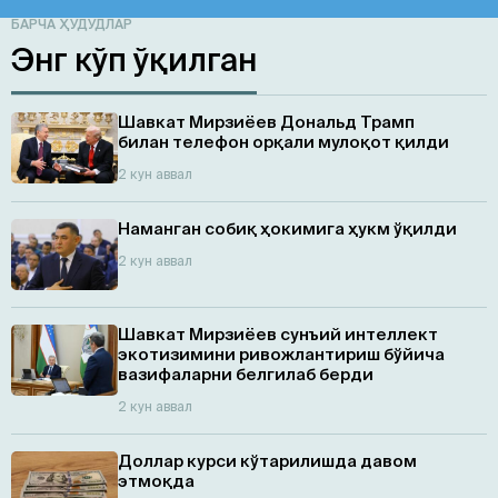
БАРЧА ҲУДУДЛАР
Энг кўп ўқилган
Шавкат Мирзиёев Дональд Трамп
билан телефон орқали мулоқот қилди
2 кун аввал
Наманган собиқ ҳокимига ҳукм ўқилди
2 кун аввал
Шавкат Мирзиёев сунъий интеллект
экотизимини ривожлантириш бўйича
вазифаларни белгилаб берди
2 кун аввал
Доллар курси кўтарилишда давом
этмоқда