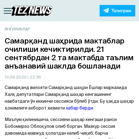
ЯНГИЛИКЛАР
Самарқанд шаҳрида мактаблар
очилиши кечиктирилди. 21
сентябрдан 2 та мактабда таълим
анъанавий шаклда бошланади
12.09.2020
| 22:36
Самарқанд вилояти Самарқанд шаҳри Ёшлар марказида
Халқ депутатлари Самарқанд шаҳар кенгашининг
навбатдаги ўн иккинчи сессияси бўлиб ўтди. Бу ҳақда шаҳар
ҳокимлиги ахборот хизмати
хабар берди
.
Маълум қилинишича, сессияни шаҳар кенгаши раиси
Бобомирзо Облоқулов олиб борган. Мазкур сессия
давомида мавжуд ҳолатдан келиб чиқиб, барча