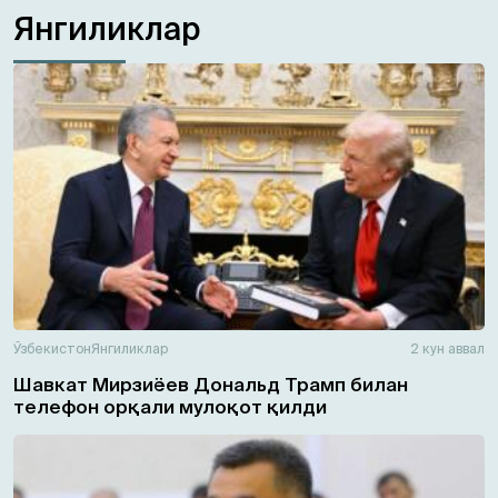
Янгиликлар
Ўзбекистон
Янгиликлар
2 кун аввал
Шавкат Мирзиёев Дональд Трамп билан
телефон орқали мулоқот қилди