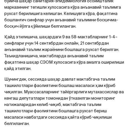
бўйича шаҳар санитария-эпидемиология осойишталик
марказининг тегишли хулосасига кўра анъанавий таълимга
рухсат берилишига келишган. Келишувга кўра, фақатгина
бошланғич синфлар учун анъанавий таълимни босқичма-
босқич йўлга қўйилиши белгиланган.
Қайд этилишича, шаҳардаги 9 ва 58-мактабларнинг 1-4–
синфлари учун 14 сентябрдан онлайн, 21 сентябрдан
анъанавий таълим жараёнини бошлашга рухсат берилган.
Таъкидланишича, мактабларда анъанавий таълим
фақатгина шаҳар СЭОМ хулосасига кўра амалга оширилиши
қайд этилган.
Шунингдек, сессияда шаҳар давлат мактабгача таълим
ташкилотлари фаолиятини бошлаш масаласи ҳам кўриб
чиқилган. Муассасаларнинг тайёргарлиги мутахассислар ва
кенгаш депутатлари томонидан ўтказилган мониторинг
натижаларидан келиб чиқиб, мактабгача таълим
ташкилотлари фаолиятини бошлашга рухсат бериш
масаласи навбатдаги сессияда қайта кўриб чиқилиши
белгиланган.