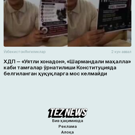
Ўзбекистон
Янгиликлар
2 кун аввал
ХДП — «Уятли хонадон», «Шармандали маҳалла»
каби тамғалар ўрнатилиши Конституцияда
белгиланган ҳуқуқларга мос келмайди
Биз ҳақимизда
Реклама
Алоқа