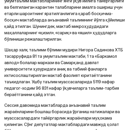
умумтаълим мактабларининг янги ўқув йилига тайёргарлиги
ва белгиланган карантин талабларини амалга ошириш учун
етарли шароитнинг яратилганлигига қараб босқичма-
босқич мактабларда анъанавий таълимнинг йўлга қўйилиши
қайд этилган. Шунингдек, мактаб микроҳудудидаги
маҳаллаларнинг «қизил», «сариқ» ва «яшил» ҳудудларга
бўлиниши режалаштирилган.
Шаҳар халқ таълими бўлими мудири Нигора Садинова ХТБ
тасарруфида 81 та умумтаълим мактаби, 1 та «Баркамол
авлод» болалар маркази ва Самарқанд давлат
университети ҳузуридаги аниқ ва табиий фанларга
ихтисослаштирилган мактаб фаолият юритаётганини
таъкидлаган. Ушбу таълим муассасаларида 5119 нафар
педагог-ходим 96 831 нафар ўқувчиларга таълим-тарбия
бераётганини қайд этган.
Сессия давомида мактабларда анъанавий таълим
жараёнларини бошлаш борасида ўрганиш натижалари ва
муассасалардаги тайёргарлик жараёнлари муҳокама
қилинган. Сўнг депутатлар мактаблардаги мавжуд ҳолат