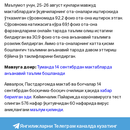
Маълумот учун, 25-26 август кунлари мавжуд
мактаблардаги ўқувчиларнинг ота-оналари иштирокида
ўтказилган сўровномада 92,2 фоиз ота-она иштирок этган.
Сўровнома натижасига кўра 69,1 фоиз ота-она
фарзандларини онлайн тарзда таълим олиш истагини
билдирган ва 30,9 фоиз ота-она анъанавий таълимга
розилик билдирган. Aммо ота-оналарнинг катта қисми
бошланғич таълимни анъанавий тарзда давом эттириш
бўйича ўз таклифларини билдирган.
Мавзуга доир:
Туманда 14 сентябрдан мактабларда
анъанавий таълим бошланади
Aввалроқ Пастдарғомда мактаб ва боғчалар 14
сентябрдан босқичма-босқич очилиши ҳақида
хабар
берилган эди
. Кейинчалик Пайариқда коронавирусга тест
олинган 576 нафар ўқитувчидан 60 нафарида вирус
аниқлангани
маълум қилинди
.
Янгиликларни Телеграм каналда кузатинг