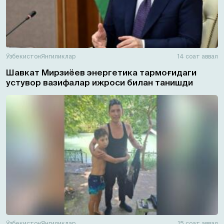
Ўзбекистон
Янгиликлар
14 соат аввал
Шавкат Мирзиёев энергетика тармоғидаги
устувор вазифалар ижроси билан танишди
Ўзбекистон
Янгиликлар
15 соат аввал