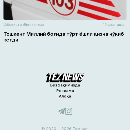
Ўзбекистон
Янгиликлар
19 соат аввал
Тошкент Миллий боғида тўрт ёшли қизча чўкиб
кетди
Биз ҳақимизда
Реклама
Алоқа
© 2020 — 2026, Teznews