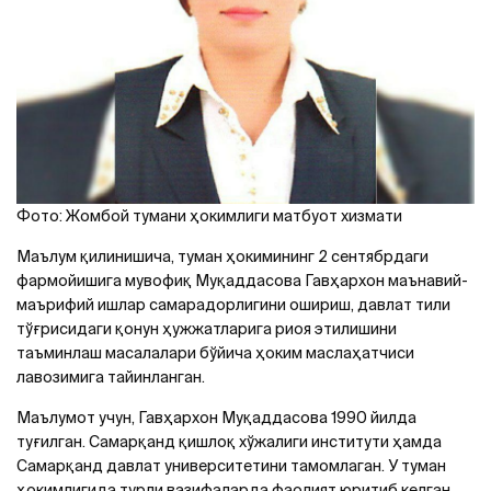
Фото: Жомбой тумани ҳокимлиги матбуот хизмати
Маълум қилинишича, туман ҳокимининг 2 сентябрдаги
фармойишига мувофиқ Муқаддасова Гавҳархон маънавий-
маърифий ишлар самарадорлигини ошириш, давлат тили
тўғрисидаги қонун ҳужжатларига риоя этилишини
таъминлаш масалалари бўйича ҳоким маслаҳатчиси
лавозимига тайинланган.
Маълумот учун, Гавҳархон Муқаддасова 1990 йилда
туғилган. Самарқанд қишлоқ хўжалиги институти ҳамда
Самарқанд давлат университетини тамомлаган. У туман
ҳокимлигида турли вазифаларда фаолият юритиб келган.