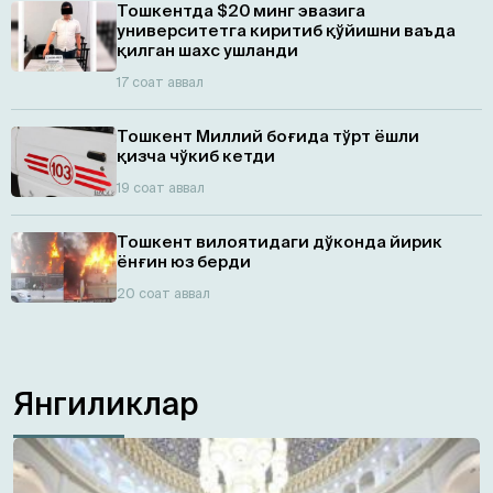
Тошкентда $20 минг эвазига
университетга киритиб қўйишни ваъда
қилган шахс ушланди
17 соат аввал
Тошкент Миллий боғида тўрт ёшли
қизча чўкиб кетди
19 соат аввал
Тошкент вилоятидаги дўконда йирик
ёнғин юз берди
20 соат аввал
Янгиликлар