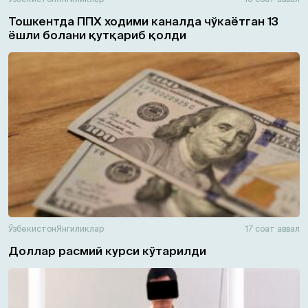
Тошкентда ППХ ходими каналда чўкаётган 13
ёшли болани қутқариб қолди
Ўзбекистон
Янгиликлар
17 соат аввал
Доллар расмий курси кўтарилди