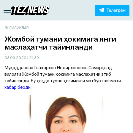
ЯНГИЛИКЛАР
Жомбой тумани ҳокимига янги
маслаҳатчи тайинланди
03.09.2020
| 21:39
Муқаддасова Гавҳархон Нодирхоновна Самарқанд
вилояти Жомбой тумани ҳокимига маслаҳатчи этиб
тайинланди. Бу ҳақда туман ҳокимлиги матбуот хизмати
хабар берди
.