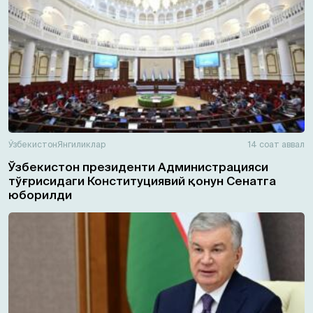
Ўзбекистон
Янгиликлар
14 соат аввал
Ўзбекистон президенти Администрацияси
тўғрисидаги Конституциявий қонун Сенатга
юборилди