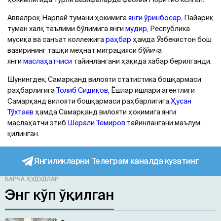
Аввалроқ Нарпай тумани ҳокимига
янги ўринбосар
, Пайариқ
туман халқ таълими бўлимига янги
мудир
, Республика
мусиқа ва санъат коллежига
раҳбар
ҳамда Ўзбекистон бош
вазирининг ташқи меҳнат миграцияси бўйича
янги
маслаҳатчиси
тайинлангани ҳақида хабар берилганди.
Шунингдек, Самарқанд вилояти статистика бошқармаси
раҳбарлигига
Толиб Сидиқов
, Ёшлар ишлари агентлиги
Самарқанд вилояти бошқармаси раҳбарлигига
Ҳусан
Тўхтаев
ҳамда Самарқанд вилояти ҳокимига янги
маслаҳатчи этиб
Шерали Темиров
тайинлангани маълум
қилинган.
Янгиликларни Телеграм каналда кузатинг
БАРЧА ҲУДУДЛАР
Энг кўп ўқилган