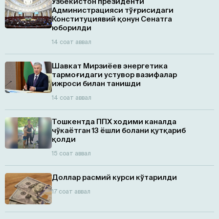
Ўзбекистон президенти
Администрацияси тўғрисидаги
Конституциявий қонун Сенатга
юборилди
14 соат аввал
Шавкат Мирзиёев энергетика
тармоғидаги устувор вазифалар
ижроси билан танишди
14 соат аввал
Тошкентда ППХ ходими каналда
чўкаётган 13 ёшли болани қутқариб
қолди
15 соат аввал
Доллар расмий курси кўтарилди
17 соат аввал