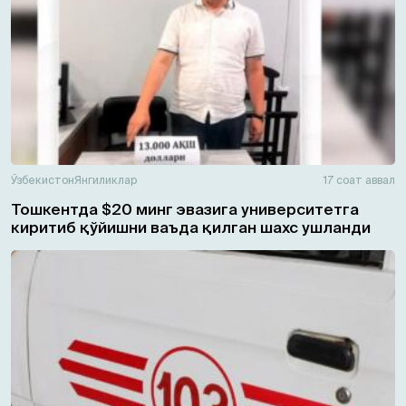
Ўзбекистон
Янгиликлар
17 соат аввал
Тошкентда $20 минг эвазига университетга
киритиб қўйишни ваъда қилган шахс ушланди