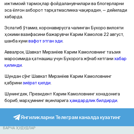
ижтимоий тармоқлар фойдаланувчилари ва блогерларни
эса ёлғон ахборот тарқатмасликка чақиради», — дейилади
хабарда.
Эслатиб ўтамиз, коронавирусга чалинган Бухоро вилояти
ҳокими вазифасини бажарувчи Карим Камолов 22 август,
шанба куни
вафот этган эди
.
Аввалроқ Шавкат Мирзиёев Карим Камоловнинг таъзия
маросимида қатнашиш учун Бухорога жўнаб кетгани
хабар
қилинди
.
Шундан сўнг Шавкат Мирзиёев Карим Камоловнинг
қабрини
зиёрат қилди
.
Шунингдек, Президент Карим Камоловнинг хонадонига
бориб, марҳумнинг яқинларига
ҳамдардлик билдирди
.
Янгиликларни Телеграм каналда кузатинг
БАРЧА ҲУДУДЛАР