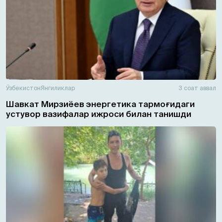
Ўзбекистон
Янгиликлар
3 соат аввал
Шавкат Мирзиёев энергетика тармоғидаги
устувор вазифалар ижроси билан танишди