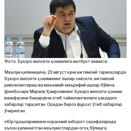
Фото: Бухоро вилояти ҳокимлиги матбуот хизмати
Маълум қилинишича, 23 август куни ижтимоий тармоқларда
Бухоро вилояти ҳокимининг ёшлар сиёсати, ижтимоий
ривожлантириш ва маънавий-маърифий ишлар бўйича
ўринбосари Мирали Ҳамроевнинг Бухоро вилояти ҳокими
вазифасини бажарувчи этиб тайинланганлиги ҳақидаги
хабарлар тарқалган. Орадан бироз фурсат ўтиб хабарлар
ўчирилган.
«Юртдошларимизни норасмий ахборот саҳифаларида
эълон қилинаётган маълумотлардан огоҳ бўлишга,