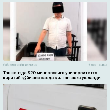
Ўзбекистон
Янгиликлар
6 соат аввал
Тошкентда $20 минг эвазига университетга
киритиб қўйишни ваъда қилган шахс ушланди