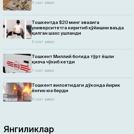
5 соат аввал
Тошкентда $20 минг эвазига
университетга киритиб қўйишни ваъда
қилган шахс ушланди
6 соат аввал
Тошкент Миллий боғида тўрт ёшли
қизча чўкиб кетди
7 соат аввал
Тошкент вилоятидаги дўконда йирик
ёнғин юз берди
9 соат аввал
Янгиликлар