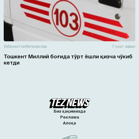
Ўзбекистон
Янгиликлар
7 соат аввал
Тошкент Миллий боғида тўрт ёшли қизча чўкиб
кетди
Биз ҳақимизда
Реклама
Алоқа