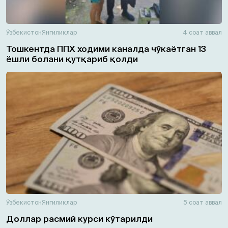
Ўзбекистон
Янгиликлар
4 соат аввал
Тошкентда ППХ ходими каналда чўкаётган 13
ёшли болани қутқариб қолди
Ўзбекистон
Янгиликлар
5 соат аввал
Доллар расмий курси кўтарилди