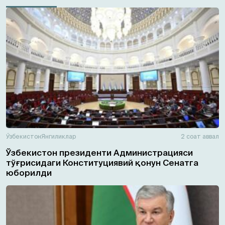
Ўзбекистон
Янгиликлар
2 соат аввал
Ўзбекистон президенти Администрацияси
тўғрисидаги Конституциявий қонун Сенатга
юборилди