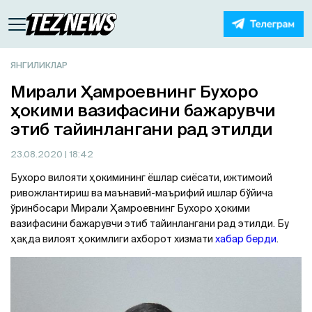
ЯНГИЛИКЛАР
Мирали Ҳамроевнинг Бухоро
ҳокими вазифасини бажарувчи
этиб тайинлангани рад этилди
23.08.2020
| 18:42
Бухоро вилояти ҳокимининг ёшлар сиёсати, ижтимоий
ривожлантириш ва маънавий-маърифий ишлар бўйича
ўринбосари Мирали Ҳамроевнинг Бухоро ҳокими
вазифасини бажарувчи этиб тайинлангани рад этилди. Бу
ҳақда вилоят ҳокимлиги ахборот хизмати
хабар берди
.