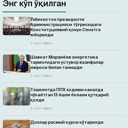
Энг кўп ўқилган
Ўзбекистон президенти
Администрацияси тўғрисидаги
Конституциявий қонун Сенатга
юборилди
2 соат аввал
Шавкат Мирзиёев энергетика
тармоғидаги устувор вазифалар
ижроси билан танишди
3 соат аввал
Тошкентда ППХ ходими каналда
чўкаётган 13 ёшли болани қутқариб
қолди
4 соат аввал
Доллар расмий курси кўтарилди