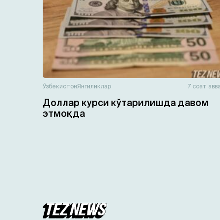
Ўзбекистон
Янгиликлар
7 соат авв
Доллар курси кўтарилишда давом
этмоқда