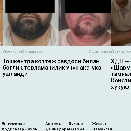
ал
Ўзбекистон
Янгиликлар
7 соат аввал
Ўзбекисто
Тошкентда коттеж савдоси билан
ХДП — 
боғлиқ товламачилик учун ака-ука
«Шарма
ушланди
тамғал
Консти
ҳуқуқл
Янгиликлар
Андижон
Бухоро
Жиззах
Ҳодисалар
Жаҳон
Қашқадарё
Навоий
Наманган