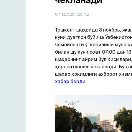
чекланади
07.11.2020
| 20:42
Тошкент шаҳрида 8 ноябрь, як
куни дуатлон бўйича Ўзбекисто
чемпионати ўтказилиши мунос
билан шу куни соат 07:00 дан 13
шаҳарнинг айрим йўл қисмлари
ҳаракатланиш чекланади. Бу ҳ
шаҳар ҳокимлиги ахборот хизм
хабар берди
.