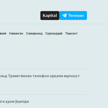
воий
Наманган
Самарканд
Сурхондарё
Тошкент
льд Трамп билан телефон орқали мулоқот
га ҳукм ўқилди