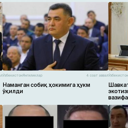
ал
Ўзбекистон
Янгиликлар
4 соат аввал
Ўзбекисто
Наманган собиқ ҳокимига ҳукм
Шавкат
ўқилди
экотиз
вазифа