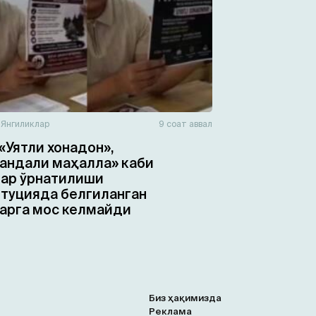
н
Янгиликлар
9 соат аввал
«Уятли хонадон»,
ндали маҳалла» каби
ар ўрнатилиши
туцияда белгиланган
арга мос келмайди
Биз ҳақимизда
Реклама