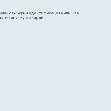
арни мажбурий идентификация қилиш ва
аги қонун кучга кирди