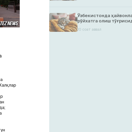
Ўзбекистонда ҳайвонл
рўйхатга олиш тўғрисид
10 соат аввал
а
за
 Халқлар
ор
ан
да;
а
тун