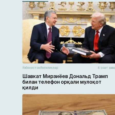
Ўзбекистон
Янгиликлар
4 соат авв
Шавкат Мирзиёев Дональд Трамп
билан телефон орқали мулоқот
қилди