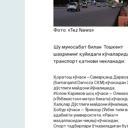
Фото: «Tez News»
Шу муносабат билан Тошкент
шаҳрининг қуйидаги кўчаларид
транспорт қатнови чекланади:
Қоратош кўчаси —Самарқанд Дарво
(Samarqand Darvoza СКМ) кўчасидан
дўстлиги майдони йўналишида;
Ислом Каримов шоҳ кўчаси — Олмаз
(«Ўзбекистон» метро бекати) кўчасид
Халқлар Дўстлиги майдони йўналиши
Бобур кўчаси — Ўрикзор (Ўзбек тили в
адабиёти университети, «Ракат»
маҳалласидан чиқиш) кўчасидан;
Спорт тадбирлари ўтказиладиган бу