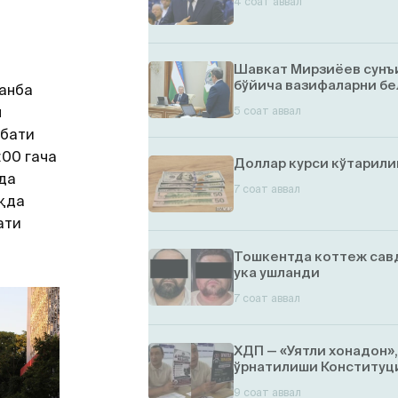
4 соат аввал
Шавкат Мирзиёев сунъ
бўйича вазифаларни бе
шанба
н
5 соат аввал
абати
:00 гача
Доллар курси кўтарил
да
7 соат аввал
ақда
ати
Тошкентда коттеж савд
ука ушланди
7 соат аввал
ХДП — «Уятли хонадон»
ўрнатилиши Конституци
9 соат аввал