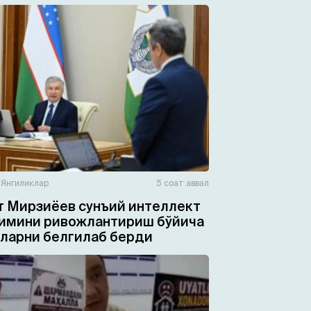
н
Янгиликлар
5 соат аввал
 Мирзиёев сунъий интеллект
имини ривожлантириш бўйича
ларни белгилаб берди