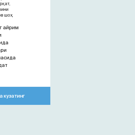
рқат,
рини
ов шоҳ
г айрим
и
ида
ари
часида
дат
а кузатинг