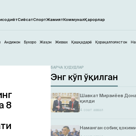
исодиёт
Сиёсат
Спорт
Жамият
Коммунал
Қарорлар
м
Андижон
Бухоро
Жаҳон
Жиззах
Қашқадарё
Қорақалпоғистон
На
БАРЧА ҲУДУДЛАР
Энг кўп ўқилган
инг
Шавкат Мирзиёев Дона
қилди
а 8
4 соат аввал
ати
Наманган собиқ ҳокими