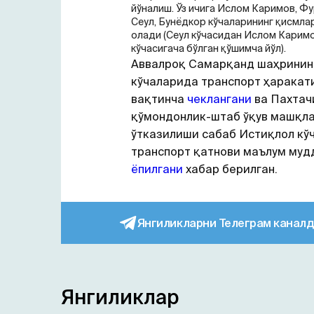
йўналиш. Ўз ичига Ислом Каримов, Фу
Сеул, Бунёдкор кўчаларининг қисмла
олади (Сеул кўчасидан Ислом Карим
кўчасигача бўлган қўшимча йўл).
Аввалроқ Самарқанд шаҳринин
кўчаларида транспорт ҳаракат
вақтинча
чеклангани
ва Пахтач
қўмондонлик-штаб ўқув машқл
ўтказилиши сабаб Истиқлол кў
транспорт қатнови маълум муд
ёпилгани
хабар берилган.
Янгиликларни Телеграм каналд
Янгиликлар