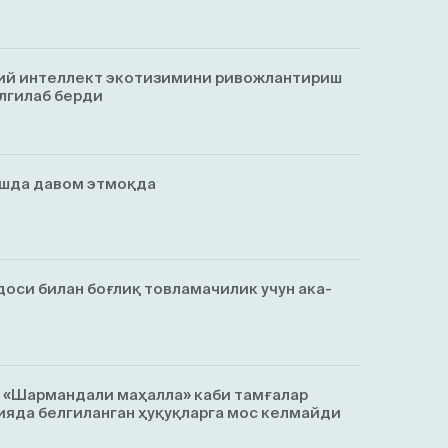
ий интеллект экотизимини ривожлантириш
лгилаб берди
ишда давом этмоқда
оси билан боғлиқ товламачилик учун ака-
, «Шармандали маҳалла» каби тамғалар
яда белгиланган ҳуқуқларга мос келмайди