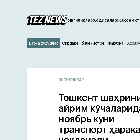
Янгиликлар
Ҳодисалар
Жаҳон
Иқт
Барча ҳудудлар
Сирдарё
Ўзбекистон
Фарғона
Хораз
ЯНГИЛИКЛАР
Тошкент шаҳрин
айрим кўчаларид
ноябрь куни
транспорт ҳарак