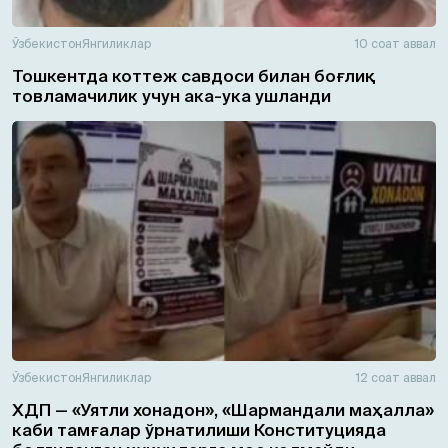
Ўзбекистон
Янгиликлар
10 соат аввал
Тошкентда коттеж савдоси билан боғлиқ
товламачилик учун ака-ука ушланди
Ўзбекистон
Янгиликлар
12 соат аввал
ХДП — «Уятли хонадон», «Шармандали маҳалла»
каби тамғалар ўрнатилиши Конституцияда