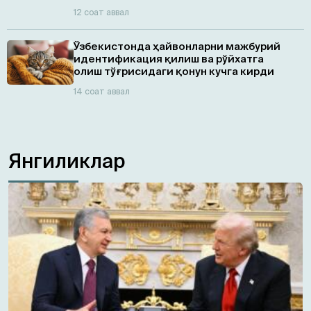
12 соат аввал
Ўзбекистонда ҳайвонларни мажбурий
идентификация қилиш ва рўйхатга
олиш тўғрисидаги қонун кучга кирди
14 соат аввал
Янгиликлар