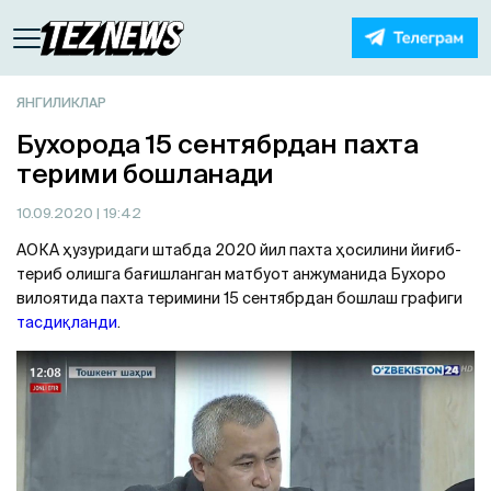
ЯНГИЛИКЛАР
Бухорода 15 сентябрдан пахта
терими бошланади
10.09.2020
| 19:42
AОКA ҳузуридаги штабда 2020 йил пахта ҳосилини йиғиб-
териб олишга бағишланган матбуот анжуманида Бухоро
вилоятида пахта теримини 15 сентябрдан бошлаш графиги
тасдиқланди
.