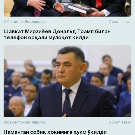
Ўзбекистон
Янгиликлар
7 соат аввал
Шавкат Мирзиёев Дональд Трамп билан
телефон орқали мулоқот қилди
Ўзбекистон
Янгиликлар
8 соат аввал
Наманган собиқ ҳокимига ҳукм ўқилди