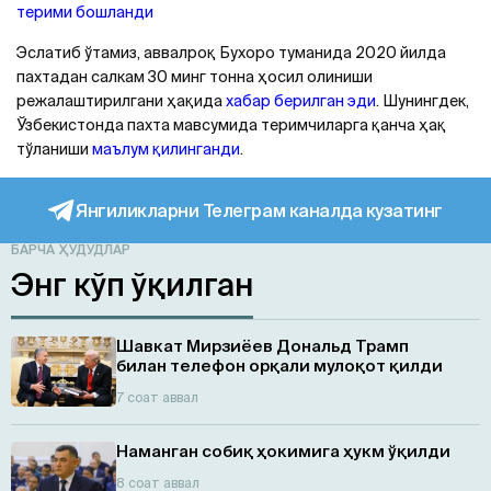
терими бошланди
Эслатиб ўтамиз, аввалроқ Бухоро туманида 2020 йилда
пахтадан салкам 30 минг тонна ҳосил олиниши
режалаштирилгани ҳақида
хабар берилган эди
. Шунингдек,
Ўзбекистонда пахта мавсумида теримчиларга қанча ҳақ
тўланиши
маълум қилинганди
.
Янгиликларни Телеграм каналда кузатинг
БАРЧА ҲУДУДЛАР
Энг кўп ўқилган
Шавкат Мирзиёев Дональд Трамп
билан телефон орқали мулоқот қилди
7 соат аввал
Наманган собиқ ҳокимига ҳукм ўқилди
8 соат аввал