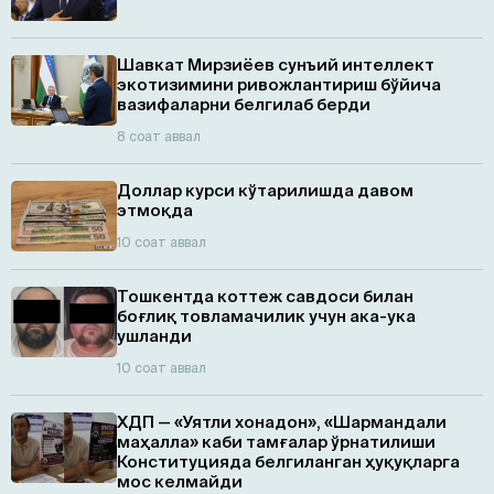
Шавкат Мирзиёев сунъий интеллект
экотизимини ривожлантириш бўйича
вазифаларни белгилаб берди
8 соат аввал
Доллар курси кўтарилишда давом
этмоқда
10 соат аввал
Тошкентда коттеж савдоси билан
боғлиқ товламачилик учун ака-ука
ушланди
10 соат аввал
ХДП — «Уятли хонадон», «Шармандали
маҳалла» каби тамғалар ўрнатилиши
Конституцияда белгиланган ҳуқуқларга
мос келмайди