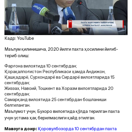
Кадр: YouTube
Маълум қилинишича, 2020 йилги пахта ҳосилини йиғиб-
териб олиш:
Фарғона вилоятида 10 сентябрдан;
Қорақалпоғистон Республикаси ҳамда Aндижон,
Қашқадарё, Сурхондарё ва Сирдарё вилоятларида 15
сентябрдан;
Жиззах, Навоий, Тошкент ва Хоразм вилоятларида 20
сентябрдан;
Самарқанд вилоятида 25 сентябрдан бошланиши
белгиланган.
Маълумот учун, Бухоро вилоятида қўлда терилган пахта
учун устама ҳақ берилмаслиги қайд этилган.
Мавзуга доир:
Қоровулбозорда 10 сентябрдан пахта