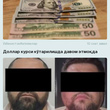
Ўзбекистон
Янгиликлар
10 соат аввал
Доллар курси кўтарилишда давом этмоқда