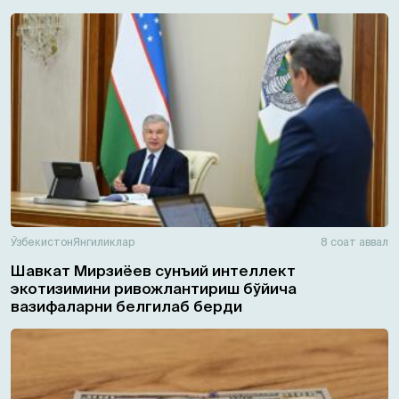
Ўзбекистон
Янгиликлар
8 соат аввал
Шавкат Мирзиёев сунъий интеллект
экотизимини ривожлантириш бўйича
вазифаларни белгилаб берди