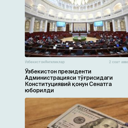
Ўзбекистон
Янгиликлар
2 соат авв
Ўзбекистон президенти
Администрацияси тўғрисидаги
Конституциявий қонун Сенатга
юборилди