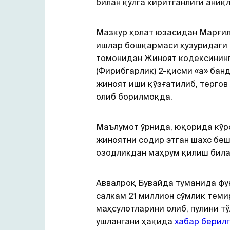
билан қўлга киритганлиги аниқл
Мазкур ҳолат юзасидан Марғи
ишлар бошқармаси ҳузуридаги 
томонидан Жиноят кодексинин
(Фирибгарлик) 2-қисми «а» бан
жиноят иши қўзғатилиб, тергов
олиб борилмоқда.
Маълумот ўрнида, юқорида кўр
жиноятни содир этган шахс беш
озодликдан маҳрум қилиш бил
Аввалроқ Бувайда туманида ф
салкам 21 миллион сўмлик теми
маҳсулотларини олиб, пулини т
ушлангани ҳақида
хабар берил