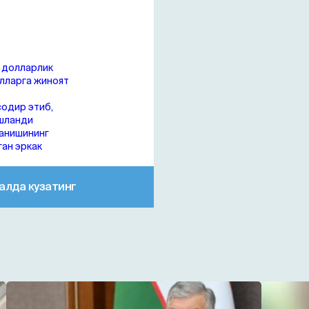
 долларлик
ёлларга жиноят
одир этиб,
ушланди
танишининг
ган эркак
алда кузатинг