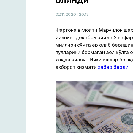
олинди
02.11.2020
| 20:18
Фарғона вилояти Марғилон шаҳ
йилнинг декабрь ойида 2 нафар
миллион сўмга ер олиб беришин
пулларини бермаган аёл қўлга о
ҳақда вилоят Ички ишлар бош
ахборот хизмати
хабар берди
.