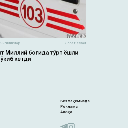
н
Янгиликлар
7 соат аввал
т Миллий боғида тўрт ёшли
чўкиб кетди
Биз ҳақимизда
Реклама
Алоқа