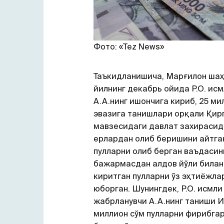
Фото: «Tez News»
Таъкидланишича, Марғилон шаҳ
йилнинг декабрь ойида Р.О. ис
А.А.нинг ишончига кириб, 25 ми
эвазига танишлари орқали Қир
мавзесидаги давлат захирасид
ерлардан олиб беришини айтга
пулларни олиб берган ваъдасин
бажармасдан алдов йўли билан
киритган пулларни ўз эҳтиёжла
юборган. Шунингдек, Р.О. исмли
жабрланувчи А.А.нинг таниши И
миллион сўм пулларни фирибгар