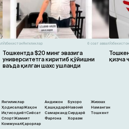
ал
Ўзбекистон
Янгиликлар
6 соат аввал
Ўзбекисто
Тошкентда $20 минг эвазига
Тошкен
университетга киритиб қўйишни
қизча 
ваъда қилган шахс ушланди
Янгиликлар
Андижон
Бухоро
Жиззах
Ҳодисалар
Жаҳон
Қашқадарё
Навоий
Наманган
Иқтисодиёт
Сиёсат
Самарканд
Сирдарё
Тошкент
Спорт
Жамият
Фарғона
Хоразм
Коммунал
Қарорлар