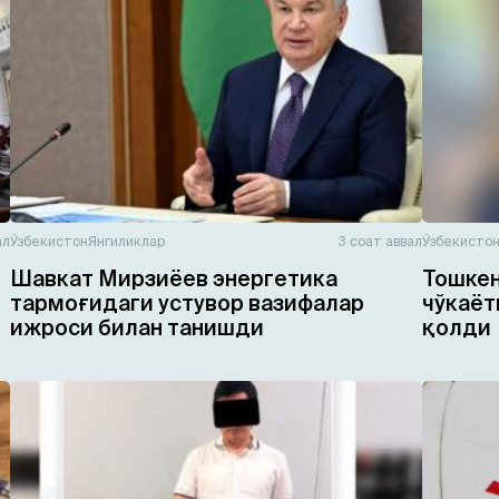
ал
Ўзбекистон
Янгиликлар
3 соат аввал
Ўзбекисто
Шавкат Мирзиёев энергетика
Тошкен
тармоғидаги устувор вазифалар
чўкаёт
ижроси билан танишди
қолди