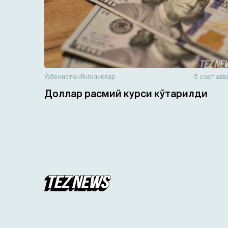
Ўзбекистон
Янгиликлар
5 соат авв
Доллар расмий курси кўтарилди