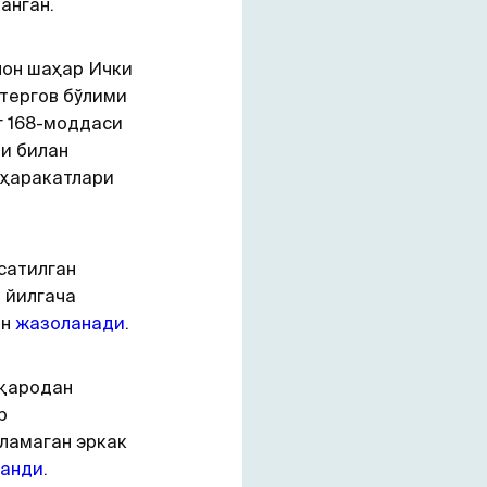
анган.
лон шаҳар Ички
тергов бўлими
г 168-моддаси
ди билан
 ҳаракатлари
сатилган
 йилгача
ан
жазоланади
.
уқародан
р
ўламаган эркак
ганди
.