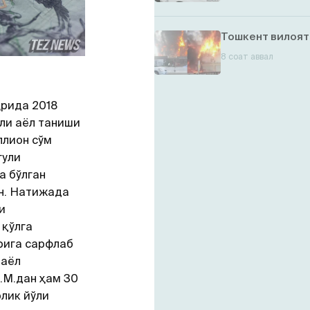
Тошкент вилоят
8 соат аввал
рида 2018
мли аёл таниши
ллион сўм
гули
а бўлган
н. Натижада
и
 қўлга
рига сарфлаб
 аёл
.М.дан ҳам 30
лик йўли