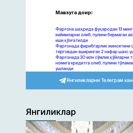
Мавзуга доир:
Фарғона шаҳрида фуқародан 13 минг
кийимларни олиб, пулини бермаган а
иши қўзғатилди
Фарғонада фирибгарлик жиноятини с
терговдан яширинган 2 нафар шахс 
Фарғонада 30 млн сўмлик қўйларни 
номига кредитга олиб, пулини тўлама
ушланди
Янгиликларни Телеграм кан
Янгиликлар