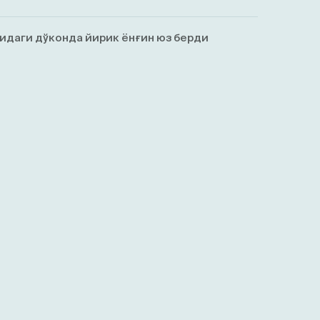
идаги дўконда йирик ёнғин юз берди