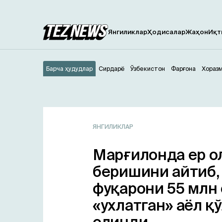
Янгиликлар
Ҳодисалар
Жаҳон
Иқт
Барча ҳудудлар
Сирдарё
Ўзбекистон
Фарғона
Хораз
ЯНГИЛИКЛАР
Марғилонда ер о
беришини айтиб,
фуқарони 55 млн
«ухлатган» аёл қў