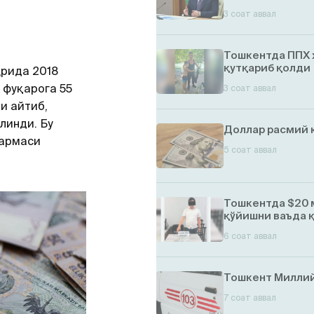
3 соат аввал
Тошкентда ППХ 
қутқариб қолди
рида 2018
 фуқарога 55
3 соат аввал
и айтиб,
линди. Бу
Доллар расмий 
қармаси
5 соат аввал
Тошкентда $20 
қўйишни ваъда 
6 соат аввал
Тошкент Миллий
7 соат аввал