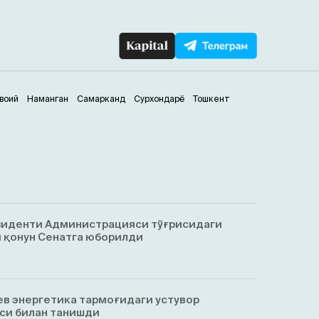
воий
Наманган
Самарканд
Сурхондарё
Тошкент
зиденти Администрацияси тўғрисидаги
 қонун Сенатга юборилди
в энергетика тармоғидаги устувор
си билан танишди