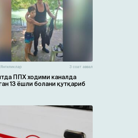
н
Янгиликлар
3 соат аввал
тда ППХ ходими каналда
ган 13 ёшли болани қутқариб