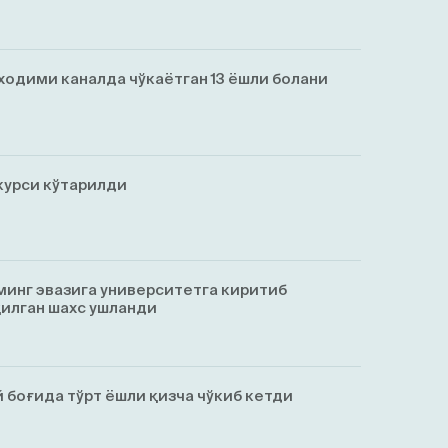
ходими каналда чўкаётган 13 ёшли болани
курси кўтарилди
минг эвазига университетга киритиб
қилган шахс ушланди
 боғида тўрт ёшли қизча чўкиб кетди