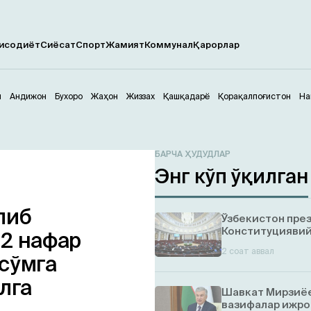
исодиёт
Сиёсат
Спорт
Жамият
Коммунал
Қарорлар
м
Андижон
Бухоро
Жаҳон
Жиззах
Қашқадарё
Қорақалпоғистон
На
БАРЧА ҲУДУДЛАР
Энг кўп ўқилган
либ
Ўзбекистон пре
Конституциявий
 2 нафар
2 соат аввал
 сўмга
лга
Шавкат Мирзиёе
вазифалар ижро