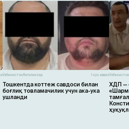
ал
Ўзбекистон
Янгиликлар
1 кун аввал
Ўзбекисто
Тошкентда коттеж савдоси билан
ХДП — 
боғлиқ товламачилик учун ака-ука
«Шарма
ушланди
тамғал
Консти
ҳуқуқл