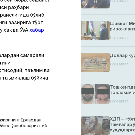
1 кун аввал
яси раҳбари
раислигида бўлиб
ги вазирига тўрт
Шавкат Ми
ривожлант
у ҳақда ЎзA
хабар
1 кун аввал
рлардан самарали
Доллар ку
тини
1 кун аввал
қтисодий, таълим ва
и таъминлаш бўйича
Тошкентда
товламачи
1 кун аввал
ХДП — «Уя
азирининг Ерлардан
тамғалар 
йича ўринбосари этиб
ҳуқуқларг