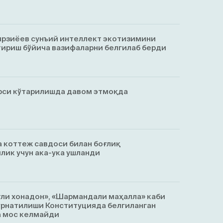
рзиёев сунъий интеллект экотизимини
ириш бўйича вазифаларни белгилаб берди
рси кўтарилишда давом этмоқда
 коттеж савдоси билан боғлиқ
лик учун ака-ука ушланди
тли хонадон», «Шармандали маҳалла» каби
ўрнатилиши Конституцияда белгиланган
а мос келмайди