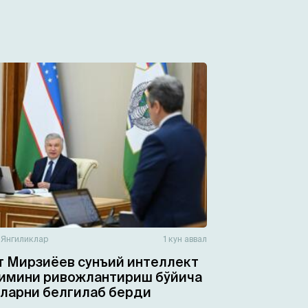
н
Янгиликлар
1 кун аввал
 Мирзиёев сунъий интеллект
имини ривожлантириш бўйича
ларни белгилаб берди