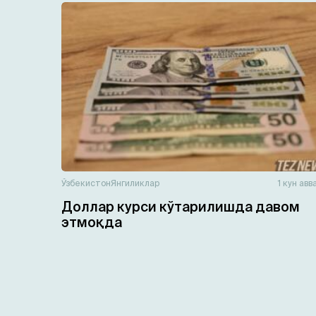
Ўзбекистон
Янгиликлар
1 кун авв
Доллар курси кўтарилишда давом
этмоқда