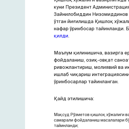
куни Президент Aдминистраци
Зайнилобиддин Низомиддинов 
ўтган йиғилишда Қишлоқ хўжали
нафар ўринбосар тайинланди. Б
қилди
.
Маълум қилинишича, вазирга е
фойдаланиш, озиқ-овқат саноа
ривожлантириш, молиявий ва и
ишлаб чиқариш интеграциясин
ўринбосарлар тайинланган.
Қайд этилишича:
Мақсуд Рўзметов қишлоқ хўжалиги в
самарали фойдаланиш масалалари бў
тайинланди;