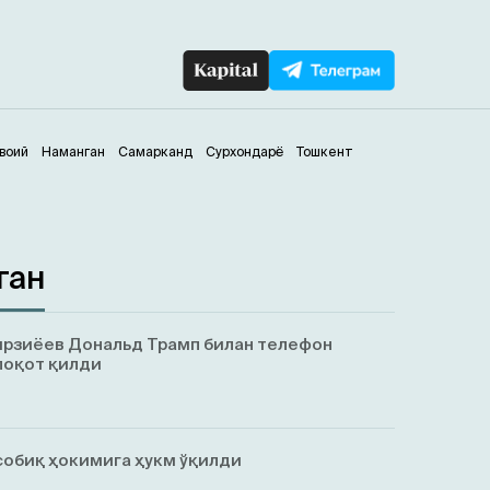
воий
Наманган
Самарканд
Сурхондарё
Тошкент
ган
рзиёев Дональд Трамп билан телефон
лоқот қилди
собиқ ҳокимига ҳукм ўқилди