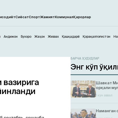
исодиёт
Сиёсат
Спорт
Жамият
Коммунал
Қарорлар
м
Андижон
Бухоро
Жаҳон
Жиззах
Қашқадарё
Қорақалпоғистон
На
БАРЧА ҲУДУДЛАР
Энг кўп ўқил
 вазирига
Шавкат Ми
орқали му
йинланди
1 кун аввал
Наманган 
5 cентябрь, сешанба