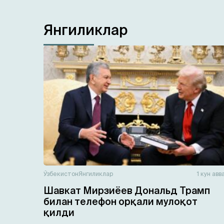
Янгиликлар
Ўзбекистон
Янгиликлар
1 кун авв
Шавкат Мирзиёев Дональд Трамп
билан телефон орқали мулоқот
қилди