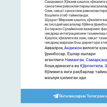
Саидкамол Хўжаев қишлоқ хўжалиги 
саноатини ривожлантириш масалалар
Озиқ-овқат саноатини ривожлантир
бошлиғи этиб тайинланди;
Шуҳрат Мирзаев қишлоқ хўжалиги ва
иқтисодий масалалар бўйича ўринбос
Ботиржон Сулаймонов вазирнинг фан
чиқариш интеграциясини таъминлаш 
Қишлоқ хўжалиги ва озиқ-овқат таъ
чиқариш маркази бош директори эти
Аввалроқ
Андижон
вилояти ҳок
ўринбосар, Ёшлар ишлари
агентлиги
Наманган
,
Самарқан
бошқармасига ва
Қўрғонтепа
,
бўлимига янги раҳбарлар тайин
маълум қилинган эди.
Янгиликларни Телеграм 