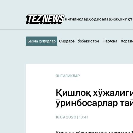
Янгиликлар
Ҳодисалар
Жаҳон
Иқт
Барча ҳудудлар
Сирдарё
Ўзбекистон
Фарғона
Хораз
ЯНГИЛИКЛАР
Қишлоқ хўжалиги
ўринбосарлар та
16.09.2020
| 13:41
Қишлоқ хўжалиги вазирлигида 1