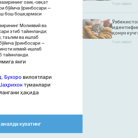
вазирининг озиқ-овқат
1 кун аввал
и бўйича ўринбосари —
иш бош бошқармаси
Ўзбекисто
зирининг Молиявий ва
идентифик
ари этиб тайинланди;
қонун кучг
, таълим ва ишлаб
1 кун аввал
бўйича ўринбосари —
миноти илмий-ишлаб
б тайинланди.
имига янги
д
,
Бухоро
вилоятлари
Шаҳрихон
туманлари
лангани ҳақида
каналда кузатинг