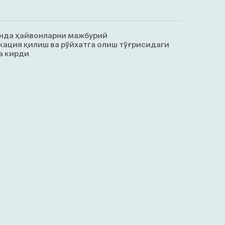
нда ҳайвонларни мажбурий
ация қилиш ва рўйхатга олиш тўғрисидаги
а кирди