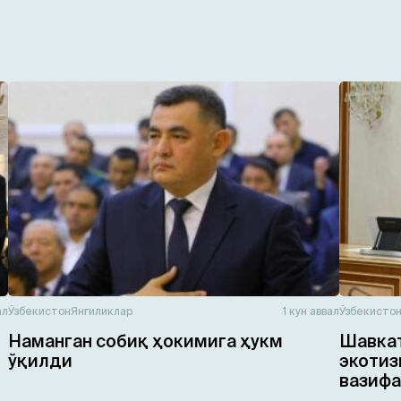
ал
Ўзбекистон
Янгиликлар
1 кун аввал
Ўзбекисто
Наманган собиқ ҳокимига ҳукм
Шавкат
ўқилди
экотиз
вазифа