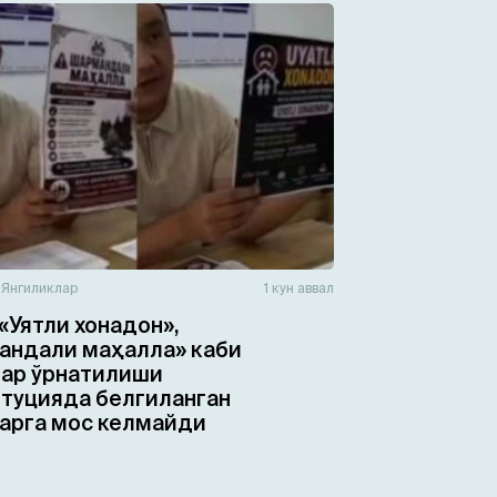
н
Янгиликлар
1 кун аввал
«Уятли хонадон»,
ндали маҳалла» каби
ар ўрнатилиши
туцияда белгиланган
арга мос келмайди