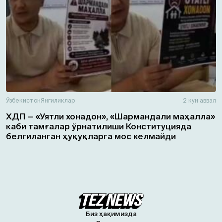
Ўзбекистон
Янгиликлар
2 кун аввал
ХДП — «Уятли хонадон», «Шармандали маҳалла»
каби тамғалар ўрнатилиши Конституцияда
белгиланган ҳуқуқларга мос келмайди
Биз ҳақимизда