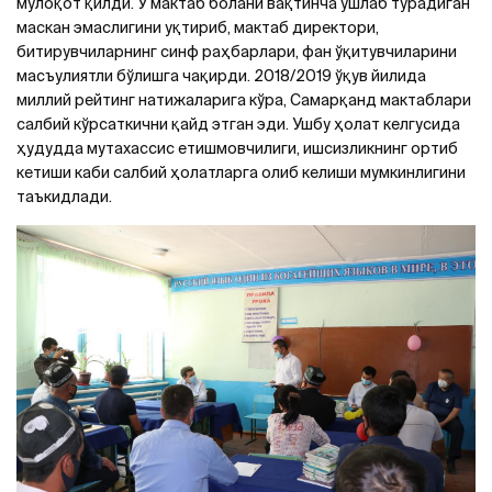
мулоқот қилди. У мактаб болани вақтинча ушлаб турадиган
маскан эмаслигини уқтириб, мактаб директори,
битирувчиларнинг синф раҳбарлари, фан ўқитувчиларини
масъулиятли бўлишга чақирди. 2018/2019 ўқув йилида
миллий рейтинг натижаларига кўра, Самарқанд мактаблари
салбий кўрсаткични қайд этган эди. Ушбу ҳолат келгусида
ҳудудда мутахассис етишмовчилиги, ишсизликнинг ортиб
кетиши каби салбий ҳолатларга олиб келиши мумкинлигини
таъкидлади.