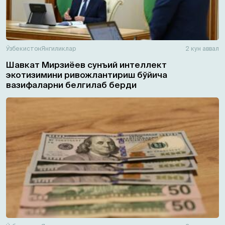
Ўзбекистон
Янгиликлар
2 кун аввал
Шавкат Мирзиёев сунъий интеллект
экотизимини ривожлантириш бўйича
вазифаларни белгилаб берди