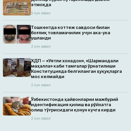
этмоқда
2 кун аввал
Тошкентда коттеж савдоси билан
боғлиқ товламачилик учун ака-ука
ушланди
2 кун аввал
ХДП — «Уятли хонадон», «Шармандали
маҳалла» каби тамғалар ўрнатилиши
Конституцияда белгиланган ҳуқуқларга
мос келмайди
2 кун аввал
Ўзбекистонда ҳайвонларни мажбурий
идентификация қилиш ва рўйхатга
олиш тўғрисидаги қонун кучга кирди
2 кун аввал