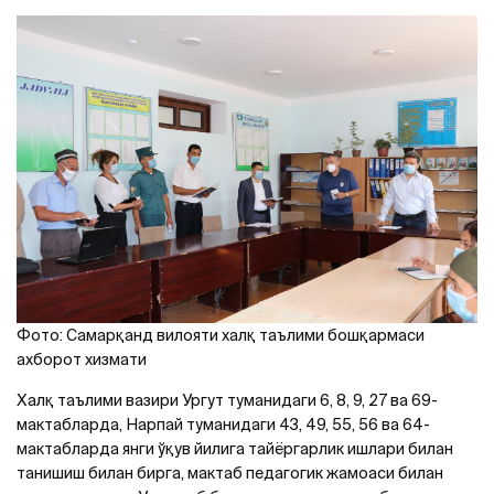
Фото: Самарқанд вилояти халқ таълими бошқармаси
ахборот хизмати
Халқ таълими вазири Ургут туманидаги 6, 8, 9, 27 ва 69-
мактабларда, Нарпай туманидаги 43, 49, 55, 56 ва 64-
мактабларда янги ўқув йилига тайёргарлик ишлари билан
танишиш билан бирга, мактаб педагогик жамоаси билан