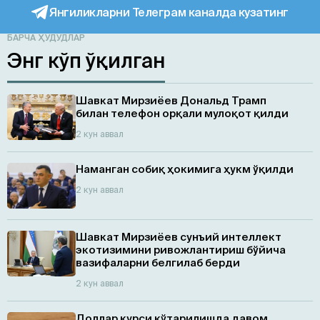
Янгиликларни Телеграм каналда кузатинг
БАРЧА ҲУДУДЛАР
Энг кўп ўқилган
Шавкат Мирзиёев Дональд Трамп
билан телефон орқали мулоқот қилди
2 кун аввал
Наманган собиқ ҳокимига ҳукм ўқилди
2 кун аввал
Шавкат Мирзиёев сунъий интеллект
экотизимини ривожлантириш бўйича
вазифаларни белгилаб берди
2 кун аввал
Доллар курси кўтарилишда давом