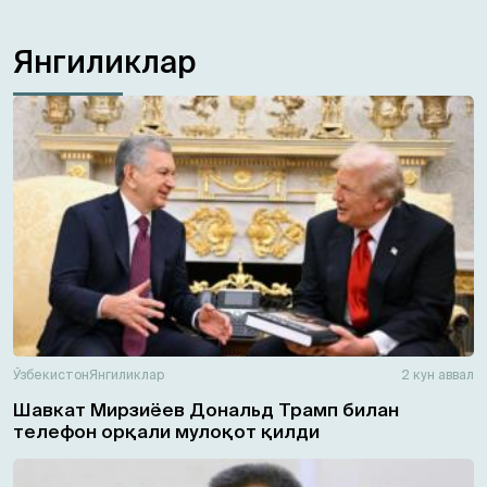
Янгиликлар
Ўзбекистон
Янгиликлар
2 кун аввал
Шавкат Мирзиёев Дональд Трамп билан
телефон орқали мулоқот қилди