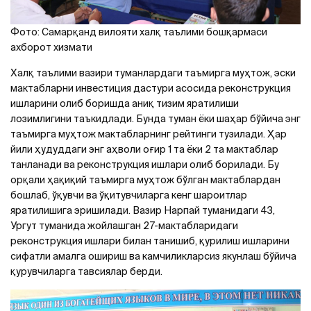
Фото: Самарқанд вилояти халқ таълими бошқармаси
ахборот хизмати
Халқ таълими вазири туманлардаги таъмирга муҳтож, эски
мактабларни инвестиция дастури асосида реконструкция
ишларини олиб боришда аниқ тизим яратилиши
лозимлигини таъкидлади. Бунда туман ёки шаҳар бўйича энг
таъмирга муҳтож мактабларнинг рейтинги тузилади. Ҳар
йили ҳудуддаги энг аҳволи оғир 1 та ёки 2 та мактаблар
танланади ва реконструкция ишлари олиб борилади. Бу
орқали ҳақиқий таъмирга муҳтож бўлган мактаблардан
бошлаб, ўқувчи ва ўқитувчиларга кенг шароитлар
яратилишига эришилади. Вазир Нарпай туманидаги 43,
Ургут туманида жойлашган 27-мактабларидаги
реконструкция ишлари билан танишиб, қурилиш ишларини
сифатли амалга ошириш ва камчиликларсиз якунлаш бўйича
қурувчиларга тавсиялар берди.