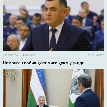
Ўзбекистон
Янгиликлар
2 кун аввал
Наманган собиқ ҳокимига ҳукм ўқилди