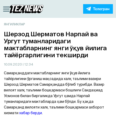
ЯНГИЛИКЛАР
Шерзод Шерматов Нарпай ва
Ургут туманларидаги
мактабларнинг янги ўқув йилига
тайёргарлигини текширди
10.09.2020
| 12:34
Самарқанддаги мактабларнинг янги ўқув йилига
тайёрлигини ўрганиш мақсадида халқ таълими вазири
Шерзод Шерматов Самарқандда бўлиб турибди. Вазир
вилоят халқ таълими бошқармаси бошлиғи Саидаҳмад
Усмонов билан биргаликда Ургут ҳамда Нарпай
туманларидаги мактабларда ҳам бўлди. Бу ҳақда
Самарқанд вилояти халқ таълими бошқармаси ахборот
хизмати
хабар берди
.