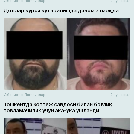
Ўзбекистон
Янгиликлар
2 кун аввал
Доллар курси кўтарилишда давом этмоқда
Ўзбекистон
Янгиликлар
2 кун аввал
Тошкентда коттеж савдоси билан боғлиқ
товламачилик учун ака-ука ушланди