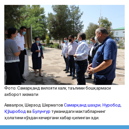
Фото: Самарқанд вилояти халқ таълими бошқармаси
ахборот хизмати
Аввалроқ Шерзод Шерматов
Самарқанд шаҳри
,
Нуробод
,
Қўшробод
ва
Булунғур
туманидаги мактабларнинг
ҳолатини кўздан кечиргани хабар қилинган эди.