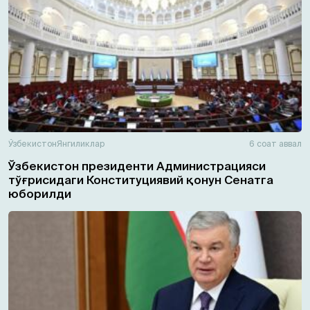
Ўзбекистон
Янгиликлар
6 соат аввал
Ўзбекистон президенти Администрацияси
тўғрисидаги Конституциявий қонун Сенатга
юборилди