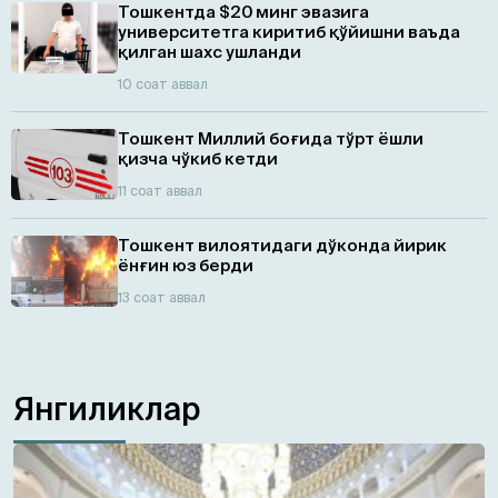
Тошкентда $20 минг эвазига
университетга киритиб қўйишни ваъда
қилган шахс ушланди
10 соат аввал
Тошкент Миллий боғида тўрт ёшли
қизча чўкиб кетди
11 соат аввал
Тошкент вилоятидаги дўконда йирик
ёнғин юз берди
13 соат аввал
Янгиликлар