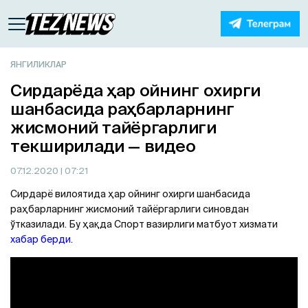
ЯНГИЛИКЛАР
Сирдарёда ҳар ойнинг охирги
шанбасида раҳбарларнинг
жисмоний тайёргарлиги
текширилади — видео
07.12.2020
| 07:21
Сирдарё вилоятида ҳар ойнинг охирги шанбасида
раҳбарларнинг жисмоний тайёргарлиги синовдан
ўтказилади. Бу ҳақда Спорт вазирлиги матбуот хизмати
хабар берди
.