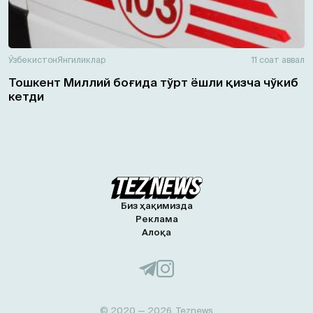
Ўзбекистон
Янгиликлар
11 соат аввал
Тошкент Миллий боғида тўрт ёшли қизча чўкиб
кетди
Биз ҳақимизда
Реклама
Алоқа
© 2020 — 2026, Teznews