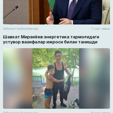
Ўзбекистон
Янгиликлар
7 соат аввал
Шавкат Мирзиёев энергетика тармоғидаги
устувор вазифалар ижроси билан танишди
Ўзбекистон
Янгиликлар
8 соат аввал