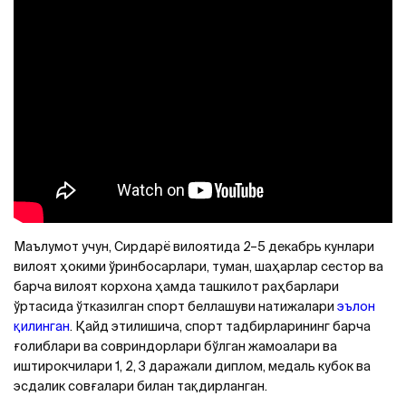
Маълумот учун, Сирдарё вилоятида 2–5 декабрь кунлари
вилоят ҳокими ўринбосарлари, туман, шаҳарлар сеcтор ва
барча вилоят корхона ҳамда ташкилот раҳбарлари
ўртасида ўтказилган спорт беллашуви натижалари
эълон
қилинган
. Қайд этилишича, спорт тадбирларининг барча
ғолиблари ва совриндорлари бўлган жамоалари ва
иштирокчилари 1, 2, 3 даражали диплом, медаль кубок ва
эсдалик совғалари билан тақдирланган.