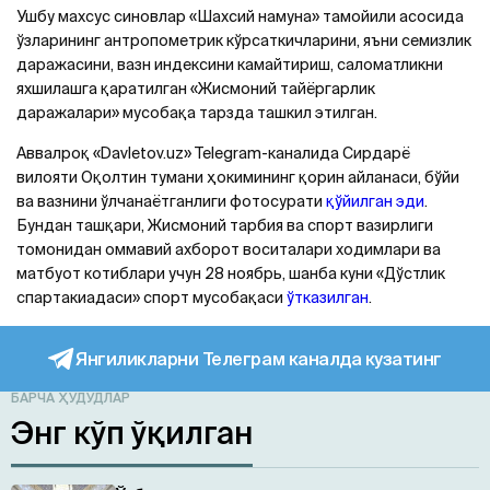
Ушбу махсус синовлар «Шахсий намуна» тамойили асосида
ўзларининг антропометрик кўрсаткичларини, яъни семизлик
даражасини, вазн индексини камайтириш, саломатликни
яхшилашга қаратилган «Жисмоний тайёргарлик
даражалари» мусобақа тарзда ташкил этилган.
Аввалроқ «Davletov.uz» Telegram-каналида Сирдарё
вилояти Оқолтин тумани ҳокимининг қорин айланаси, бўйи
ва вазнини ўлчанаётганлиги фотосурати
қўйилган эди
.
Бундан ташқари, Жисмоний тарбия ва спорт вазирлиги
томонидан оммавий ахборот воситалари ходимлари ва
матбуот котиблари учун 28 ноябрь, шанба куни «Дўстлик
спартакиадаси» спорт мусобақаси
ўтказилган
.
Янгиликларни Телеграм каналда кузатинг
БАРЧА ҲУДУДЛАР
Энг кўп ўқилган