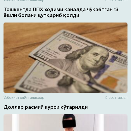
Тошкентда ППХ ходими каналда чўкаётган 13
ёшли болани қутқариб қолди
Ўзбекистон
Янгиликлар
9 соат аввал
Доллар расмий курси кўтарилди