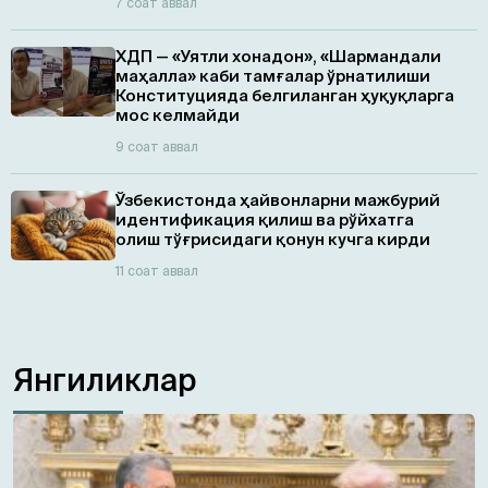
7 соат аввал
ХДП — «Уятли хонадон», «Шармандали
маҳалла» каби тамғалар ўрнатилиши
Конституцияда белгиланган ҳуқуқларга
мос келмайди
9 соат аввал
Ўзбекистонда ҳайвонларни мажбурий
идентификация қилиш ва рўйхатга
олиш тўғрисидаги қонун кучга кирди
11 соат аввал
Янгиликлар