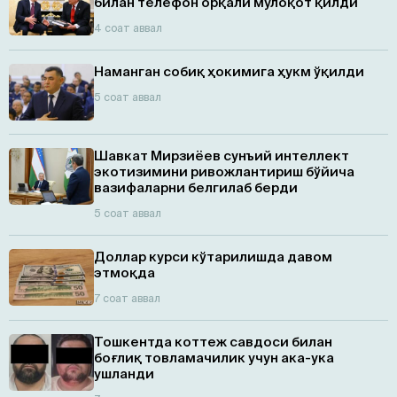
билан телефон орқали мулоқот қилди
4 соат аввал
Наманган собиқ ҳокимига ҳукм ўқилди
5 соат аввал
Шавкат Мирзиёев сунъий интеллект
экотизимини ривожлантириш бўйича
вазифаларни белгилаб берди
5 соат аввал
Доллар курси кўтарилишда давом
этмоқда
7 соат аввал
Тошкентда коттеж савдоси билан
боғлиқ товламачилик учун ака-ука
ушланди