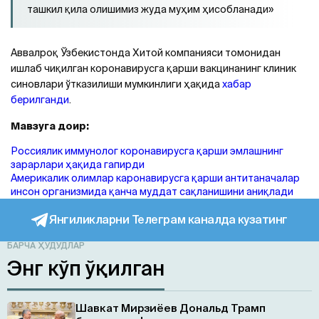
ташкил қила олишимиз жуда муҳим ҳисобланади»
Аввалроқ Ўзбекистонда Хитой компанияси томонидан
ишлаб чиқилган коронавирусга қарши вакцинанинг клиник
синовлари ўтказилиши мумкинлиги ҳақида
хабар
берилганди
.
Мавзуга доир:
Россиялик иммунолог коронавирусга қарши эмлашнинг
зарарлари ҳақида гапирди
Америкалик олимлар каронавирусга қарши антитаначалар
инсон организмида қанча муддат сақланишини аниқлади
Янгиликларни Телеграм каналда кузатинг
БАРЧА ҲУДУДЛАР
Энг кўп ўқилган
Шавкат Мирзиёев Дональд Трамп