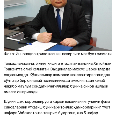
Фото: Инновацион ривожланиш вазирлиги матбуот хизмати
Таъкидланишича, 5 минг кишига етадиган вакцина Хитойдан
Тошкентга олиб келинган. Вакциналар махсус шароитларда
сақланмоқда. Кўнгиллилар жамоаси шакллантирилганидан
сўнг ҳар бир оилавий поликлиникада имкониятдан келиб
чиқибб маълум сондаги кўнгиллилар бўйича синов ишлари
амалга оширилади.
Шунингдек, коронавирусга қарши вакцинанинг учинчи фаза
синовларини ўтказиш бўйича хитойлик ҳамкорларнинг тўрт
нафари Ўзбекистонга ташриф буюргани, яна 5 нафар