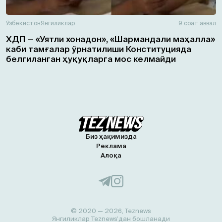
Ўзбекистон
Янгиликлар
9 соат аввал
ХДП — «Уятли хонадон», «Шармандали маҳалла»
каби тамғалар ўрнатилиши Конституцияда
белгиланган ҳуқуқларга мос келмайди
Биз ҳақимизда
Реклама
Алоқа
© 2020 — 2026, Teznews
Янгиликлар Teznews’дан бошланади