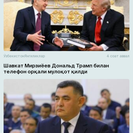
Ўзбекистон
Янгиликлар
4 соат аввал
Шавкат Мирзиёев Дональд Трамп билан
телефон орқали мулоқот қилди