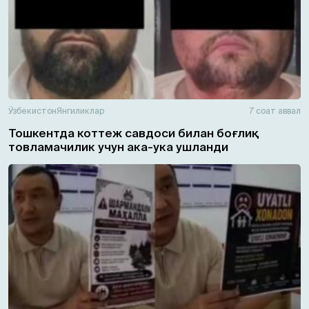
Ўзбекистон
Янгиликлар
7 соат аввал
Тошкентда коттеж савдоси билан боғлиқ
товламачилик учун ака-ука ушланди