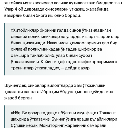
хитойлик мутахассислар келиши кутилаётгани билдирилган.
Улар 4 ой давомида синовларни ўтказиш жараёнида
вазирлик билан бирга иш олиб боради.
«Хитойликлар биринчи галда синов ўтказиладиган
оилавий поликлиникалар ва улардаги шарт-шароитлар
билан қизиқишди. Иккинчиси, ҳамкорларимиз ҳар бир
оилавий поликлиникадан ўнтадан шифокор ва
ҳамшира танлаб олиб, улар билан суҳбат
ўтказишмоқчи. Кейинги ҳафтадан шифокорларимизга
тренинглар ўтказилади», — дейди вазир.
Шунингдек, синовлар вилоятларда ҳам ўтказилиши
ҳақидаги саволга Иброҳим Абдураҳмонов қуйидагича
жавоб берган:
«Йўқ. Бу ҳозир тадқиқот бўлгани учун фақат Тошкент
шаҳрида ўтказамиз. Бунинг ўзига яраша қулайликлари
бўлиши керак. Мониторинг жараёнини самарали