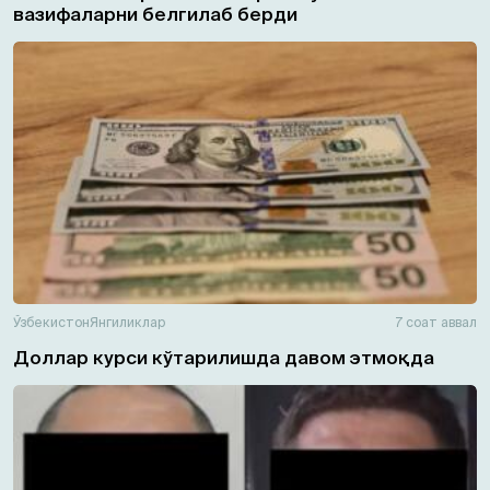
вазифаларни белгилаб берди
Ўзбекистон
Янгиликлар
7 соат аввал
Доллар курси кўтарилишда давом этмоқда