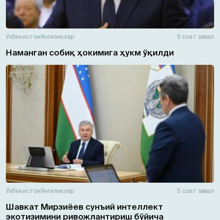
Ўзбекистон
Янгиликлар
5 соат аввал
Наманган собиқ ҳокимига ҳукм ўқилди
Ўзбекистон
Янгиликлар
5 соат аввал
Шавкат Мирзиёев сунъий интеллект
экотизимини ривожлантириш бўйича