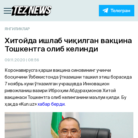
ЯНГИЛИКЛАР
Хитойда ишлаб чиқилган вакцина
Тошкентга олиб келинди
09.11.2020
| 08:56
Коронавирусга қарши вакцина синовининг учинчи
босқичини Ўзбекистонда ўтказишни ташкил этиш борасида
7 ноябрь куни ўтказилган учрашувда Инновацион
ривожланиш вазири Иброҳим Абдураҳмонов Хитой
вакцинаси Тошкентга олиб келинганини маълум қилди. Бу
ҳақда «Kun.uz»
хабар берди
.