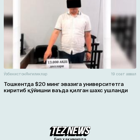
Ўзбекистон
Янгиликлар
19 соат аввал
Тошкентда $20 минг эвазига университетга
киритиб қўйишни ваъда қилган шахс ушланди
Биз ҳақимизда