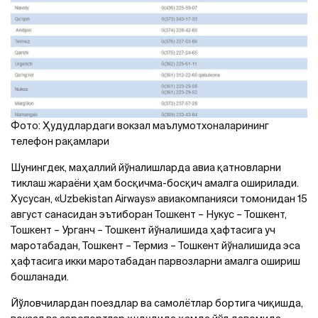
Фото: Ҳудудлардаги вокзал маълумотхоналарининг
телефон рақамлари
Шунингдек, маҳаллий йўналишларда авиа қатновларни
тиклаш жараёни ҳам босқичма-босқич амалга оширилади.
Хусусан, «Uzbekistan Airways» авиакомпанияси томонидан 15
август санасидан эътиборан Тошкент – Нукус – Тошкент,
Тошкент – Урганч – Тошкент йўналишида ҳафтасига уч
маротабадан, Тошкент – Термиз – Тошкент йўналишида эса
ҳафтасига икки маротабадан парвозларни амалга ошириш
бошланади.
Йўловчилардан поездлар ва самолётлар бортига чиқишда,