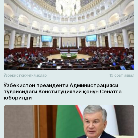
Ўзбекистон
Янгиликлар
15 соат аввал
Ўзбекистон президенти Администрацияси
тўғрисидаги Конституциявий қонун Сенатга
юборилди