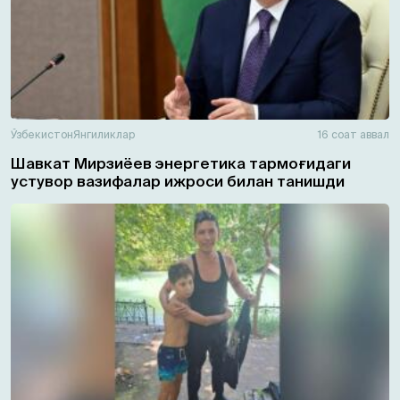
Ўзбекистон
Янгиликлар
16 соат аввал
Шавкат Мирзиёев энергетика тармоғидаги
устувор вазифалар ижроси билан танишди