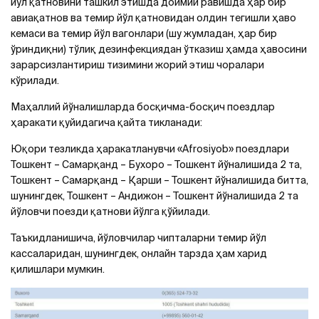
йўл қатновини ташкил этишда доимий равишда ҳар бир
авиақатнов ва темир йўл қатновидан олдин тегишли ҳаво
кемаси ва темир йўл вагонлари (шу жумладан, ҳар бир
ўриндиқни) тўлиқ дезинфекциядан ўтказиш ҳамда ҳавосини
зарарсизлантириш тизимини жорий этиш чоралари
кўрилади.
Маҳаллий йўналишларда босқичма-босқич поездлар
ҳаракати қуйидагича қайта тикланади:
Юқори тезликда ҳаракатланувчи «Afrosiyob» поездлари
Тошкент – Самарқанд – Бухоро – Тошкент йўналишида 2 та,
Тошкент – Самарқанд – Қарши – Тошкент йўналишида битта,
шунингдек, Тошкент – Андижон – Тошкент йўналишида 2 та
йўловчи поезди қатнови йўлга қўйилади.
Таъкидланишича, йўловчилар чипталарни темир йўл
кассаларидан, шунингдек, онлайн тарзда ҳам харид
қилишлари мумкин.