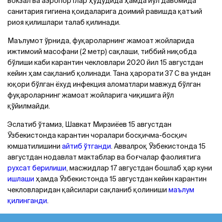
вокзал ва аэропортлар ҳудудида ҳамда йўл давомида
санитария гигиена қоидаларига доимий равишда қатъий
риоя қилишлари талаб қилинади.
Маълумот ўрнида, фуқароларнинг жамоат жойларида
ижтимоий масофани (2 метр) сақлаши, тиббий ниқобда
бўлиши каби карантин чекловлари 2020 йил 15 августдан
кейин ҳам сақланиб қолинади. Тана ҳарорати 37 С ва ундан
юқори бўлган ёхуд инфекция аломатлари мавжуд бўлган
фуқароларнинг жамоат жойларига чиқишига йўл
қўйилмайди.
Эслатиб ўтамиз, Шавкат Мирзиёев 15 августдан
Ўзбекистонда карантин чоралари босқичма-босқич
юмшатилишини
айтиб ўтганди
. Аввалроқ Ўзбекистонда 15
августдан нодавлат мактаблар ва боғчалар фаолиятига
рухсат берилиши
, масжидлар 17 августдан бошлаб ҳар куни
ишлаши
ҳамда Ўзбекистонда 15 августдан кейин карантин
чекловларидан қайсилари сақланиб қолиниши
маълум
қилинганди
.