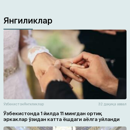
Янгиликлар
Ўзбекистон
Янгиликлар
32 дақиқа аввал
Ўзбекистонда 1 йилда 11 мингдан ортиқ
эркаклар ўзидан катта ёшдаги аёлга уйланди