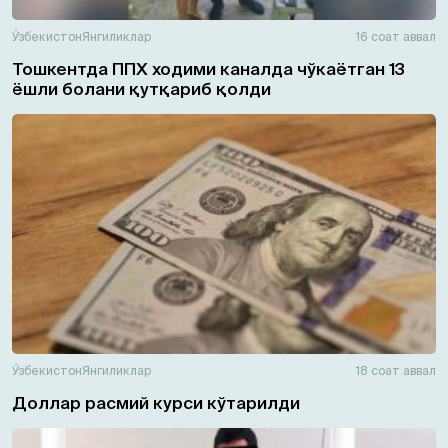
Ўзбекистон
Янгиликлар
16 соат аввал
Тошкентда ППХ ходими каналда чўкаётган 13
ёшли болани қутқариб қолди
Ўзбекистон
Янгиликлар
18 соат аввал
Доллар расмий курси кўтарилди