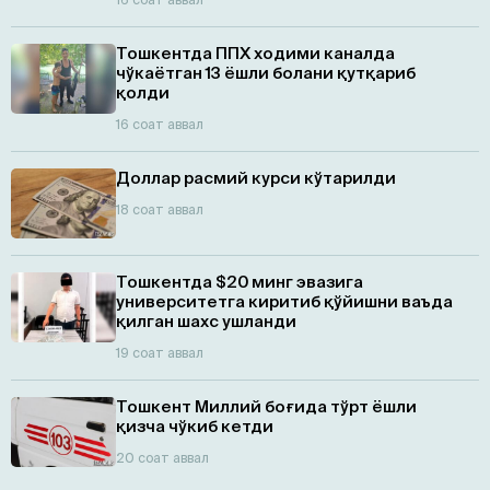
Тошкентда ППХ ходими каналда
чўкаётган 13 ёшли болани қутқариб
қолди
16 соат аввал
Доллар расмий курси кўтарилди
18 соат аввал
Тошкентда $20 минг эвазига
университетга киритиб қўйишни ваъда
қилган шахс ушланди
19 соат аввал
Тошкент Миллий боғида тўрт ёшли
қизча чўкиб кетди
20 соат аввал