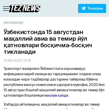
ЯНГИЛИКЛАР
Ўзбекистонда 15 августдан
маҳаллий авиа ва темир йўл
қатновлари босқичма-босқич
тикланади
14.08.2020
| 12:18
Транспорт вазирлиги Ўзбекистонга коронавирус
инфекцияси кириб келиши ва тарқалишининг олдини олиш
юзасидан чора-тадбирлар дастурини тайёрлаш бўйича
республика махсус комиссияси қарорига мувофиқ 2020 йил
15 августдан бошлаб маҳаллий авиақатновлар ва темир йўл
қатновлари бошланиши
маълум қилди
.
Хабарда айтилишича, маҳаллий авиақатновлар ва темир