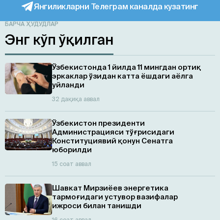
Янгиликларни Телеграм каналда кузатинг
БАРЧА ҲУДУДЛАР
Энг кўп ўқилган
Ўзбекистонда 1 йилда 11 мингдан ортиқ
эркаклар ўзидан катта ёшдаги аёлга
уйланди
32 дақиқа аввал
Ўзбекистон президенти
Администрацияси тўғрисидаги
Конституциявий қонун Сенатга
юборилди
15 соат аввал
Шавкат Мирзиёев энергетика
тармоғидаги устувор вазифалар
ижроси билан танишди
16 соат аввал