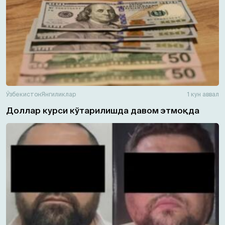
Ўзбекистон
Янгиликлар
1 кун аввал
Доллар курси кўтарилишда давом этмоқда