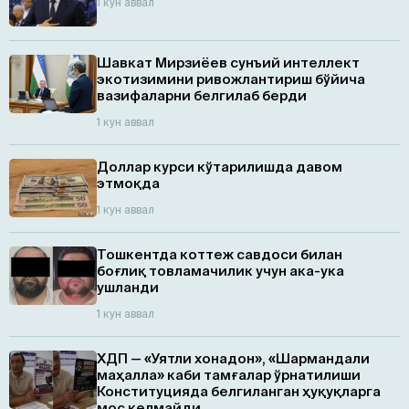
1 кун аввал
Шавкат Мирзиёев сунъий интеллект
экотизимини ривожлантириш бўйича
вазифаларни белгилаб берди
1 кун аввал
Доллар курси кўтарилишда давом
этмоқда
1 кун аввал
Тошкентда коттеж савдоси билан
боғлиқ товламачилик учун ака-ука
ушланди
1 кун аввал
ХДП — «Уятли хонадон», «Шармандали
маҳалла» каби тамғалар ўрнатилиши
Конституцияда белгиланган ҳуқуқларга
мос келмайди