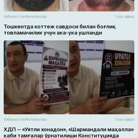
Ўзбекистон
Янгиликлар
1 кун аввал
Тошкентда коттеж савдоси билан боғлиқ
товламачилик учун ака-ука ушланди
Ўзбекистон
Янгиликлар
1 кун аввал
ХДП — «Уятли хонадон», «Шармандали маҳалла»
каби тамғалар ўрнатилиши Конституцияда