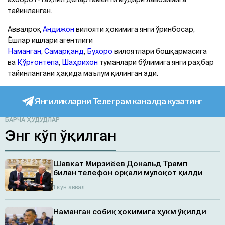
тайинланган.
Аввалроқ
Андижон
вилояти ҳокимига янги ўринбосар,
Ёшлар ишлари агентлиги
Наманган
,
Самарқанд
,
Бухоро
вилоятлари бошқармасига
ва
Қўрғонтепа
,
Шаҳрихон
туманлари бўлимига янги раҳбар
тайинлангани ҳақида маълум қилинган эди.
Янгиликларни Телеграм каналда кузатинг
БАРЧА ҲУДУДЛАР
Энг кўп ўқилган
Шавкат Мирзиёев Дональд Трамп
билан телефон орқали мулоқот қилди
1 кун аввал
Наманган собиқ ҳокимига ҳукм ўқилди