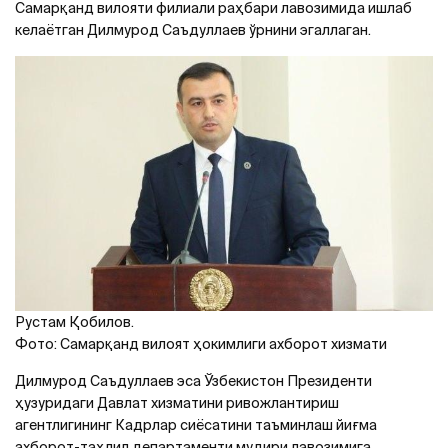
Самарқанд вилояти филиали раҳбари лавозимида ишлаб
келаётган Дилмурод Саъдуллаев ўрнини эгаллаган.
Рустам Қобилов.
Фото: Самарқанд вилоят ҳокимлиги ахборот хизмати
Дилмурод Саъдуллаев эса Ўзбекистон Президенти
ҳузуридаги Давлат хизматини ривожлантириш
агентлигининг Кадрлар сиёсатини таъминлаш йиғма
ахборот-таҳлил департаменти мудири лавозимига