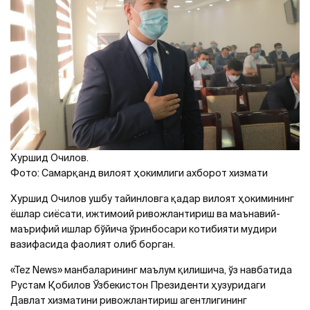
Хуршид Очилов.
Фото: Самарқанд вилоят ҳокимлиги ахборот хизмати
Хуршид Очилов ушбу тайинловга қадар вилоят ҳокимининг
ёшлар сиёсати, ижтимоий ривожлантириш ва маънавий-
маърифий ишлар бўйича ўринбосари котибияти мудири
вазифасида фаолият олиб борган.
«Tez News» манбаларининг маълум қилишича, ўз навбатида
Рустам Қобилов Ўзбекистон Президенти ҳузуридаги
Давлат хизматини ривожлантириш агентлигининг