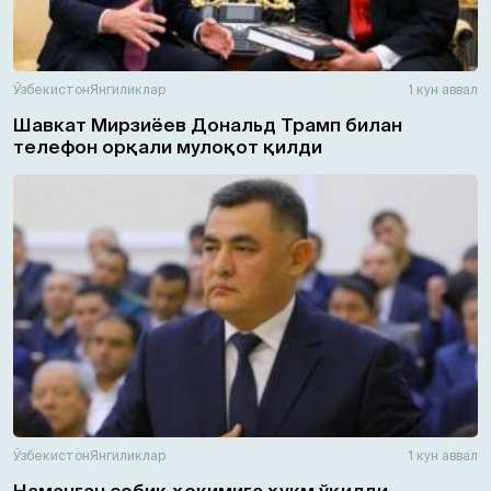
Ўзбекистон
Янгиликлар
1 кун аввал
Шавкат Мирзиёев Дональд Трамп билан
телефон орқали мулоқот қилди
Ўзбекистон
Янгиликлар
1 кун аввал
Наманган собиқ ҳокимига ҳукм ўқилди