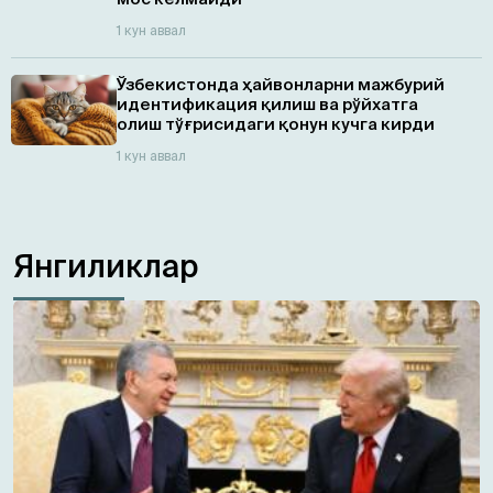
1 кун аввал
Ўзбекистонда ҳайвонларни мажбурий
идентификация қилиш ва рўйхатга
олиш тўғрисидаги қонун кучга кирди
1 кун аввал
Янгиликлар