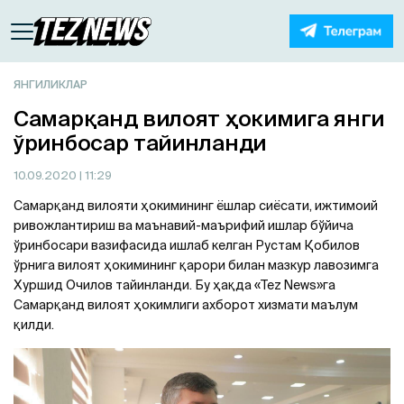
ЯНГИЛИКЛАР
Самарқанд вилоят ҳокимига янги
ўринбосар тайинланди
10.09.2020
| 11:29
Самарқанд вилояти ҳокимининг ёшлар сиёсати, ижтимоий
ривожлантириш ва маънавий-маърифий ишлар бўйича
ўринбосари вазифасида ишлаб келган Рустам Қобилов
ўрнига вилоят ҳокимининг қарори билан мазкур лавозимга
Хуршид Очилов тайинланди. Бу ҳақда «Tez News»га
Самарқанд вилоят ҳокимлиги ахборот хизмати маълум
қилди.