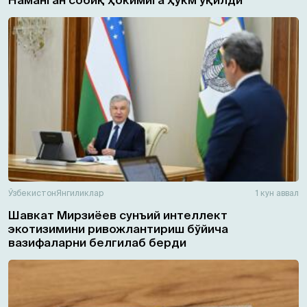
Ўзбекистон
Янгиликлар
1 кун аввал
Шавкат Мирзиёев сунъий интеллект
экотизимини ривожлантириш бўйича
вазифаларни белгилаб берди