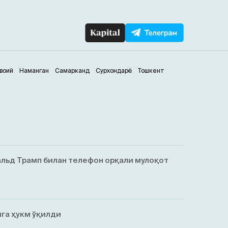
воий
Наманган
Самарканд
Сурхондарё
Тошкент
льд Трамп билан телефон орқали мулоқот
га ҳукм ўқилди