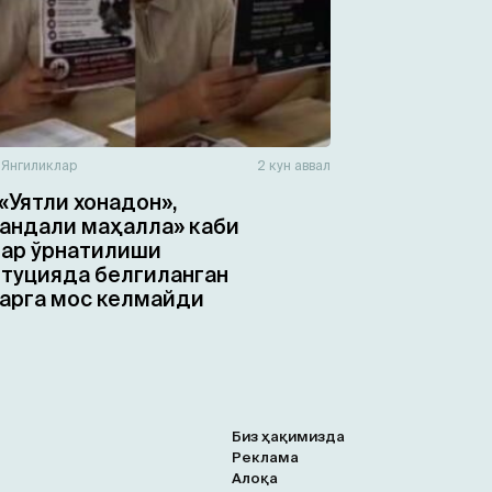
н
Янгиликлар
2 кун аввал
«Уятли хонадон»,
ндали маҳалла» каби
ар ўрнатилиши
туцияда белгиланган
арга мос келмайди
Биз ҳақимизда
Реклама
Алоқа