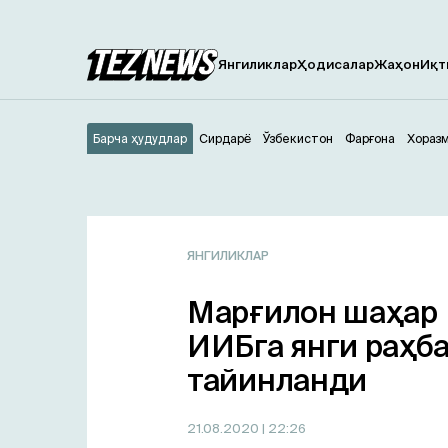
Янгиликлар
Ҳодисалар
Жаҳон
Иқт
Барча ҳудудлар
Сирдарё
Ўзбекистон
Фарғона
Хораз
ЯНГИЛИКЛАР
Марғилон шаҳар
ИИБга янги раҳб
тайинланди
21.08.2020
| 22:26