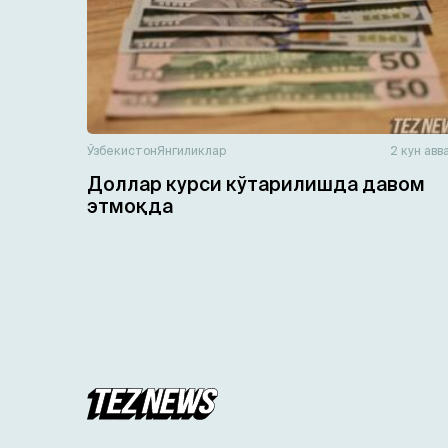
Ўзбекистон
Янгиликлар
2 кун авв
Доллар курси кўтарилишда давом
этмоқда