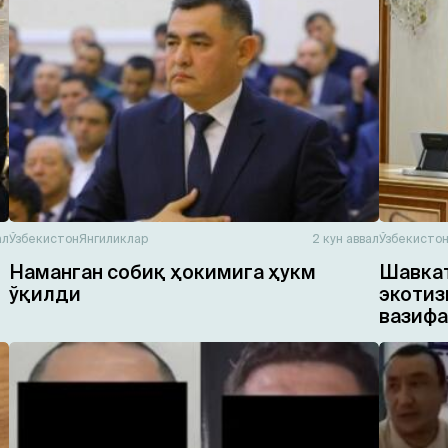
ал
Ўзбекистон
Янгиликлар
2 кун аввал
Ўзбекисто
Наманган собиқ ҳокимига ҳукм
Шавкат
ўқилди
экотиз
вазифа