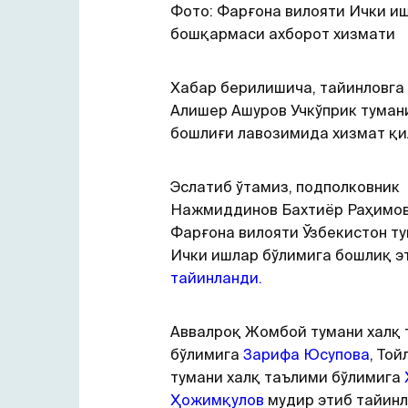
Фото: Фарғона вилояти Ички и
бошқармаси ахборот хизмати
Хабар берилишича, тайинловга
Алишер Ашуров Учкўприк тума
бошлиғи лавозимида хизмат қи
Эслатиб ўтамиз, подполковник
Нажмиддинов Бахтиёр Раҳимо
Фарғона вилояти Ўзбекистон т
Ички ишлар бўлимига бошлиқ э
тайинланди.
Aввалроқ Жомбой тумани халқ
бўлимига
Зарифа Юсупова
, Той
тумани халқ таълими бўлимига
Ҳожимқулов
мудир этиб тайинл