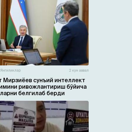
н
Янгиликлар
2 кун аввал
 Мирзиёев сунъий интеллект
имини ривожлантириш бўйича
ларни белгилаб берди