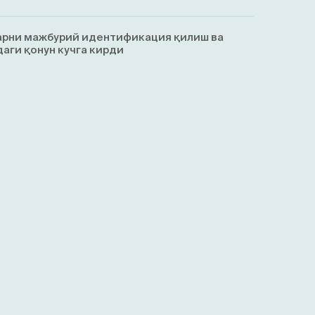
арни мажбурий идентификация қилиш ва
аги қонун кучга кирди