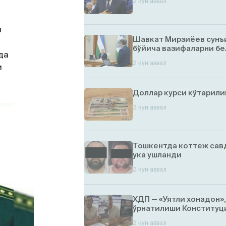
2 кун аввал
и
Шавкат Мирзиёев сунъ
бўйича вазифаларни бе
да
2 кун аввал
и
.
Доллар курси кўтарил
2 кун аввал
Тошкентда коттеж савд
ука ушланди
2 кун аввал
ХДП — «Уятли хонадон»
ўрнатилиши Конституци
2 кун аввал