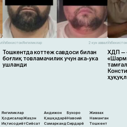
ал
Ўзбекистон
Янгиликлар
2 кун аввал
Ўзбекисто
Тошкентда коттеж савдоси билан
ХДП — 
боғлиқ товламачилик учун ака-ука
«Шарма
ушланди
тамғал
Консти
ҳуқуқл
Янгиликлар
Андижон
Бухоро
Жиззах
Ҳодисалар
Жаҳон
Қашқадарё
Навоий
Наманган
Иқтисодиёт
Сиёсат
Самарканд
Сирдарё
Тошкент