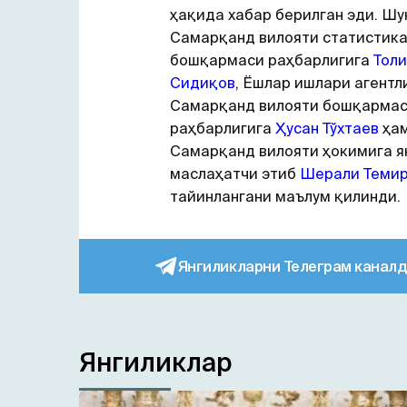
ҳақида хабар берилган эди. Шу
Самарқанд вилояти статистик
бошқармаси раҳбарлигига
Тол
Сидиқов
, Ёшлар ишлари агентл
Самарқанд вилояти бошқарма
раҳбарлигига
Ҳусан Тўхтаев
ҳа
Самарқанд вилояти ҳокимига я
маслаҳатчи этиб
Шерали Теми
тайинлангани маълум қилинди.
Янгиликларни Телеграм каналд
Янгиликлар