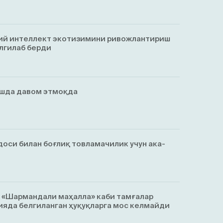
ий интеллект экотизимини ривожлантириш
лгилаб берди
ишда давом этмоқда
оси билан боғлиқ товламачилик учун ака-
, «Шармандали маҳалла» каби тамғалар
яда белгиланган ҳуқуқларга мос келмайди