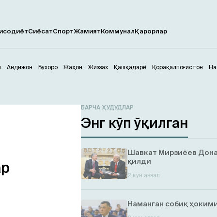
исодиёт
Сиёсат
Спорт
Жамият
Коммунал
Қарорлар
м
Андижон
Бухоро
Жаҳон
Жиззах
Қашқадарё
Қорақалпоғистон
На
БАРЧА ҲУДУДЛАР
Энг кўп ўқилган
Шавкат Мирзиёев Дона
қилди
ар
2 кун аввал
Наманган собиқ ҳокими