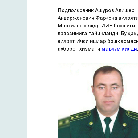
Подполковник Ашуров Алишер
Анваржонович Фарғона вилоят
Марғилон шаҳар ИИБ бошлиғи
лавозимига тайинланди. Бу ҳақ
вилоят Ички ишлар бошқармас
ахборот хизмати
маълум қилди