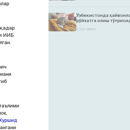
шлар
Ўзбекистонда ҳайвонл
рўйхатга олиш тўғрисид
 қадар
2 кун аввал
ни ИИБ
лган.
вич
умани
тиб
 таълими
лоқ
Хуршид
ангани