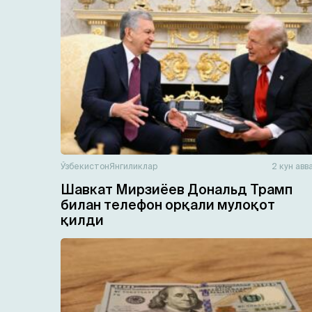
Ўзбекистон
Янгиликлар
2 кун авв
Шавкат Мирзиёев Дональд Трамп
билан телефон орқали мулоқот
қилди