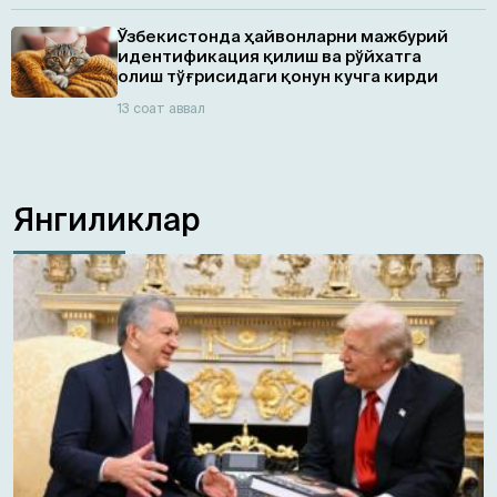
Ўзбекистонда ҳайвонларни мажбурий
идентификация қилиш ва рўйхатга
олиш тўғрисидаги қонун кучга кирди
13 соат аввал
Янгиликлар