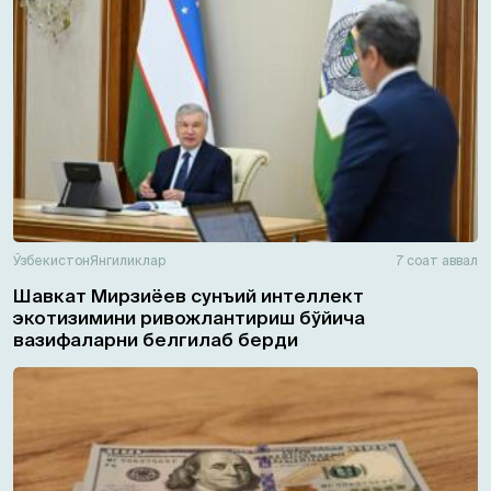
Ўзбекистон
Янгиликлар
7 соат аввал
Шавкат Мирзиёев сунъий интеллект
экотизимини ривожлантириш бўйича
вазифаларни белгилаб берди