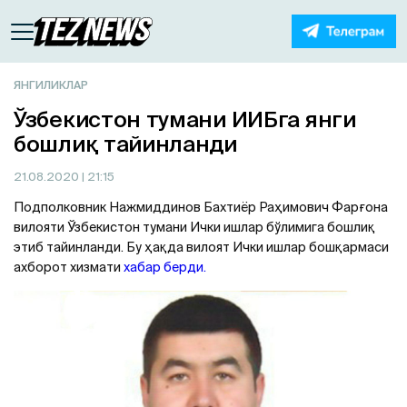
ЯНГИЛИКЛАР
Ўзбекистон тумани ИИБга янги
бошлиқ тайинланди
21.08.2020
| 21:15
Подполковник Нажмиддинов Бахтиёр Раҳимович Фарғона
вилояти Ўзбекистон тумани Ички ишлар бўлимига бошлиқ
этиб тайинланди. Бу ҳақда вилоят Ички ишлар бошқармаси
ахборот хизмати
хабар берди.