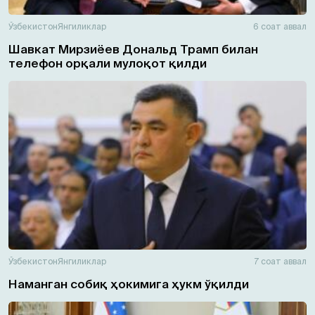
Ўзбекистон
Янгиликлар
6 соат аввал
Шавкат Мирзиёев Дональд Трамп билан
телефон орқали мулоқот қилди
Ўзбекистон
Янгиликлар
7 соат аввал
Наманган собиқ ҳокимига ҳукм ўқилди