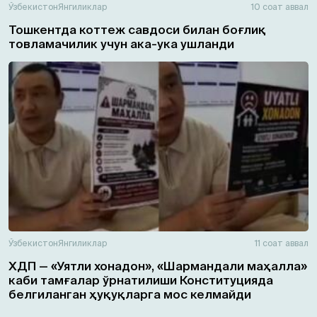
Ўзбекистон
Янгиликлар
10 соат аввал
Тошкентда коттеж савдоси билан боғлиқ
товламачилик учун ака-ука ушланди
Ўзбекистон
Янгиликлар
11 соат аввал
ХДП — «Уятли хонадон», «Шармандали маҳалла»
каби тамғалар ўрнатилиши Конституцияда
белгиланган ҳуқуқларга мос келмайди