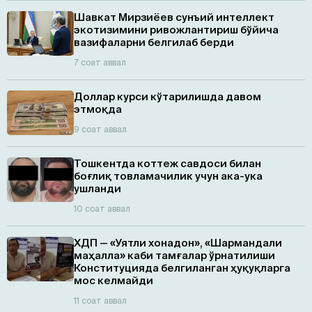
Шавкат Мирзиёев сунъий интеллект
экотизимини ривожлантириш бўйича
вазифаларни белгилаб берди
7 соат аввал
Доллар курси кўтарилишда давом
этмоқда
9 соат аввал
Тошкентда коттеж савдоси билан
боғлиқ товламачилик учун ака-ука
ушланди
10 соат аввал
ХДП — «Уятли хонадон», «Шармандали
маҳалла» каби тамғалар ўрнатилиши
Конституцияда белгиланган ҳуқуқларга
мос келмайди
11 соат аввал