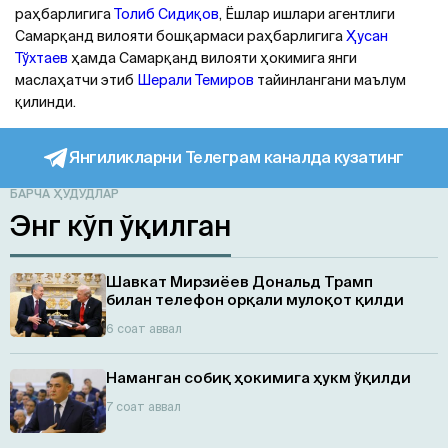
раҳбарлигига
Толиб Сидиқов
, Ёшлар ишлари агентлиги
Самарқанд вилояти бошқармаси раҳбарлигига
Ҳусан
Тўхтаев
ҳамда Самарқанд вилояти ҳокимига янги
маслаҳатчи этиб
Шерали Темиров
тайинлангани маълум
қилинди.
Янгиликларни Телеграм каналда кузатинг
БАРЧА ҲУДУДЛАР
Энг кўп ўқилган
Шавкат Мирзиёев Дональд Трамп
билан телефон орқали мулоқот қилди
6 соат аввал
Наманган собиқ ҳокимига ҳукм ўқилди
7 соат аввал