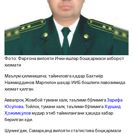
Фото: Фарғона вилояти Ички ишлар бошқармаси ахборот
хизмати
Маълум қилинишича, тайинловга қадар Бахтиёр
Нажмиддинов Марғилон шаҳар ИИБ бошлиғи лавозимида
хизмат қилган.
Aввалроқ Жомбой тумани халқ таълими бўлимига
Зарифа
Юсупова
, Тойлоқ тумани халқ таълими бўлимига
Хуршид
Ҳожимқулов
мудир этиб тайинлангани ҳақида хабар
берилган эди.
Шунингдек, Самарқанд вилояти статистика бошқармаси