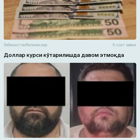
Ўзбекистон
Янгиликлар
9 соат аввал
Доллар курси кўтарилишда давом этмоқда