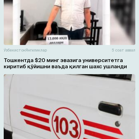
Ўзбекистон
Янгиликлар
5 соат аввал
Тошкентда $20 минг эвазига университетга
киритиб қўйишни ваъда қилган шахс ушланди