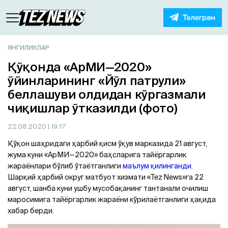
ЯНГИЛИКЛАР
Қўқонда «АрМИ—2020»
ўйинларининг «Йўл патрули»
беллашуви олдидан кўргазмали
чиқишлар ўтказилди (фото)
22.08.2020
| 19:17
Қўқон шаҳридаги ҳарбий қисм ўқув марказида 21 август,
жума куни «АрМИ—2020» баҳсларига тайёргарлик
жараёнлари бўлиб ўтаётганлиги
маълум қилинганди
.
Шарқий ҳарбий округ матбуот хизмати «Tez News»га 22
август, шанба куни ушбу мусобақанинг тантанали очилиш
маросимига тайёргарлик жараёни кўрилаётганлиги ҳақида
хабар берди.