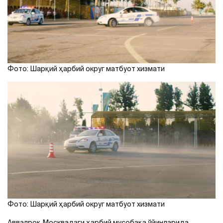
Фото: Шарқий ҳарбий округ матбуот хизмати
Фото: Шарқий ҳарбий округ матбуот хизмати
Аввалроқ Москвадаги ҳарбий мусобақа ўйинларида