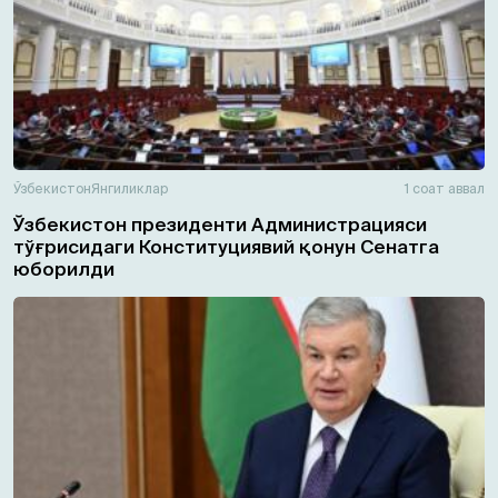
Ўзбекистон
Янгиликлар
1 соат аввал
Ўзбекистон президенти Администрацияси
тўғрисидаги Конституциявий қонун Сенатга
юборилди