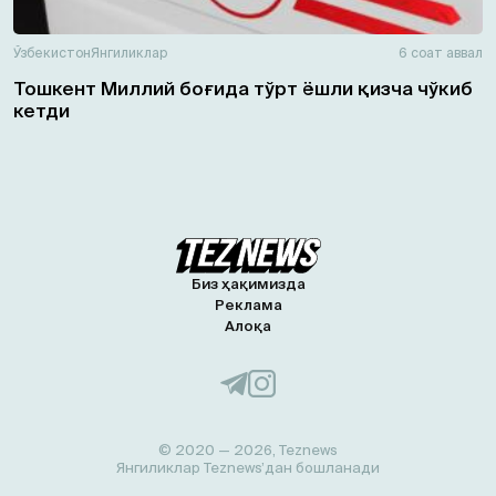
Ўзбекистон
Янгиликлар
6 соат аввал
Тошкент Миллий боғида тўрт ёшли қизча чўкиб
кетди
Биз ҳақимизда
Реклама
Алоқа
© 2020 — 2026, Teznews
Янгиликлар Teznews’дан бошланади