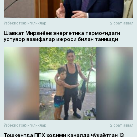
Ўзбекистон
Янгиликлар
2 соат аввал
Шавкат Мирзиёев энергетика тармоғидаги
устувор вазифалар ижроси билан танишди
Ўзбекистон
Янгиликлар
2 соат аввал
Тошкентда ППХ ходими каналда чўкаётган 13