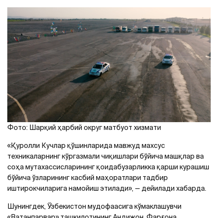
Фото: Шарқий ҳарбий округ матбуот хизмати
«Қуролли Кучлар қўшинларида мавжуд махсус
техникаларнинг кўргазмали чиқишлари бўйича машқлар ва
соҳа мутахассисларининг қоидабузарликка қарши курашиш
бўйича ўзларининг касбий маҳоратлари тадбир
иштирокчиларига намойиш этилади», — дейилади хабарда.
Шунингдек, Ўзбекистон мудофаасига кўмаклашувчи
«Ватанпарвар» ташкилотининг Андижон, Фарғона,