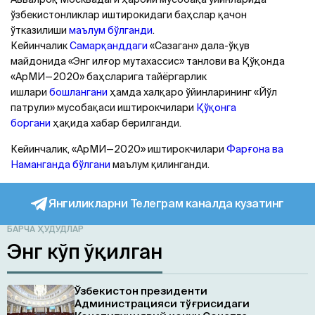
ўзбекистонликлар иштирокидаги баҳслар қачон
ўтказилиши
маълум бўлганди
.
Кейинчалик
Самарқанддаги
«Сазаган» дала-ўқув
майдонида «Энг илғор мутахассис» танлови ва Қўқонда
«АрМИ—2020» баҳсларига тайёргарлик
ишлари
бошлангани
ҳамда халқаро ўйинларининг «Йўл
патрули» мусобақаси иштирокчилари
Қўқонга
боргани
ҳақида хабар берилганди.
Кейинчалик, «АрМИ—2020» иштирокчилари
Фарғона ва
Наманганда бўлгани
маълум қилинганди.
Янгиликларни Телеграм каналда кузатинг
БАРЧА ҲУДУДЛАР
Энг кўп ўқилган
Ўзбекистон президенти
Администрацияси тўғрисидаги