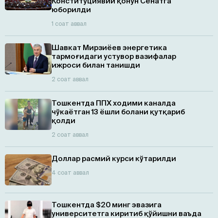
Конституциявий қонун Сенатга
юборилди
1 соат аввал
Шавкат Мирзиёев энергетика
тармоғидаги устувор вазифалар
ижроси билан танишди
2 соат аввал
Тошкентда ППХ ходими каналда
чўкаётган 13 ёшли болани қутқариб
қолди
2 соат аввал
Доллар расмий курси кўтарилди
4 соат аввал
Тошкентда $20 минг эвазига
университетга киритиб қўйишни ваъда