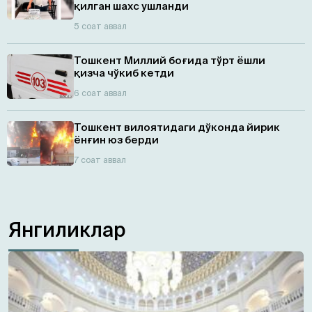
қилган шахс ушланди
5 соат аввал
Тошкент Миллий боғида тўрт ёшли
қизча чўкиб кетди
6 соат аввал
Тошкент вилоятидаги дўконда йирик
ёнғин юз берди
7 соат аввал
Янгиликлар