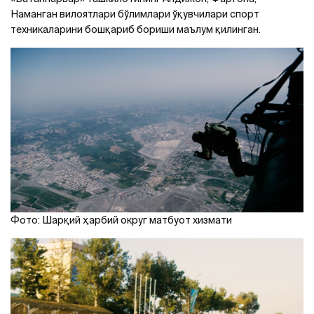
Наманган вилоятлари бўлимлари ўқувчилари спорт
техникаларини бошқариб бориши маълум қилинган.
Фото: Шарқий ҳарбий округ матбуот хизмати