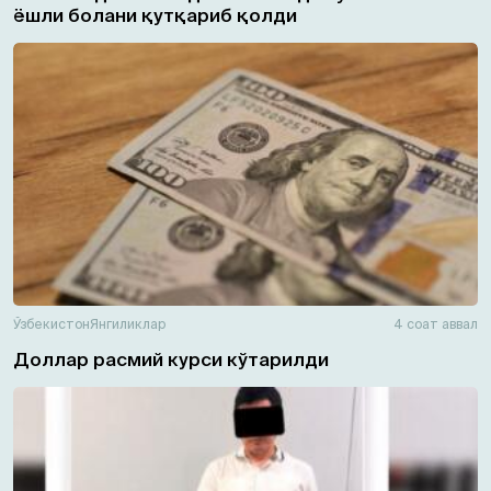
ёшли болани қутқариб қолди
Ўзбекистон
Янгиликлар
4 соат аввал
Доллар расмий курси кўтарилди