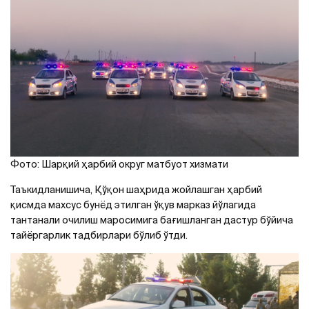
Фото: Шарқий ҳарбий округ матбуот хизмати
Таъкидланишича, Қўқон шаҳрида жойлашган ҳарбий
қисмда махсус бунёд этилган ўқув марказ йўлагида
тантанали очилиш маросимига бағишланган дастур бўйича
тайёргарлик тадбирлари бўлиб ўтди.