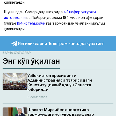
қилинганди.
Шунингдек, Самарқанд шаҳрида
42 нафар улгуржи
истеъмолчи
ва Пайариқда жами 184 миллион сўм қарзи
бўлган
164 истеъмолчи
газ тармоғидан узилгани маълум
қилинганди.
Янгиликларни Телеграм каналда кузатинг
БАРЧА ҲУДУДЛАР
Энг кўп ўқилган
Ўзбекистон президенти
Администрацияси тўғрисидаги
Конституциявий қонун Сенатга
юборилди
6 соат аввал
Шавкат Мирзиёев энергетика
тармоғидаги устувор вазифалар