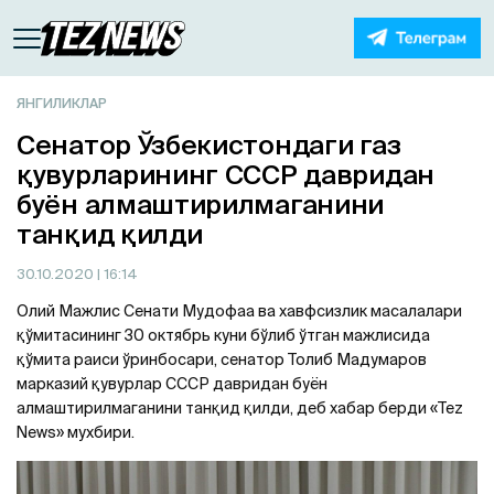
ЯНГИЛИКЛАР
Сенатор Ўзбекистондаги газ
қувурларининг СССР давридан
буён алмаштирилмаганини
танқид қилди
30.10.2020
| 16:14
Олий Мажлис Сенати Мудофаа ва хавфсизлик масалалари
қўмитасининг 30 октябрь куни бўлиб ўтган мажлисида
қўмита раиси ўринбосари, сенатор Толиб Мадумаров
марказий қувурлар СССР давридан буён
алмаштирилмаганини танқид қилди, деб хабар берди «Tez
News» мухбири.