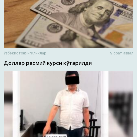
Ўзбекистон
Янгиликлар
9 соат аввал
Доллар расмий курси кўтарилди