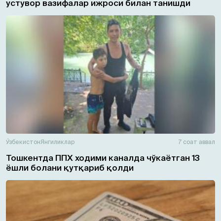
устувор вазифалар ижроси билан танишди
Ўзбекистон
Янгиликлар
7 соат аввал
Тошкентда ППХ ходими каналда чўкаётган 13
ёшли болани қутқариб қолди