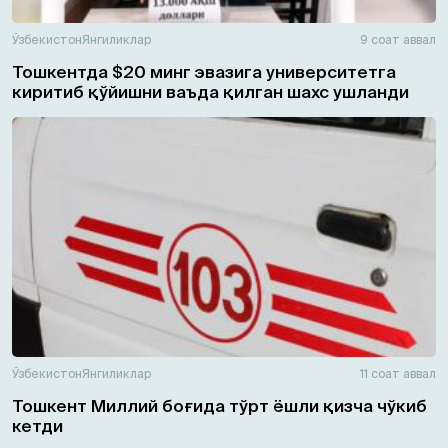
Ўзбекистон
Янгиликлар
9 соат аввал
Тошкентда $20 минг эвазига университетга
киритиб қўйишни ваъда қилган шахс ушланди
Ўзбекистон
Янгиликлар
11 соат аввал
Тошкент Миллий боғида тўрт ёшли қизча чўкиб
кетди