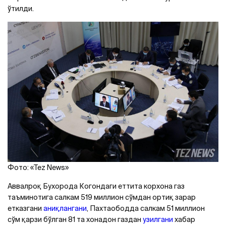
ўтилди.
Фото: «Tez News»
Аввалроқ Бухорода Когондаги еттита корхона газ
таъминотига салкам 519 миллион сўмдан ортиқ зарар
етказгани
аниқлангани
, Пахтаободда салкам 51 миллион
сўм қарзи бўлган 81 та хонадон газдан
узилгани
хабар