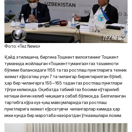
Фото: «Tez News»
Қайд этилишича, биргина Тошкент вилоятининг Тошкент
туманида жойлашган «Тошкенттумангаз» газ таъминоти
бўлими балансидаги 1155 та газ ростлаш пунктларига техник
хизмат кўрсатиш учун 7 та чилангар бириктирилган бўлиб,
ҳар бир чилангарга 155—165 тадан газ ростлаш пунктлари
тўғри келмокда. Оқибатда табиий газ босими кўтарилиб
кетиши ёнғин келиб чиқишига сабаб бўлмоқда. Белгиланган
тартибга кўра куз-қиш мавсумларида газ ростлаш
пунктларига хизмат кўрсатувчи чилангарлар камида ҳар
икки кунда бир маротаба назоратдан ўтказишлари лозим.