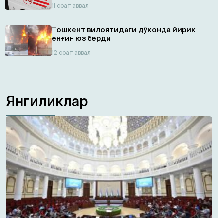
11 соат аввал
Тошкент вилоятидаги дўконда йирик
ёнғин юз берди
12 соат аввал
Янгиликлар