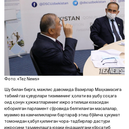
Фото: «Tez News»
Шу билан бирга, мажлис давомида Вазирлар Маҳкамасига
табиий газ қувурлари тизимининг ҳолати ва ушбу соҳага
оид қонун ҳужжатларининг ижро этилиши юзасидан
юборилган парламент сўровида белгиланган масалалар,
муаммо ва камчиликларни бартараф этиш бўйича ҳукумат
томонидан қабул қилинган чора-тадбирлар дастури
ижросини таъминлашга юзаки ёндашилгани кўрсатиб