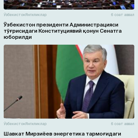
Ўзбекистон
Янгиликлар
6 соат аввал
Ўзбекистон президенти Администрацияси
тўғрисидаги Конституциявий қонун Сенатга
юборилди
Ўзбекистон
Янгиликлар
6 соат аввал
Шавкат Мирзиёев энергетика тармоғидаги