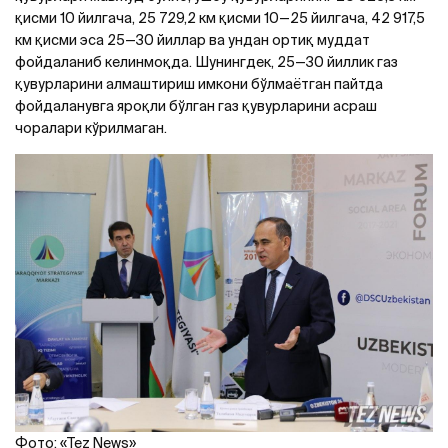
қисми 10 йилгача, 25 729,2 км қисми 10—25 йилгача, 42 917,5
км қисми эса 25—30 йиллар ва ундан ортиқ муддат
фойдаланиб келинмоқда. Шунингдек, 25—30 йиллик газ
қувурларини алмаштириш имкони бўлмаётган пайтда
фойдаланувга яроқли бўлган газ қувурларини асраш
чоралари кўрилмаган.
Фото: «Tez News»