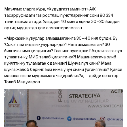
Маълумотларга кўра, «Худудгазтаъминот» АЖ
тасарруфидаги газ ростлаш пунктларининг сони 80 334
тани ташкил этади. Улардан 40 минга яқини 20—30 йилдан
ортиқ муддатда ҳам алмаштирилмаган.
«Марказий қувурлар алмашмаганига 30—40 йил бўлди. Бу
‘Союз’ пайтидаги қувурлар-да?! Нега алмашмаган? 30
йилгача нима қилдингиз? Газнинг пули қани? Аҳоли газга пул
тўлаяпти-ку. МИБ талаб қиляпти-ку?! Машинасигача олиб
қўйяпти-ку тўламаган одамнинг! Шунча пул қани? Мана
шунга жавоб беринг. Биз нима учун сизни ўрганяпмиз? Қайси
масалангизни муҳокамага чақирайлик?», — дейди сенатор
Толиб Мадумаров.