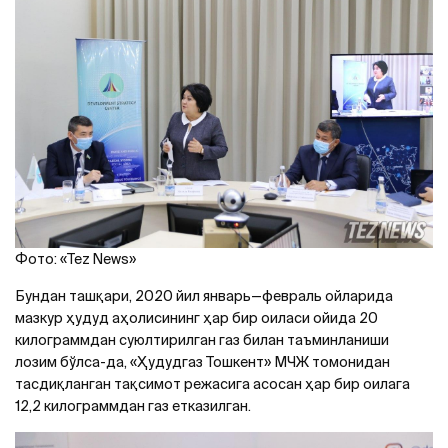
Фото: «Tez News»
Бундан ташқари, 2020 йил январь—февраль ойларида
мазкур ҳудуд аҳолисининг ҳар бир оиласи ойида 20
килограммдан суюлтирилган газ билан таъминланиши
лозим бўлса-да, «Ҳудудгаз Тошкент» МЧЖ томонидан
тасдиқланган тақсимот режасига асосан ҳар бир оилага
12,2 килограммдан газ етказилган.