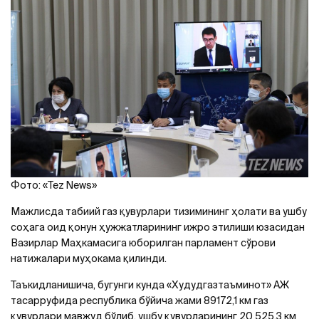
Фото: «Tez News»
Мажлисда табиий газ қувурлари тизимининг ҳолати ва ушбу
соҳага оид қонун ҳужжатларининг ижро этилиши юзасидан
Вазирлар Маҳкамасига юборилган парламент сўрови
натижалари муҳокама қилинди.
Таъкидланишича, бугунги кунда «Худудгазтаъминот» АЖ
тасарруфида республика бўйича жами 89172,1 км газ
қувурлари мавжуд бўлиб, ушбу қувурларининг 20 525,3 км