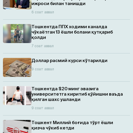
ижроси билан танишди
6 соат аввал
Тошкентда ППХ ходими каналда
чўкаётган 13 ёшли болани қутқариб
қолди
7 соат аввал
Доллар расмий курси кўтарилди
9 соат аввал
Тошкентда $20 минг эвазига
университетга киритиб қўйишни ваъда
қилган шахс ушланди
9 соат аввал
Тошкент Миллий боғида тўрт ёшли
қизча чўкиб кетди