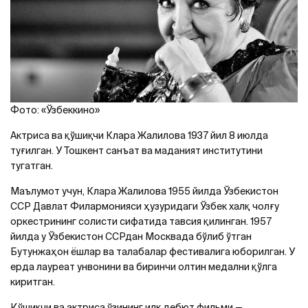
Фото: «Ўзбеккинo»
Актриса ва қўшиқчи Клара Жалилова 1937 йил 8 июлда
туғилган. У Тошкент санъат ва маданият институтини
тугатган.
Маълумот учун, Клара Жалилова 1955 йилда Ўзбекистон
ССР Давлат Филармонияси ҳузуридаги Ўзбек халқ чолғу
оркестрининг солисти сифатида тавсия қилинган. 1957
йилда у Ўзбекистон ССРдан Москвада бўлиб ўтган
Бутунжаҳон ёшлар ва талабалар фестивалига юборилган. У
ерда лауреат унвонини ва биринчи олтин медални қўлга
киритган.
Қўшиқчи ва актриса ўзининг илк дебют фильми —