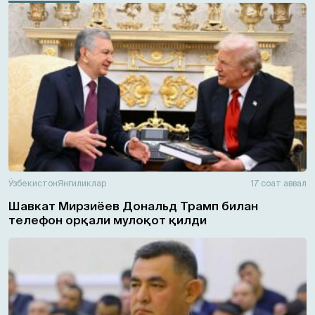
Ўзбекистон
Янгиликлар
17 соат аввал
Шавкат Мирзиёев Дональд Трамп билан
телефон орқали мулоқот қилди