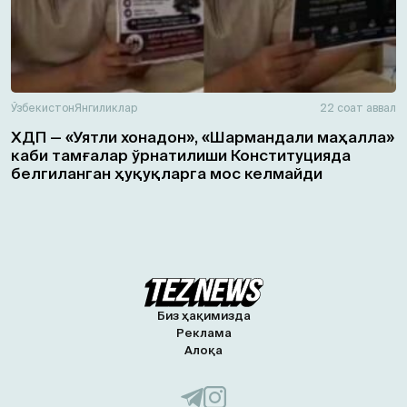
Ўзбекистон
Янгиликлар
22 соат аввал
ХДП — «Уятли хонадон», «Шармандали маҳалла»
каби тамғалар ўрнатилиши Конституцияда
белгиланган ҳуқуқларга мос келмайди
Биз ҳақимизда
Реклама
Алоқа