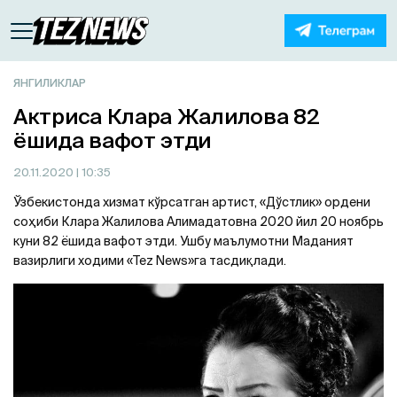
ЯНГИЛИКЛАР
Актриса Клара Жалилова 82
ёшида вафот этди
20.11.2020
| 10:35
Ўзбекистонда хизмат кўрсатган артист, «Дўстлик» ордени
соҳиби Клара Жалилова Алимадатовна 2020 йил 20 ноябрь
куни 82 ёшида вафот этди. Ушбу маълумотни Маданият
вазирлиги ходими «Tez News»га тасдиқлади.