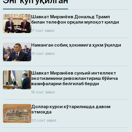
Энг кўп ўқилган
Шавкат Мирзиёев Дональд Трамп
билан телефон орқали мулоқот қилди
17 соат аввал
Наманган собиқ ҳокимига ҳукм ўқилди
18 соат аввал
Шавкат Мирзиёев сунъий интеллект
экотизимини ривожлантириш бўйича
вазифаларни белгилаб берди
18 соат аввал
Доллар курси кўтарилишда давом
этмоқда
20 соат аввал