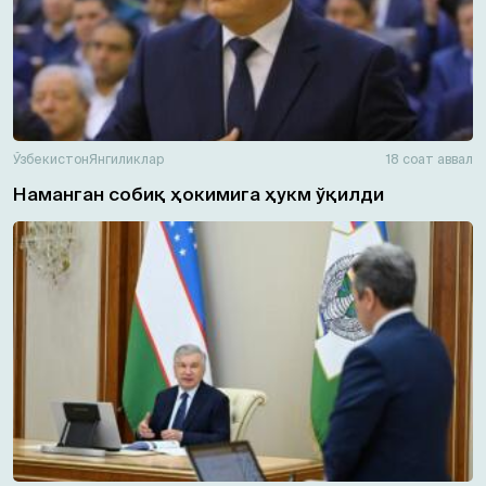
Ўзбекистон
Янгиликлар
18 соат аввал
Наманган собиқ ҳокимига ҳукм ўқилди