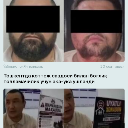
Ўзбекистон
Янгиликлар
20 соат аввал
Тошкентда коттеж савдоси билан боғлиқ
товламачилик учун ака-ука ушланди