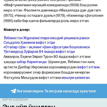
«Мафтунингман» мусиқий комедиясида (1958) бош ролни
ижро этган. Фаолияти давомида «Маҳаллада дув-дув гап»
(1970), «Чинор остидаги дуэль» (1979), «Келинлар қўзғолони»
(1985) каби бир қанча фильмларда роль ижро этган.
Мавзуга доир:
Ўзбекистон Журналистлари ижодий уюшмаси раиси
Саъдулла Ҳакимов вафот этди
«Оталар сўзи – ақлнинг кўзи» кўрсатуви бошловчиси
Тўхтамурод Зуфаров 84 ёшида вафот этди
Аввалроқ Ёзувчи Эврил Турон 80 ёшда вафот этгани
ҳақида
хабар берилганди
. Шунингдек, Ўзбекистон халқ
артисти Дилбар Икромова коронавирусдан
вафот этгани
,
коронавируснинг оғир формасини бошдан кечирган
Фатҳулла Маъсудов вафот этгани
маълум қилинган
.
Янгиликларни Телеграм каналда кузатинг
БАРЧА ҲУДУДЛАР