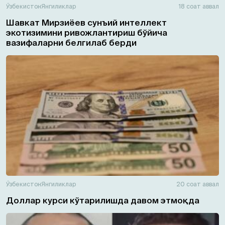
Ўзбекистон
Янгиликлар
18 соат аввал
Шавкат Мирзиёев сунъий интеллект
экотизимини ривожлантириш бўйича
вазифаларни белгилаб берди
Ўзбекистон
Янгиликлар
20 соат аввал
Доллар курси кўтарилишда давом этмоқда