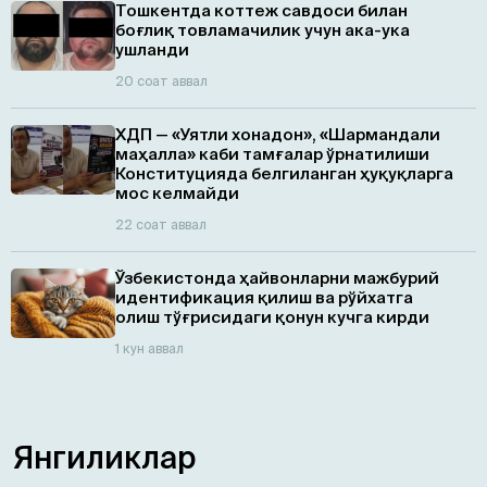
Тошкентда коттеж савдоси билан
боғлиқ товламачилик учун ака-ука
ушланди
20 соат аввал
ХДП — «Уятли хонадон», «Шармандали
маҳалла» каби тамғалар ўрнатилиши
Конституцияда белгиланган ҳуқуқларга
мос келмайди
22 соат аввал
Ўзбекистонда ҳайвонларни мажбурий
идентификация қилиш ва рўйхатга
олиш тўғрисидаги қонун кучга кирди
1 кун аввал
Янгиликлар