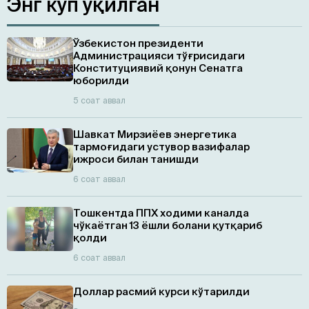
Энг кўп ўқилган
Ўзбекистон президенти
Администрацияси тўғрисидаги
Конституциявий қонун Сенатга
юборилди
5 соат аввал
Шавкат Мирзиёев энергетика
тармоғидаги устувор вазифалар
ижроси билан танишди
6 соат аввал
Тошкентда ППХ ходими каналда
чўкаётган 13 ёшли болани қутқариб
қолди
6 соат аввал
Доллар расмий курси кўтарилди