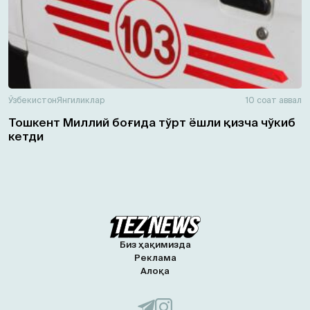
Ўзбекистон
Янгиликлар
10 соат аввал
Тошкент Миллий боғида тўрт ёшли қизча чўкиб
кетди
Биз ҳақимизда
Реклама
Алоқа