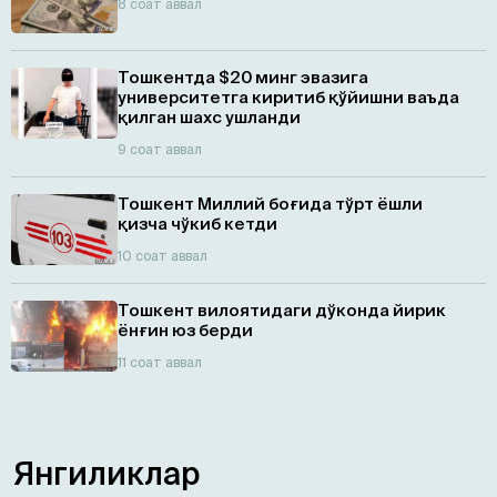
8 соат аввал
Тошкентда $20 минг эвазига
университетга киритиб қўйишни ваъда
қилган шахс ушланди
9 соат аввал
Тошкент Миллий боғида тўрт ёшли
қизча чўкиб кетди
10 соат аввал
Тошкент вилоятидаги дўконда йирик
ёнғин юз берди
11 соат аввал
Янгиликлар