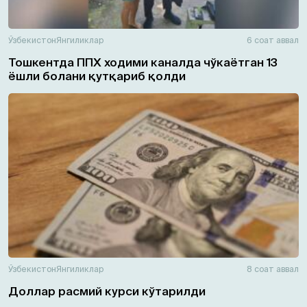
Ўзбекистон
Янгиликлар
6 соат аввал
Тошкентда ППХ ходими каналда чўкаётган 13
ёшли болани қутқариб қолди
Ўзбекистон
Янгиликлар
8 соат аввал
Доллар расмий курси кўтарилди