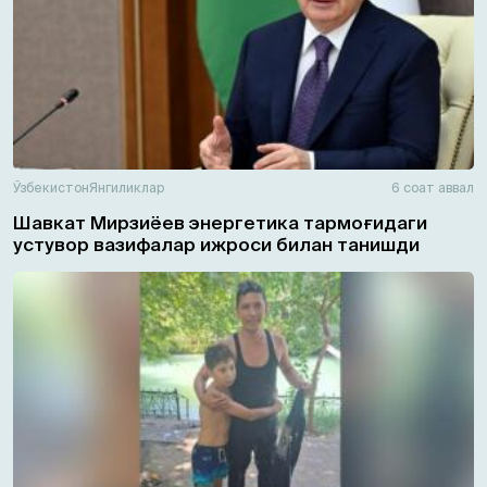
Ўзбекистон
Янгиликлар
6 соат аввал
Шавкат Мирзиёев энергетика тармоғидаги
устувор вазифалар ижроси билан танишди