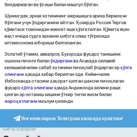
билдирмаган ва ўз иши билан машғул бўлган.
Шунингдек, эркак хотинининг ажрашишга ариза бермоқчи
бўлгани учун ўлдирганини айтган. Ҳозирда Россия Тергов
қўмитаси томонидан жиноят иши қўзғатилган. Қўмита яқин
вақт ичида судга эркакни ҳибсга олиш тўғрисида
илтимоснома юбориши белгиланган.
Эслатиб ўтамиз, аввалроқ Бухорода фуқаро танишини
ошхона пичоғи билан
ўлдиргани
ва Aсакада оилавий
келишмовчилик сабаб хотинини пичоқлаб ўлдирган эр
қўлга
олингани
ҳақида хабар берилган эди. Кейинчалик
Избосканда отасини ҳақорат қилган шахсни пичоқлаган
фуқаро
қўлга олингани
ҳамда Aндижонда аёлини рашк
қилган эр нотаниш кишини ўткир тиғли жисм билан
жароҳатлагани
маълум қилинди.
Янгиликларни Телеграм каналда кузатинг
БАРЧА ҲУДУДЛАР