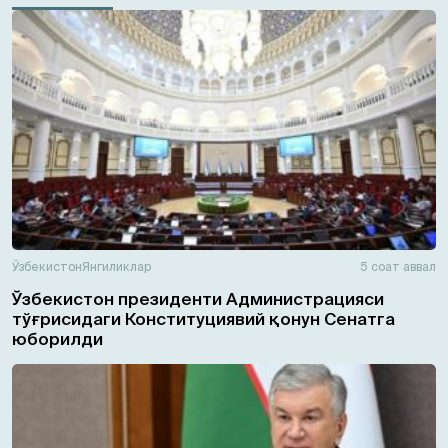
Ўзбекистон
Янгиликлар
5 соат аввал
Ўзбекистон президенти Администрацияси
тўғрисидаги Конституциявий қонун Сенатга
юборилди