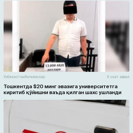
Ўзбекистон
Янгиликлар
9 соат аввал
Тошкентда $20 минг эвазига университетга
киритиб қўйишни ваъда қилган шахс ушланди