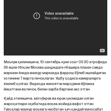
Маълум қилинишича, 10 сентябрь куни соат 05:30 атрофида
36 ёшли Илҳом Москва шаҳридаги «Кашира плаза» савдо
маркази ёнида мазкур марказда фаррош бўлиб ишлайдиган
хотинини 7 марта пичоқлаган. Ушбу ҳодиса камераларга
ёзилиб қолган. Видеода жиноятчи марҳумни йўлакка
йиқитгани ва пичоқ билан зарба бергани акс этган.
Қайд этилишича, аёл кўкрак ва юрак қисмидан олган
жароҳатлари оқибатида воқеа жойида вафот этган.
Гувоҳлар мазкур воқеага нисбатан ҳеч қандай муносабат