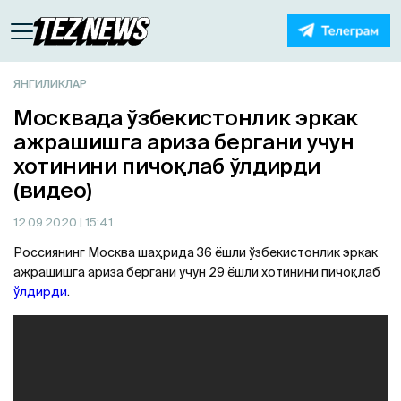
ЯНГИЛИКЛАР
Москвада ўзбекистонлик эркак
ажрашишга ариза бергани учун
хотинини пичоқлаб ўлдирди
(видео)
12.09.2020
| 15:41
Россиянинг Москва шаҳрида 36 ёшли ўзбекистонлик эркак
ажрашишга ариза бергани учун 29 ёшли хотинини пичоқлаб
ўлдирди
.