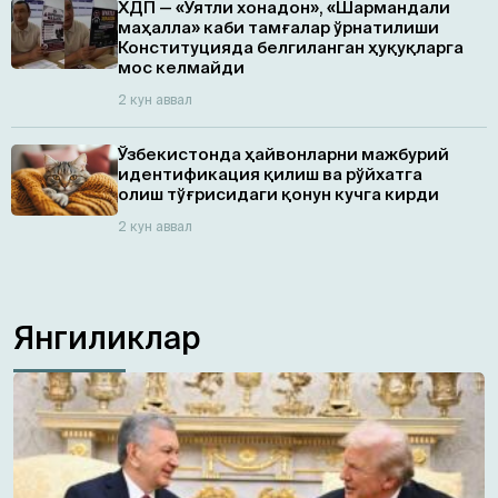
ХДП — «Уятли хонадон», «Шармандали
маҳалла» каби тамғалар ўрнатилиши
Конституцияда белгиланган ҳуқуқларга
мос келмайди
2 кун аввал
Ўзбекистонда ҳайвонларни мажбурий
идентификация қилиш ва рўйхатга
олиш тўғрисидаги қонун кучга кирди
2 кун аввал
Янгиликлар