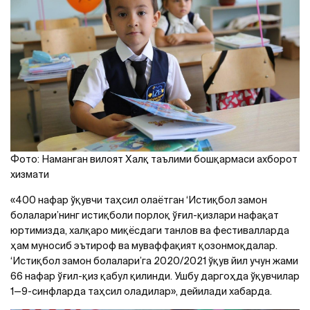
Фото: Наманган вилоят Халқ таълими бошқармаси ахборот
хизмати
«400 нафар ўқувчи таҳсил олаётган ‘Истиқбол замон
болалари’нинг истиқболи порлоқ ўғил-қизлари нафақат
юртимизда, халқаро миқёсдаги танлов ва фестивалларда
ҳам муносиб эътироф ва муваффақият қозонмоқдалар.
‘Истиқбол замон болалари’га 2020/2021 ўқув йил учун жами
66 нафар ўғил-қиз қабул қилинди. Ушбу даргоҳда ўқувчилар
1—9-синфларда таҳсил оладилар», дейилади хабарда.