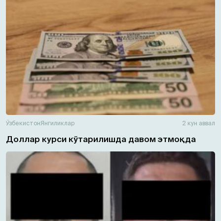
Ўзбекистон
Янгиликлар
2 кун аввал
Доллар курси кўтарилишда давом этмоқда