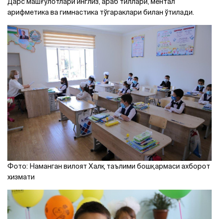
Дарс машғулотлари инглиз, араб тиллари, ментал
арифметика ва гимнастика тўгараклари билан ўтилади.
Фото: Наманган вилоят Халқ таълими бошқармаси ахборот
хизмати