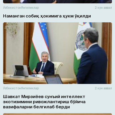
Ўзбекистон
Янгиликлар
2 кун аввал
Наманган собиқ ҳокимига ҳукм ўқилди
Ўзбекистон
Янгиликлар
2 кун аввал
Шавкат Мирзиёев сунъий интеллект
экотизимини ривожлантириш бўйича
вазифаларни белгилаб берди