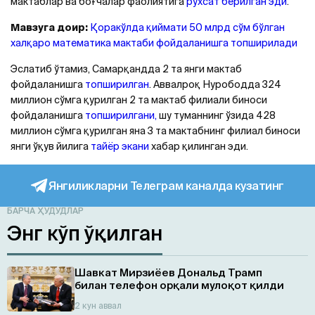
мактаблар ва боғчалар фаолиятига
рухсат берилган эди
.
Мавзуга доир:
Қоракўлда қиймати 50 млрд сўм бўлган
халқаро математика мактаби фойдаланишга топширилади
Эслатиб ўтамиз, Самарқандда 2 та янги мактаб
фойдаланишга
топширилган
. Аввалроқ Нурободда 324
миллион сўмга қурилган 2 та мактаб филиали биноси
фойдаланишга
топширилгани,
шу туманнинг ўзида 428
миллион сўмга қурилган яна 3 та мактабнинг филиал биноси
янги ўқув йилига
тайёр экани
хабар қилинган эди.
Янгиликларни Телеграм каналда кузатинг
БАРЧА ҲУДУДЛАР
Энг кўп ўқилган
Шавкат Мирзиёев Дональд Трамп
билан телефон орқали мулоқот қилди
2 кун аввал