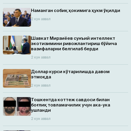
Наманган собиқ ҳокимига ҳукм ўқилди
2 кун аввал
Шавкат Мирзиёев сунъий интеллект
экотизимини ривожлантириш бўйича
вазифаларни белгилаб берди
2 кун аввал
Доллар курси кўтарилишда давом
этмоқда
2 кун аввал
Тошкентда коттеж савдоси билан
боғлиқ товламачилик учун ака-ука
ушланди
2 кун аввал