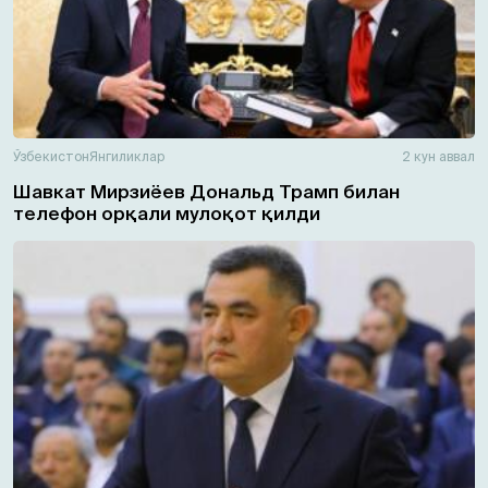
Ўзбекистон
Янгиликлар
2 кун аввал
Шавкат Мирзиёев Дональд Трамп билан
телефон орқали мулоқот қилди