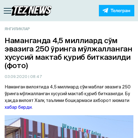
ЯНГИЛИКЛАР
Наманганда 4,5 миллиард сўм
эвазига 250 ўринга мўлжалланган
хусусий мактаб қуриб битказилди
(фото)
03.09.2020
| 08:47
Наманган вилоятида 4,5 миллиард сўм маблағ эвазига 250
ўринга мўлжалланган хусусий мактаб қуриб битказилди. Бу
ҳақда вилоят Халқ таълими бошқармаси ахборот хизмати
хабар берди
.