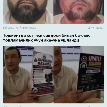
Ўзбекистон
Янгиликлар
2 кун аввал
Тошкентда коттеж савдоси билан боғлиқ
товламачилик учун ака-ука ушланди