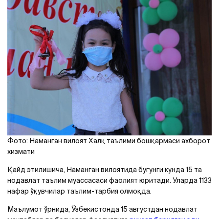
Фото: Наманган вилоят Халқ таълими бошқармаси ахборот
хизмати
Қайд этилишича, Наманган вилоятида бугунги кунда 15 та
нодавлат таълим муассасаси фаолият юритади. Уларда 1133
нафар ўқувчилар таълим-тарбия олмоқда.
Маълумот ўрнида, Ўзбекистонда 15 августдан нодавлат