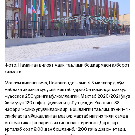
Фото: Наманган вилоят Халқ таълими бошқармаси ахборот
хизмати
Маълум қилинишича, Наманганда жами 4,5 миллиард сўм
маблағи эвазига хусусий мактаб қуриб битказилди. мазкур
муассаса 250 ўринга мўлжалланган. Мактаб 2020/2021 ўқув
йили учун 120 нафар ўқувчини қабул қилди. Уларнинг 88
нафари 1-синф ўқувчиларидир. Бошланғич таълим, яъни 1–4-
синфларга мўлжалланган мазкур мактаб инглиз тили ҳамда
математика фанларига ихтисослаштирилган. Дарслар
эрталаб соат 8:00 дан бошланиб, 12:00 гача давом этади.