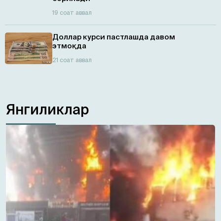
19 соат аввал
Доллар курси пастлашда давом
этмоқда
21 соат аввал
Янгиликлар