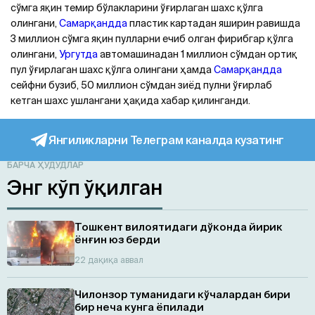
сўмга яқин темир бўлакларини ўғирлаган шахс қўлга
олингани,
Самарқандда
пластик картадан яширин равишда
3 миллион сўмга яқин пулларни ечиб олган фирибгар қўлга
олингани,
Ургутда
автомашинадан 1 миллион сўмдан ортиқ
пул ўғирлаган шахс қўлга олингани ҳамда
Самарқандда
сейфни бузиб, 50 миллион сўмдан зиёд пулни ўғирлаб
кетган шахс ушлангани ҳақида хабар қилинганди.
Янгиликларни Телеграм каналда кузатинг
БАРЧА ҲУДУДЛАР
Энг кўп ўқилган
Тошкент вилоятидаги дўконда йирик
ёнғин юз берди
22 дақиқа аввал
Чилонзор туманидаги кўчалардан бири
бир неча кунга ёпилади