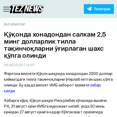
ЯНГИЛИКЛАР
Қўқонда хонадондан салкам 2,5
минг долларлик тилла
тақинчоқларни ўғирлаган шахс
қўлга олинди
05.09.2020
| 12:53
Фарғона вилояти Қўқон шаҳрида хонадондан 2300 доллар
қийматдаги тилла тақинчоқларни ўғирлаб кетган шахс қўлга
олинди. Бу ҳақда вилоят ИИБ ахборот хизмати
хабар
қилди.
Хабарга кўра, Қўқон шаҳри Рисқулибек кўчасида яшовчи
Р.Қ. 31 август куни ИИБга мурожаат қилиб, унда 30 июнь
кунидан 27 август кунига қадар бўлган вақт оралиғида