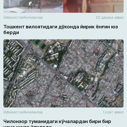
Ўзбекистон
Янгиликлар
22 дақиқа аввал
Тошкент вилоятидаги дўконда йирик ёнғин юз
берди
Ўзбекистон
Янгиликлар
1 соат аввал
Чилонзор туманидаги кўчалардан бири бир
неча кунга ёпилади