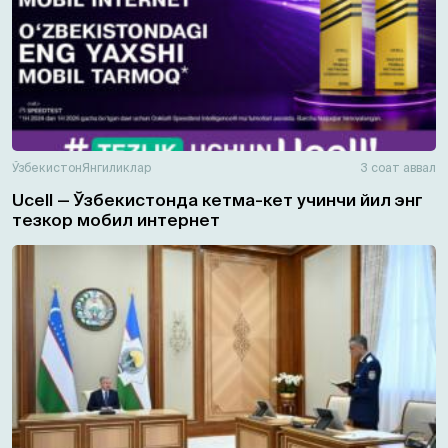
Ўзбекистон
Янгиликлар
3 соат аввал
Ucell — Ўзбекистонда кетма-кет учинчи йил энг
тезкор мобил интернет