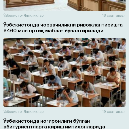
Ўзбекистон
Янгиликлар
18 соат аввал
Ўзбекистонда чорвачиликни ривожлантиришга
$460 млн ортиқ маблағ йўналтирилади
Ўзбекистон
Янгиликлар
19 соат аввал
Ўзбекистонда ногиронлиги бўлган
абитуриентларга кириш имтиҳонларида