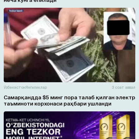
Ўзбекистон
Янгиликлар
3 соат аввал
Самарқандда $5 минг пора талаб қилган электр
таъминоти корхонаси раҳбари ушланди