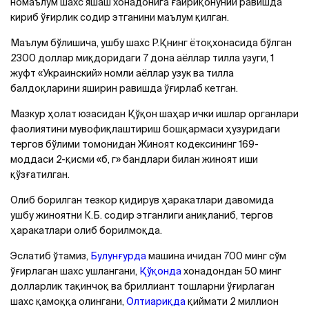
номаълум шахс яшаш хонадонига ғайриқонуний равишда
кириб ўғирлик содир этганини маълум қилган.
Маълум бўлишича, ушбу шахс Р.Қнинг ётоқхонасида бўлган
2300 доллар миқдоридаги 7 дона аёллар тилла узуги, 1
жуфт «Украинский» номли аёллар узук ва тилла
балдоқларини яширин равишда ўғирлаб кетган.
Мазкур ҳолат юзасидан Қўқон шаҳар ички ишлар органлари
фаолиятини мувофиқлаштириш бошқармаси ҳузуридаги
тергов бўлими томонидан Жиноят кодексининг 169-
моддаси 2-қисми «б, г» бандлари билан жиноят иши
қўзғатилган.
Олиб борилган тезкор қидирув ҳаракатлари давомида
ушбу жиноятни К.Б. содир этганлиги аниқланиб, тергов
ҳаракатлари олиб борилмоқда.
Эслатиб ўтамиз,
Булунғурда
машина ичидан 700 минг сўм
ўғирлаган шахс ушлангани,
Қўқонда
хонадондан 50 минг
долларлик тақинчоқ ва бриллиант тошларни ўғирлаган
шахс қамоққа олингани,
Олтиариқда
қиймати 2 миллион