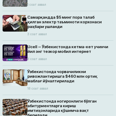
1 соат аввал
Самарқандда $5 минг пора талаб
қилган электр таъминоти корхонаси
раҳбари ушланди
3 соат аввал
Ucell — Ўзбекистонда кетма-кет учинчи
йил энг тезкор мобил интернет
3 соат аввал
Ўзбекистонда чорвачиликни
ривожлантиришга $460 млн ортиқ
маблағ йўналтирилади
18 соат аввал
Ўзбекистонда ногиронлиги бўлган
абитуриентларга кириш
имтиҳонларида қўшимча вақт
берилади