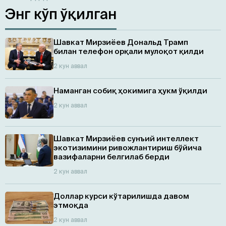
Энг кўп ўқилган
Шавкат Мирзиёев Дональд Трамп
билан телефон орқали мулоқот қилди
2 кун аввал
Наманган собиқ ҳокимига ҳукм ўқилди
2 кун аввал
Шавкат Мирзиёев сунъий интеллект
экотизимини ривожлантириш бўйича
вазифаларни белгилаб берди
2 кун аввал
Доллар курси кўтарилишда давом
этмоқда
2 кун аввал