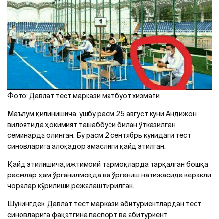
Фото: Давлат тест маркази матбуот хизмати
Маълум қилинишича, ушбу расм 25 август куни Aндижон
вилоятида ҳокимият ташаббуси билан ўтказилган
семинарда олинган. Бу расм 2 сентябрь кунидаги тест
синовларига алоқадор эмаслиги қайд этилган.
Қайд этилишича, ижтимоий тармоқларда тарқалган бошқа
расмлар ҳам ўрганилмоқда ва ўрганиш натижасида керакли
чоралар кўрилиши режалаштирилган.
Шунингдек, Давлат тест маркази абитуриентлардан тест
синовларига фақатгина паспорт ва абитуриент