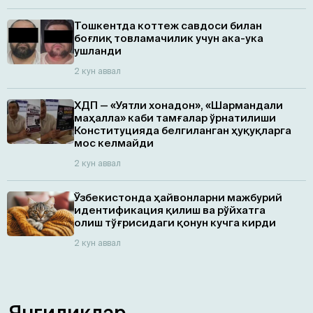
Тошкентда коттеж савдоси билан
боғлиқ товламачилик учун ака-ука
ушланди
2 кун аввал
ХДП — «Уятли хонадон», «Шармандали
маҳалла» каби тамғалар ўрнатилиши
Конституцияда белгиланган ҳуқуқларга
мос келмайди
2 кун аввал
Ўзбекистонда ҳайвонларни мажбурий
идентификация қилиш ва рўйхатга
олиш тўғрисидаги қонун кучга кирди
2 кун аввал
Янгиликлар