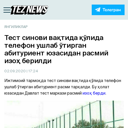
ЯНГИЛИКЛАР
Тест синови вақтида қўлида
телефон ушлаб ўтирган
абитуриент юзасидан расмий
изоҳ берилди
02.09.2020
| 17:24
Ижтимоий тармоқда тест синови вақтида қўлида телефон
ушлаб ўтирган абитуриент расми тарқалди. Бу ҳолат
юзасидан Давлат тест маркази расмий
изоҳ берди
.