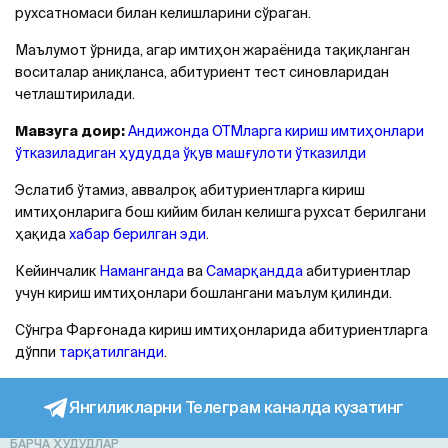
рухсатномаси билан келишларини сўраган.
Маълумот ўрнида, агар имтиҳон жараёнида тақиқланган
воситалар аниқланса, абитуриент тест синовларидан
четлаштирилади.
Мавзуга доир:
Aндижонда ОТМларга кириш имтиҳонлари
ўтказиладиган ҳудудда ўқув машғулоти ўтказилди
Эслатиб ўтамиз, аввалроқ абитуриентларга кириш
имтиҳонларига бош кийим билан келишга рухсат берилгани
ҳақида
хабар берилган эди
.
Кейинчалик
Наманганда
ва
Самарқандда
абитуриентлар
учун кириш имтиҳонлари бошлангани маълум қилинди.
Сўнгра Фарғонада кириш имтиҳонларида абитуриентларга
дўппи
тарқатилганди
.
Янгиликларни Телеграм каналда кузатинг
БАРЧА ҲУДУДЛАР