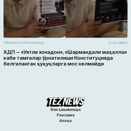
Ўзбекистон
Янгиликлар
2 кун аввал
ХДП — «Уятли хонадон», «Шармандали маҳалла»
каби тамғалар ўрнатилиши Конституцияда
белгиланган ҳуқуқларга мос келмайди
Биз ҳақимизда
Реклама
Алоқа