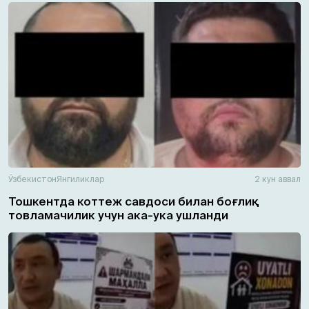
Ўзбекистон
Янгиликлар
2 кун аввал
Тошкентда коттеж савдоси билан боғлиқ
товламачилик учун ака-ука ушланди