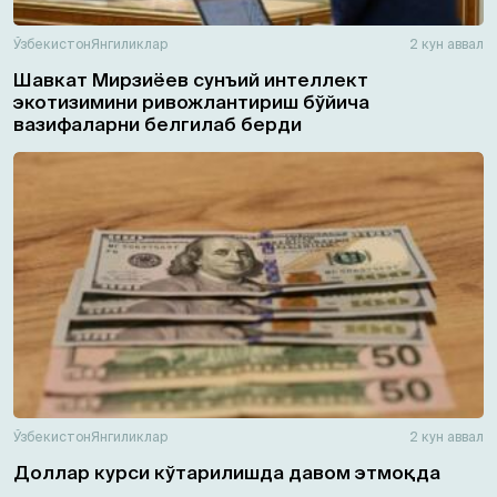
Ўзбекистон
Янгиликлар
2 кун аввал
Шавкат Мирзиёев сунъий интеллект
экотизимини ривожлантириш бўйича
вазифаларни белгилаб берди
Ўзбекистон
Янгиликлар
2 кун аввал
Доллар курси кўтарилишда давом этмоқда