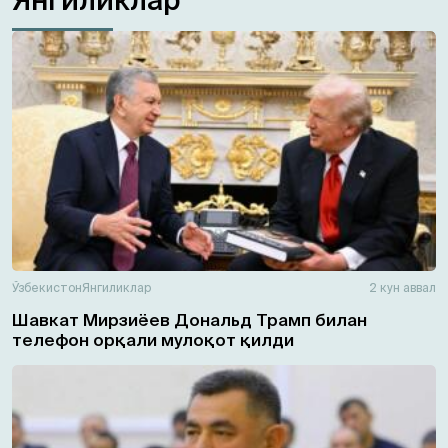
Ўзбекистон
Янгиликлар
2 кун аввал
Шавкат Мирзиёев Дональд Трамп билан
телефон орқали мулоқот қилди