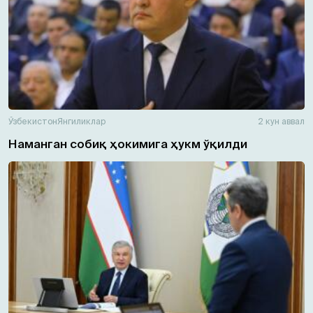
Ўзбекистон
Янгиликлар
2 кун аввал
Наманган собиқ ҳокимига ҳукм ўқилди