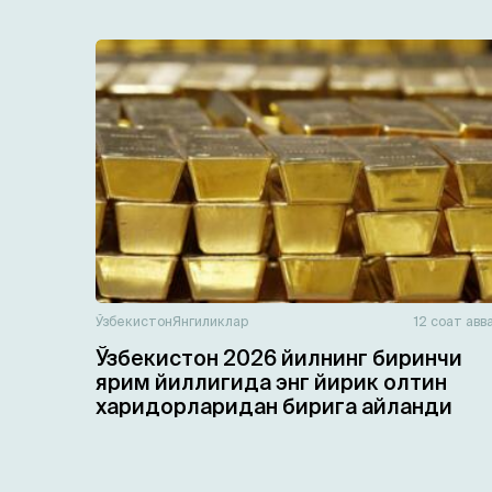
Ўзбекистон
Янгиликлар
12 соат авв
Ўзбекистон 2026 йилнинг биринчи
ярим йиллигида энг йирик олтин
харидорларидан бирига айланди