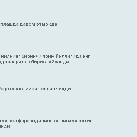
стлашда давом этмоқда
 йилнинг биринчи ярим йиллигида энг
идорларидан бирига айланди
борхонада йирик ёнғин чиқди
да аёл фарзандининг таглигида олтин
инди