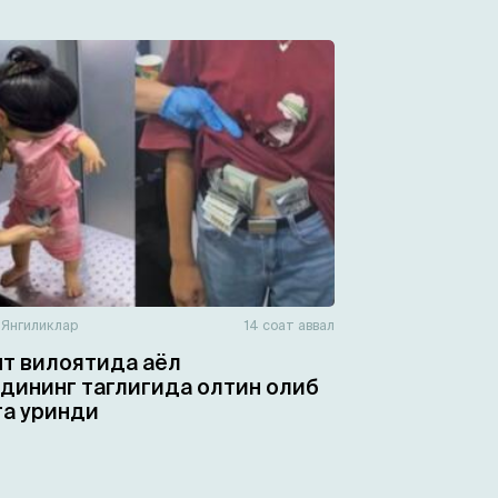
н
Янгиликлар
14 соат аввал
т вилоятида аёл
дининг таглигида олтин олиб
а уринди