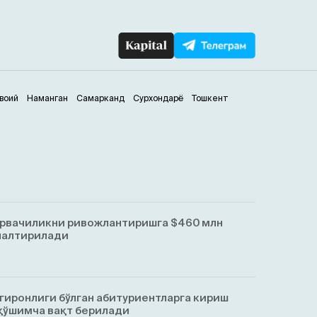
воий
Наманган
Самарканд
Сурхондарё
Тошкент
орвачиликни ривожлантиришга $460 млн
налтирилади
гиронлиги бўлган абитуриентларга кириш
қўшимча вақт берилади