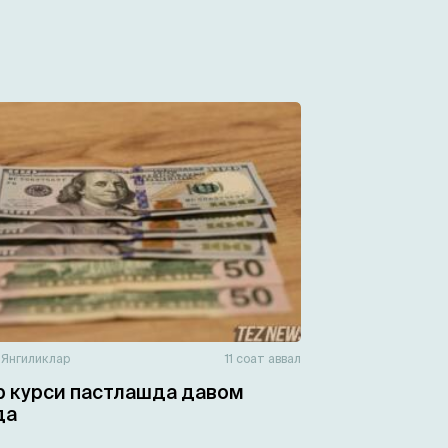
н
Янгиликлар
11 соат аввал
 курси пастлашда давом
да