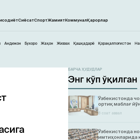
исодиёт
Сиёсат
Спорт
Жамият
Коммунал
Қарорлар
м
Андижон
Бухоро
Жаҳон
Жиззах
Қашқадарё
Қорақалпоғистон
На
БАРЧА ҲУДУДЛАР
Энг кўп ўқилган
ст
Ўзбекистонда ч
ортиқ маблағ йў
8 соат аввал
асига
Ўзбекистонда но
имтиҳонларида 