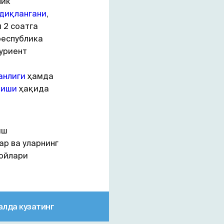
лик
диқлангани
,
 2 соатга
еспублика
туриент
анлиги
ҳамда
лиши
ҳақида
иш
р ва уларнинг
жойлари
алда кузатинг