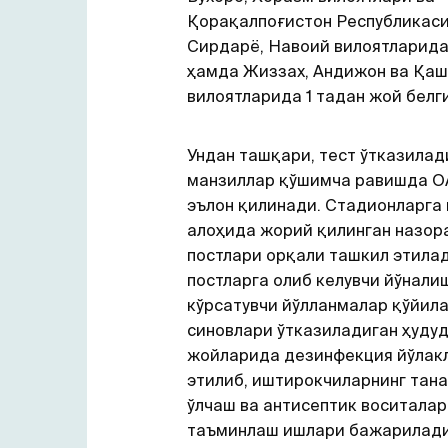
Қорақалпоғистон Республикаси
Сирдарё, Навоий вилоятларида
ҳамда Жиззах, Андижон ва Қа
вилоятларида 1 тадан жой белг
Ундан ташқари, тест ўтказилад
манзиллар қўшимча равишда О
эълон қилинади. Стадионларга
алоҳида жорий қилинган назор
постлари орқали ташкил этила
постларга олиб келувчи йўнали
кўрсатувчи йўлланмалар қўйила
синовлари ўтказиладиган ҳуду
жойларида дезинфекция йўлак
этилиб, иштирокчиларнинг тан
ўлчаш ва антисептик воситалар
таъминлаш ишлари бажарилади