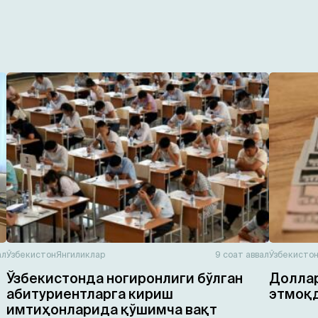
ал
Ўзбекистон
Янгиликлар
9 соат аввал
Ўзбекисто
Ўзбекистонда ногиронлиги бўлган
Доллар
абитуриентларга кириш
этмоқ
имтиҳонларида қўшимча вақт