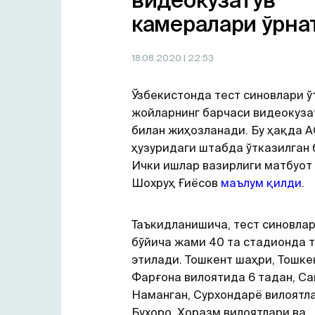
видеокузатув
камералари ўрна
18.08.2020
| 22:53
Ўзбекистонда тест синовлари 
жойларнинг барчаси видеокуза
билан жиҳозланади. Бу ҳақда 
ҳузуридаги штабда ўтказилган
Ички ишлар вазирлиги матбуот
Шохруҳ Ғиёсов
маълум қилди
.
Таъкидланишича, тест синовла
бўйича жами 40 та стадионда 
этилади. Тошкент шаҳри, Тошке
Фарғона вилоятида 6 тадан, С
Наманган, Сурхондарё вилоятла
Бухоро, Хоразм вилоятлари ва