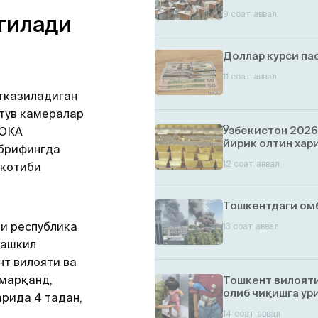
9 соат аввал
тилади
Доллар курси па
11 соат аввал
ўтказиладиган
тув камералар
Ўзбекистон 2026
АОКА
йирик олтин хар
 брифингда
12 соат аввал
 котиби
Тошкентдаги ом
ри республика
13 соат аввал
ташкил
нт вилояти ва
амарқанд,
Тошкент вилояти
олиб чиқишга ур
рида 4 тадан,
14 соат аввал