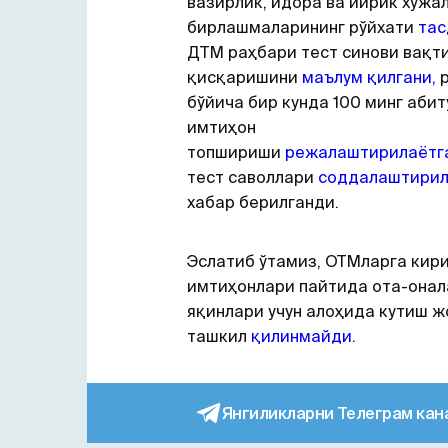
вазирлик, идора ва йирик хўжа
бирлашмаларининг рўйхати
тас
ДТМ раҳбари тест синови вақти
қисқаришини
маълум қилгани,
р
бўйича бир кунда 100 минг аби
имтиҳон
топшириши
режалаштирилаётг
тест саволлари
соддалаштири
хабар берилганди.
Эслатиб ўтамиз, ОТМларга кир
имтиҳонлари пайтида ота-онала
яқинлари учун алоҳида кутиш 
ташкил
қилинмайди
.
Янгиликларни Телеграм кан