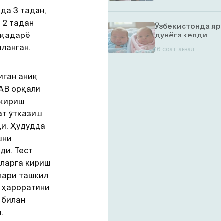
да 3 тадан,
 2 тадан
Ўзбекистонда яр
шқадарё
дунёга келди
иланган.
16 соат аввал
иган аниқ
АВ орқали
 кириш
ат ўтказиш
ди. Ҳудудда
шни
ди. Тест
дларга кириш
лари ташкил
а ҳароратини
 билан
.