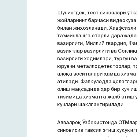
Шунингдек, тест синовлари ўтк
жойларнинг барчаси видеокуза
билан жиҳозланади. Хавфсизли
таъминлашга етарли даражада
вазирлиги, Миллий гвардия, Ф
вазиятлар вазирлиги ва Соғлиқ
вазирлиги ходимлари, турғун ва
юрувчи металлодетекторлар, т
алоқа воситалари ҳамда хизма
этилади. Фавқулодда ҳолатлар
олиш мақсадида ҳар бир куч и
тизимида хизматга жалб этиш у
кучлари шакллантирилади.
Аввалроқ Ўзбекистонда ОТМлар
синовисиз тавсия этиш ҳуқуқиг