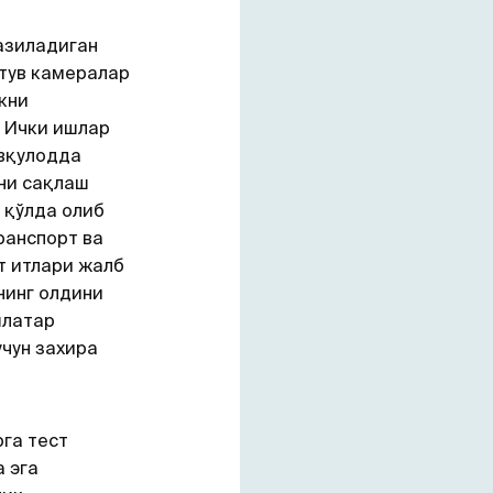
азиладиган
тув камералар
кни
 Ички ишлар
авқулодда
ни сақлаш
 қўлда олиб
ранспорт ва
т итлари жалб
нинг олдини
шлатар
чун захира
га тест
а эга