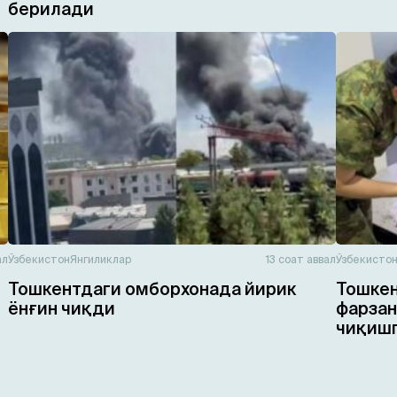
берилади
ал
Ўзбекистон
Янгиликлар
13 соат аввал
Ўзбекисто
Тошкентдаги омборхонада йирик
Тошкен
ёнғин чиқди
фарзан
чиқишг