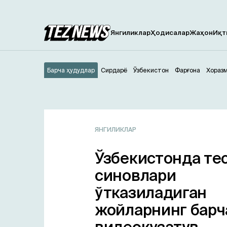
Янгиликлар
Ҳодисалар
Жаҳон
Иқт
Барча ҳудудлар
Сирдарё
Ўзбекистон
Фарғона
Хораз
ЯНГИЛИКЛАР
Ўзбекистонда те
синовлари
ўтказиладиган
жойларнинг барч