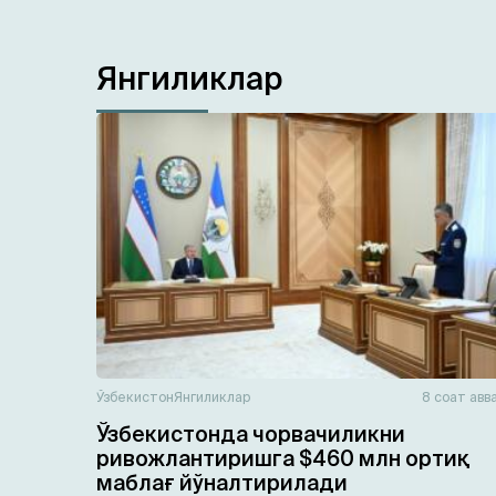
Янгиликлар
Ўзбекистон
Янгиликлар
8 соат авв
Ўзбекистонда чорвачиликни
ривожлантиришга $460 млн ортиқ
маблағ йўналтирилади