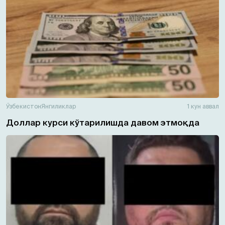
Ўзбекистон
Янгиликлар
1 кун аввал
Доллар курси кўтарилишда давом этмоқда