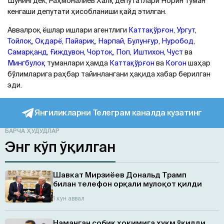
Шунингдек, Раҳмоналиев Халқ депутатлари Норин туман
кенгаши депутати ҳисобланиши қайд этилган.
Аввалроқ ёшлар ишлари агентлиги
Каттақўрғон
,
Ургут
,
Тойлоқ
,
Оқдарё
,
Пайариқ
,
Нарпай
,
Булунғур
,
Нуробод
,
Самарқанд
,
Ғиждувон
,
Чортоқ
,
Поп
,
Иштихон
,
Чуст
ва
Мингбулоқ
туманлари ҳамда
Каттақўрғон
ва
Когон
шаҳар
бўлимларига раҳбар тайинлангани ҳақида хабар берилган
эди.
Янгиликларни Телеграм каналда кузатинг
БАРЧА ҲУДУДЛАР
Энг кўп ўқилган
Шавкат Мирзиёев Дональд Трамп
билан телефон орқали мулоқот қилди
1 кун аввал
Наманган собиқ ҳокимига ҳукм ўқилди