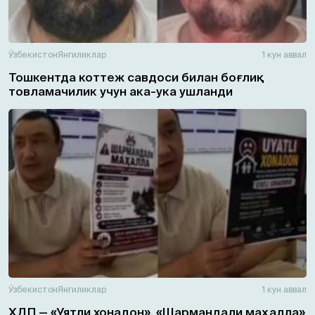
Ўзбекистон
Янгиликлар
1 кун аввал
Тошкентда коттеж савдоси билан боғлиқ
товламачилик учун ака-ука ушланди
Ўзбекистон
Янгиликлар
1 кун аввал
ХДП — «Уятли хонадон», «Шармандали маҳалла»