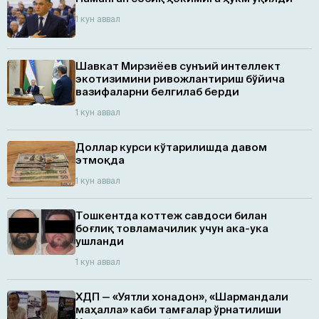
1 кун аввал
Шавкат Мирзиёев сунъий интеллект
экотизимини ривожлантириш бўйича
вазифаларни белгилаб берди
1 кун аввал
Доллар курси кўтарилишда давом
этмоқда
1 кун аввал
Тошкентда коттеж савдоси билан
боғлиқ товламачилик учун ака-ука
ушланди
1 кун аввал
ХДП — «Уятли хонадон», «Шармандали
маҳалла» каби тамғалар ўрнатилиши