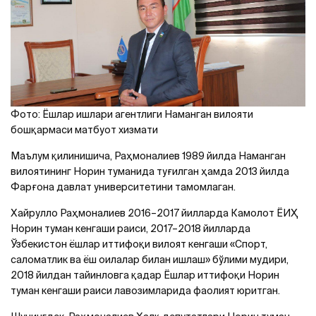
Фото: Ёшлар ишлари агентлиги Наманган вилояти
бошқармаси матбуот хизмати
Маълум қилинишича, Раҳмоналиев 1989 йилда Наманган
вилоятининг Норин туманида туғилган ҳамда 2013 йилда
Фарғона давлат университетини тамомлаган.
Хайрулло Раҳмоналиев 2016–2017 йилларда Камолот ЁИҲ
Норин туман кенгаши раиси, 2017–2018 йилларда
Ўзбекистон ёшлар иттифоқи вилоят кенгаши «Спорт,
саломатлик ва ёш оилалар билан ишлаш» бўлими мудири,
2018 йилдан тайинловга қадар Ёшлар иттифоқи Норин
туман кенгаши раиси лавозимларида фаолият юритган.