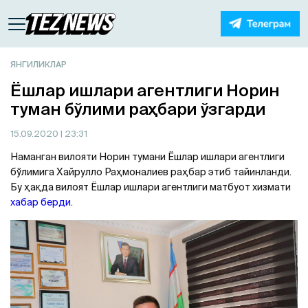
ЯНГИЛИКЛАР
Ёшлар ишлари агентлиги Норин
туман бўлими раҳбари ўзгарди
15.09.2020
| 23:31
Наманган вилояти Норин тумани Ёшлар ишлари агентлиги
бўлимига Хайрулло Раҳмоналиев раҳбар этиб тайинланди.
Бу ҳақда вилоят Ёшлар ишлари агентлиги матбуот хизмати
хабар берди
.