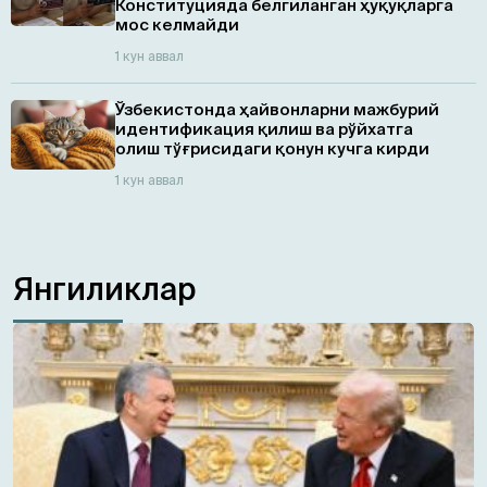
Конституцияда белгиланган ҳуқуқларга
мос келмайди
1 кун аввал
Ўзбекистонда ҳайвонларни мажбурий
идентификация қилиш ва рўйхатга
олиш тўғрисидаги қонун кучга кирди
1 кун аввал
Янгиликлар