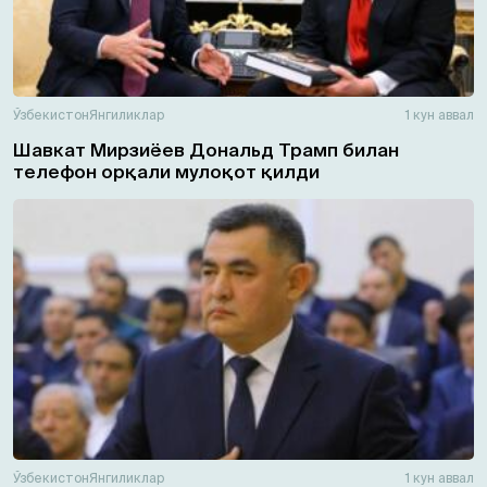
Ўзбекистон
Янгиликлар
1 кун аввал
Шавкат Мирзиёев Дональд Трамп билан
телефон орқали мулоқот қилди
Ўзбекистон
Янгиликлар
1 кун аввал