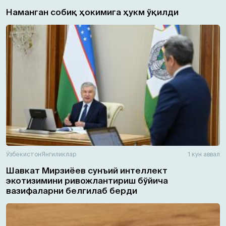
Наманган собиқ ҳокимига ҳукм ўқилди
Ўзбекистон
Янгиликлар
1 кун аввал
Шавкат Мирзиёев сунъий интеллект
экотизимини ривожлантириш бўйича
вазифаларни белгилаб берди