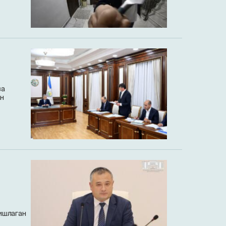
ва
ан
ишлаган