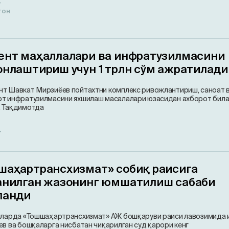
т
тон
ент маҳаллалари ва инфратузилмасини
онлаштириш учун 1 трлн сўм ажратилади
т Шавкат Мирзиёев пойтахтни комплекс ривожлантириш, саноат 
т инфратузилмасини яхшилаш масалалари юзасидан ахборот бил
. Тақдимотда
т
шаҳартрансхизмат» собиқ раисига
анилган жазонинг юмшатилиш сабаби
ланди
нларда «Тошшаҳартрансхизмат» АЖ бошқаруви раиси лавозимида 
ев ва бошқаларга нисбатан чиқарилган суд қарори кенг