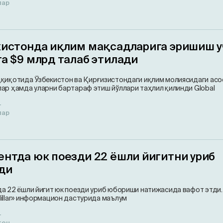
лар
кистонда иқлим мақсадларига эришиш у
а $9 млрд талаб этилади
қиқотида Ўзбекистон ва Қирғизистондаги иқлим молиясидаги асо
ар ҳамда уларни бартараф этиш йўллари таҳлил қилинди Global
т
лар
ентда юк поезди 22 ёшли йигитни уриб
ди
а 22 ёшли йигит юк поезди уриб юбориши натижасида вафот этди.
illar» информацион дастурида маълум
т
тон