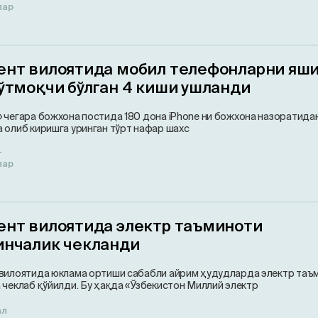
лар
ент вилоятида мобил телефонларни яш
ўтмоқчи бўлган 4 киши ушланди
 чегара божхона постида 180 дона iPhone ни божхона назоратида
 олиб киришга уринган тўрт нафар шахс
т
лар
ент вилоятида электр таъминоти
инчалик чекланди
вилоятида юклама ортиши сабабли айрим ҳудудларда электр таъ
 чеклаб қўйилди. Бу ҳақда «Ўзбекистон Миллий электр
ал