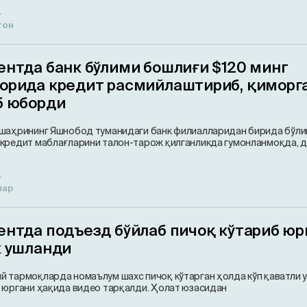
т
тон
ентда банк бўлими бошлиғи $120 минг
орида кредит расмийлаштириб, қиморг
б юборди
шаҳрининг Яшнобод туманидаги банк филиалларидан бирида бўл
кредит маблағларини талон-тарож қилганликда гумонланмоқда, д
т
лар
ентда подъезд бўйлаб пичоқ кўтариб юр
к ушланди
 тармоқларда номаълум шахс пичоқ кўтарган ҳолда кўп қаватли 
 юргани ҳақида видео тарқалди. Ҳолат юзасидан