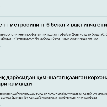
т
ент метросининг 6 бекати вақтинча ёп
метрополитени профилактик ишлар туфайли 2-августдан бошлаб, 6
 иборат «Технопарк – Янгиобод» бекатлари оралиғида метро
т
иқ дарёсидан қум-шағал қазиган корхон
ари қамалди
вилоятида Чирчиқ дарёсидан ноқонуний қум-шағал қазиб олган ко
а ҳукм ўқилди. Бу ҳақда Экология, атроф-муҳитни муҳофаза
т