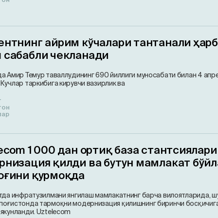
ентнинг айрим кўчалари тантанали ҳар
 сабабли чекланади
а Амир Темур таваллудининг 690 йиллиги муносабати билан 4 апре
Кучлар таркибига кирувчи вазирлик ва
т
тон
лар
ecom 1 000 дан ортиқ база стантсиялар
рнизация қилди ва бутун мамлакат бўйл
оғини қурмоқда
тда инфратузилмани янгилаш мамлакатнинг барча вилоятларида, ш
поғистонда тармоқни модернизация қилишнинг биринчи босқичиг
якунланди. Uztelecom