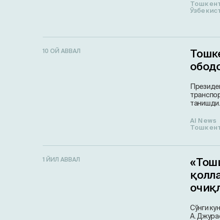
Тошкен
Ўзбекис
Тошк
10 ОЙ АВВАЛ
обод
Президен
транспор
танишди
AI News
Тошкен
«Тош
1 ЙИЛ АВВАЛ
қолл
очиқ
Сўнги ку
А. Джура