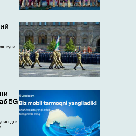
бий
ль куни
ини
аб 5G
унингдек,
а