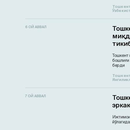
Тошкен
Ўзбекис
Тошк
6 ОЙ АВВАЛ
миқд
тики
Тошкент 
бошлиғи 
берди
Тошкен
Янгилик
Тошк
7 ОЙ АВВАЛ
эрка
Ижтимоий
йўлагида