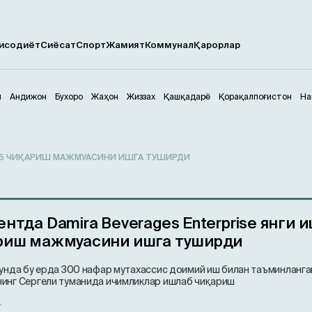
исодиёт
Сиёсат
Спорт
Жамият
Коммунал
Қарорлар
м
Андижон
Бухоро
Жаҳон
Жиззах
Қашқадарё
Қорақалпоғистон
На
ЛАБ ЧИҚАРИШ МАЖМУАСИНИ ИШГА ТУШИРДИ
нтда Damira Beverages Enterprise янги 
риш мажмуасини ишга туширди
кунда бу ерда 300 нафар мутахассис доимий иш билан таъминланга
инг Сергели туманида ичимликлар ишлаб чиқариш
т