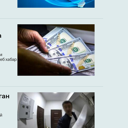
а
им
еб хабар
ган
уй