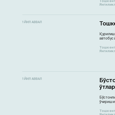
Тошкен
Янгилик
Тошк
1 ЙИЛ АВВАЛ
Қурилиш 
автобус 
Тошкен
Янгилик
Бўст
1 ЙИЛ АВВАЛ
ўтла
Бўстонли
ўчириш и
Тошкен
Янгилик