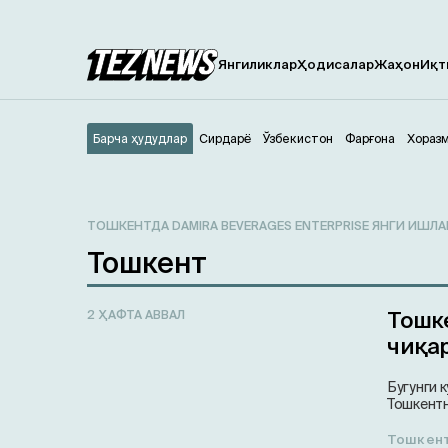
Янгиликлар
Ҳодисалар
Жаҳон
Иқт
Барча ҳудудлар
Сирдарё
Ўзбекистон
Фарғона
Хораз
ТОШКЕНТДА DAMIRA BEVERAGES ENTERPRISE ЯНГИ ИШ
Тошкент
Тошке
2 ҲАФТА АВВАЛ
чиқа
Бугунги 
Тошкентн
Тошкен