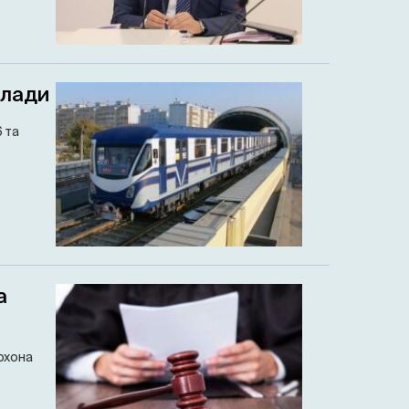
илади
 та
а
рхона