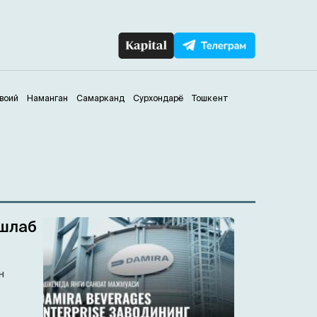
воий
Наманган
Самарканд
Сурхондарё
Тошкент
ишлаб
н