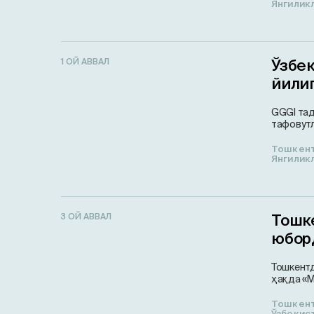
Янгилик
Ўзбе
1 ОЙ АВВАЛ
йилиг
GGGI тад
тафовутл
Тошкен
Янгилик
Тошк
3 ОЙ АВВАЛ
юбор
Тошкентд
ҳақда «M
Тошкен
Ўзбекис