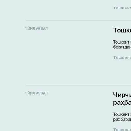
Тошкен
Тошк
1 ЙИЛ АВВАЛ
Тошкент 
бекатдан
Тошкен
Чирч
1 ЙИЛ АВВАЛ
раҳб
Тошкент 
раҳбариг
Тошкен