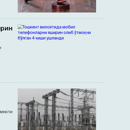
ирин
н
миноти