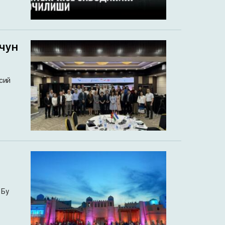
чун
сий
 Бу