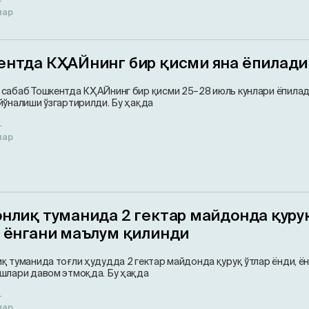
т
лар
ентда КҲАЙнинг бир қисми яна ёпилади
сабаб Тошкентда КҲАЙнинг бир қисми 25–28 июль кунлари ёпилади
йўналиши ўзгартирилди. Бу ҳақда
т
лар
онлиқ туманида 2 гектар майдонда қуру
р ёнгани маълум қилинди
қ туманида тоғли ҳудудда 2 гектар майдонда қуруқ ўтлар ёнди, ё
шлари давом этмоқда. Бу ҳақда
т
лар