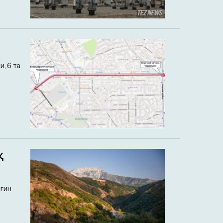
, 6 та
қ
нғин