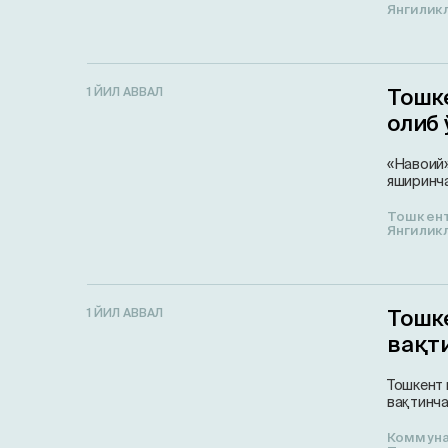
Янгилик
Тошк
1 ЙИЛ АВВАЛ
олиб 
«Навоий»
яширинча
Тошкен
Янгилик
Тошк
1 ЙИЛ АВВАЛ
вақт
Тошкент 
вақтинча
Коммун